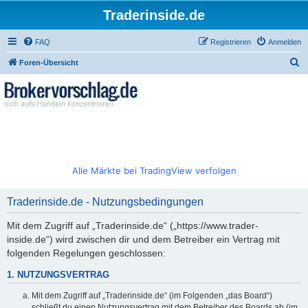
Traderinside.de
FAQ
Registrieren
Anmelden
S
Foren-Übersicht
u
c
h
e
Alle Märkte bei TradingView verfolgen
Traderinside.de - Nutzungsbedingungen
Mit dem Zugriff auf „Traderinside.de“ („https://www.trader-
inside.de“) wird zwischen dir und dem Betreiber ein Vertrag mit
folgenden Regelungen geschlossen:
1. NUTZUNGSVERTRAG
Mit dem Zugriff auf „Traderinside.de“ (im Folgenden „das Board“)
schließt du einen Nutzungsvertrag mit dem Betreiber des Boards ab (im