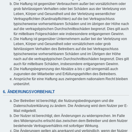
Die Haftung ist gegenüber Verbrauchern außer bei vorsätzlichem oder
grob fahrlässigem Verhalten oder bei Schäden aus der Verletzung von
Leben, Körper und Gesundheit und der Verletzung wesentlicher
Vertragspflichten (Kardinalpflichten) auf die bei Vertragsschluss
typischerweise vorhersehbaren Schäden und im übrigen der Höhe nach
auf die vertragstypischen Durchschnittsschäden begrenzt. Dies gilt auch
für mittelbare Folgeschäden wie insbesondere entgangenen Gewinn.
Die Haftung ist gegenüber Unternehmern außer bei der Verletzung von
Leben, Körper und Gesundheit oder vorsätzlichem oder grob
fahrlässigem Verhalten des Betreibers auf die bei Vertragsschluss
typischerweise vorhersehbaren Schäden und im Übrigen der Höhe
nach auf die vertragstypischen Durchschnittsschäden begrenzt. Dies gilt
auch für mittelbare Schäden, insbesondere entgangenen Gewinn.
Die Haftungsbegrenzung der Absätze a bis c gilt sinngemäß auch
zugunsten der Mitarbeiter und Erfüllungsgehilfen des Betreibers.
Ansprüche für eine Haftung aus zwingendem nationalem Recht bleiben
unberührt.
6. ÄNDERUNGSVORBEHALT
Der Betreiber ist berechtigt, die Nutzungsbedingungen und die
Datenschutzerklärung zu ändern. Die Änderung wird dem Nutzer per E-
Mail mitgeteilt.
Der Nutzer ist berechtigt, den Änderungen zu widersprechen. Im Falle
des Widerspruchs erlischt das zwischen dem Betreiber und dem Nutzer
bestehende Vertragsverhältnis mit sofortiger Wirkung.
Die Änderungen gelten als anerkannt und verbindlich, wenn der Nutzer