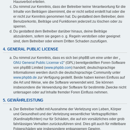
Hausverbot erteilen.
Du nimmst zur Kenntnis, dass der Betreiber keine Verantwortung für die
Inhalte von Beiträgen übernimmt, die er nicht selbst erstellt hat oder die
er nicht zur Kenntnis genommen hat. Du gestattest dem Betreiber, dein
Benutzerkonto, Beiträge und Funktionen jederzeit zu löschen oder zu
sperren.
Du gestattest dem Betreiber darüber hinaus, deine Beiträge
abzuändern, sofern sie gegen o. g. Regeln verstoßen oder geeignet
sind, dem Betreiber oder einem Dritten Schaden zuzufügen.
4. GENERAL PUBLIC LICENSE
Du nimmst zur Kenntnis, dass es sich bei phpBB um eine unter der „
GNU General Public License v2
“ (GPL) bereitgestellten Foren-Software
von phpBB Limited (
www.phpbb.com
) handelt; deutschsprachige
Informationen werden durch die deutschsprachige Community unter
www.phpbb.de
zur Verfügung gestellt. Beide haben keinen Einfluss auf
die Art und Weise, wie die Software verwendet wird. Sie können
insbesondere die Verwendung der Software für bestimmte Zwecke nicht
untersagen oder auf Inhalte fremder Foren Einfluss nehmen.
5. GEWÄHRLEISTUNG
Der Betreiber haftet mit Ausnahme der Verletzung von Leben, Körper
und Gesundheit und der Verletzung wesentlicher Vertragspflichten
(Kardinalpflichten) nur für Schäden, die auf ein vorsätzliches oder grob
fahrlässiges Verhalten zurückzuführen sind. Dies gilt auch für mittelbare
Folgeschäden wie insbesondere entgangenen Gewinn.