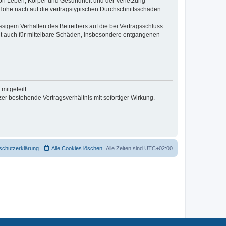
von Leben, Körper und Gesundheit und der Verletzung
r Höhe nach auf die vertragstypischen Durchschnittsschäden
sigem Verhalten des Betreibers auf die bei Vertragsschluss
lt auch für mittelbare Schäden, insbesondere entgangenen
itgeteilt.
r bestehende Vertragsverhältnis mit sofortiger Wirkung.
schutzerklärung
Alle Cookies löschen
Alle Zeiten sind
UTC+02:00