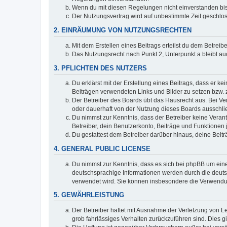
Wenn du mit diesen Regelungen nicht einverstanden bist,
Der Nutzungsvertrag wird auf unbestimmte Zeit geschlos
2. EINRÄUMUNG VON NUTZUNGSRECHTEN
Mit dem Erstellen eines Beitrags erteilst du dem Betrei
Das Nutzungsrecht nach Punkt 2, Unterpunkt a bleibt 
3. PFLICHTEN DES NUTZERS
Du erklärst mit der Erstellung eines Beitrags, dass er ke
Beiträgen verwendeten Links und Bilder zu setzen bzw.
Der Betreiber des Boards übt das Hausrecht aus. Bei V
oder dauerhaft von der Nutzung dieses Boards ausschlie
Du nimmst zur Kenntnis, dass der Betreiber keine Verantw
Betreiber, dein Benutzerkonto, Beiträge und Funktionen 
Du gestattest dem Betreiber darüber hinaus, deine Beit
4. GENERAL PUBLIC LICENSE
Du nimmst zur Kenntnis, dass es sich bei phpBB um eine
deutschsprachige Informationen werden durch die deu
verwendet wird. Sie können insbesondere die Verwendun
5. GEWÄHRLEISTUNG
Der Betreiber haftet mit Ausnahme der Verletzung von Le
grob fahrlässiges Verhalten zurückzuführen sind. Dies 