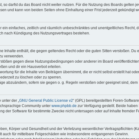
 so darfst du das Board nicht weiter nutzen. Für die Nutzung des Boards gelten jew
sen und kann von beiden Seiten ohne Einhaltung einer Frist jederzeit gekündigt w
ber ein einfaches, zeitlich und räumlich unbeschränktes und unentgeltliches Recht
auch nach Kündigung des Nutzungsvertrages bestehen.
ine Inhalte enthält, die gegen geltendes Recht oder die guten Sitten verstoßen. Du 
 zu verwenden.
erstößen gegen diese Nutzungsbedingungen oder anderer im Board veröffentlichte
ßen und dir ein Hausverbot erteilen.
ortung für die Inhalte von Beiträgen übernimmt, die er nicht selbst erstellt hat od
jederzeit zu löschen oder zu sperren.
räge abzuändern, sofern sie gegen o. g. Regeln verstoßen oder geeignet sind, dem
 unter der „
GNU General Public License v2
“ (GPL) bereitgestellten Foren-Softwar
tschsprachige Community unter
www.phpbb.de
zur Verfügung gestellt. Beide haben 
g der Software für bestimmte Zwecke nicht untersagen oder auf Inhalte fremder F
ben, Körper und Gesundheit und der Verletzung wesentlicher Vertragspflichten (Kard
gilt auch für mittelbare Folgeschäden wie insbesondere entgangenen Gewinn.