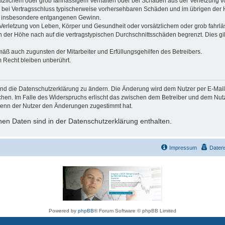
ätzlichem oder grob fahrlässigem Verhalten oder bei Schäden aus der Verletzung 
 die bei Vertragsschluss typischerweise vorhersehbaren Schäden und im übrigen de
wie insbesondere entgangenen Gewinn.
erletzung von Leben, Körper und Gesundheit oder vorsätzlichem oder grob fahrläs
der Höhe nach auf die vertragstypischen Durchschnittsschäden begrenzt. Dies gi
mäß auch zugunsten der Mitarbeiter und Erfüllungsgehilfen des Betreibers.
 Recht bleiben unberührt.
und die Datenschutzerklärung zu ändern. Die Änderung wird dem Nutzer per E-Mail m
chen. Im Falle des Widerspruchs erlischt das zwischen dem Betreiber und dem Nutze
wenn der Nutzer den Änderungen zugestimmt hat.
en Daten sind in der Datenschutzerklärung enthalten.
Impressum
Daten
Powered by
phpBB
® Forum Software © phpBB Limited
Deutsche Übersetzung durch
phpBB.de