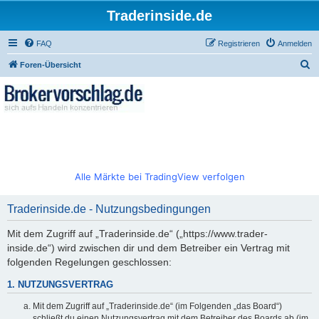
Traderinside.de
FAQ
Registrieren
Anmelden
S
Foren-Übersicht
u
c
h
e
Alle Märkte bei TradingView verfolgen
Traderinside.de - Nutzungsbedingungen
Mit dem Zugriff auf „Traderinside.de“ („https://www.trader-
inside.de“) wird zwischen dir und dem Betreiber ein Vertrag mit
folgenden Regelungen geschlossen:
1. NUTZUNGSVERTRAG
Mit dem Zugriff auf „Traderinside.de“ (im Folgenden „das Board“)
schließt du einen Nutzungsvertrag mit dem Betreiber des Boards ab (im