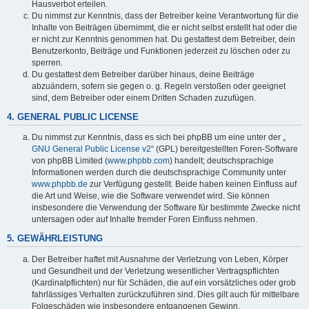
Hausverbot erteilen.
Du nimmst zur Kenntnis, dass der Betreiber keine Verantwortung für die
Inhalte von Beiträgen übernimmt, die er nicht selbst erstellt hat oder die
er nicht zur Kenntnis genommen hat. Du gestattest dem Betreiber, dein
Benutzerkonto, Beiträge und Funktionen jederzeit zu löschen oder zu
sperren.
Du gestattest dem Betreiber darüber hinaus, deine Beiträge
abzuändern, sofern sie gegen o. g. Regeln verstoßen oder geeignet
sind, dem Betreiber oder einem Dritten Schaden zuzufügen.
4. GENERAL PUBLIC LICENSE
Du nimmst zur Kenntnis, dass es sich bei phpBB um eine unter der „
GNU General Public License v2
“ (GPL) bereitgestellten Foren-Software
von phpBB Limited (
www.phpbb.com
) handelt; deutschsprachige
Informationen werden durch die deutschsprachige Community unter
www.phpbb.de
zur Verfügung gestellt. Beide haben keinen Einfluss auf
die Art und Weise, wie die Software verwendet wird. Sie können
insbesondere die Verwendung der Software für bestimmte Zwecke nicht
untersagen oder auf Inhalte fremder Foren Einfluss nehmen.
5. GEWÄHRLEISTUNG
Der Betreiber haftet mit Ausnahme der Verletzung von Leben, Körper
und Gesundheit und der Verletzung wesentlicher Vertragspflichten
(Kardinalpflichten) nur für Schäden, die auf ein vorsätzliches oder grob
fahrlässiges Verhalten zurückzuführen sind. Dies gilt auch für mittelbare
Folgeschäden wie insbesondere entgangenen Gewinn.