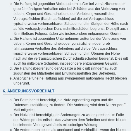
Die Haftung ist gegenüber Verbrauchern außer bei vorsätzlichem oder
grob fahrlässigem Verhalten oder bei Schäden aus der Verletzung von
Leben, Körper und Gesundheit und der Verletzung wesentlicher
Vertragspflichten (Kardinalpflichten) auf die bei Vertragsschluss
typischerweise vorhersehbaren Schäden und im übrigen der Höhe nach
auf die vertragstypischen Durchschnittsschäden begrenzt. Dies gilt auch
für mittelbare Folgeschäden wie insbesondere entgangenen Gewinn.
Die Haftung ist gegenüber Unternehmern außer bei der Verletzung von
Leben, Körper und Gesundheit oder vorsätzlichem oder grob
fahrlässigem Verhalten des Betreibers auf die bei Vertragsschluss
typischerweise vorhersehbaren Schäden und im Übrigen der Höhe
nach auf die vertragstypischen Durchschnittsschäden begrenzt. Dies gilt
auch für mittelbare Schäden, insbesondere entgangenen Gewinn.
Die Haftungsbegrenzung der Absätze a bis c gilt sinngemäß auch
zugunsten der Mitarbeiter und Erfüllungsgehilfen des Betreibers.
Ansprüche für eine Haftung aus zwingendem nationalem Recht bleiben
unberührt.
6. ÄNDERUNGSVORBEHALT
Der Betreiber ist berechtigt, die Nutzungsbedingungen und die
Datenschutzerklärung zu ändern. Die Änderung wird dem Nutzer per E-
Mail mitgeteilt.
Der Nutzer ist berechtigt, den Änderungen zu widersprechen. Im Falle
des Widerspruchs erlischt das zwischen dem Betreiber und dem Nutzer
bestehende Vertragsverhältnis mit sofortiger Wirkung.
Die Änderungen gelten als anerkannt und verbindlich, wenn der Nutzer