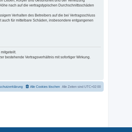
von Leben, Körper und Gesundheit und der Verletzung
r Höhe nach auf die vertragstypischen Durchschnittsschäden
sigem Verhalten des Betreibers auf die bei Vertragsschluss
lt auch für mittelbare Schäden, insbesondere entgangenen
itgeteilt.
r bestehende Vertragsverhältnis mit sofortiger Wirkung.
schutzerklärung
Alle Cookies löschen
Alle Zeiten sind
UTC+02:00