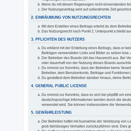
Wenn du mit diesen Regelungen nicht einverstanden bist,
Der Nutzungsvertrag wird auf unbestimmte Zeit geschlos
2. EINRÄUMUNG VON NUTZUNGSRECHTEN
Mit dem Erstellen eines Beitrags erteilst du dem Betrei
Das Nutzungsrecht nach Punkt 2, Unterpunkt a bleibt 
3. PFLICHTEN DES NUTZERS
Du erklärst mit der Erstellung eines Beitrags, dass er ke
Beiträgen verwendeten Links und Bilder zu setzen bzw.
Der Betreiber des Boards übt das Hausrecht aus. Bei V
oder dauerhaft von der Nutzung dieses Boards ausschlie
Du nimmst zur Kenntnis, dass der Betreiber keine Verantw
Betreiber, dein Benutzerkonto, Beiträge und Funktionen 
Du gestattest dem Betreiber darüber hinaus, deine Beit
4. GENERAL PUBLIC LICENSE
Du nimmst zur Kenntnis, dass es sich bei phpBB um eine
deutschsprachige Informationen werden durch die deu
verwendet wird. Sie können insbesondere die Verwendun
5. GEWÄHRLEISTUNG
Der Betreiber haftet mit Ausnahme der Verletzung von Le
grob fahrlässiges Verhalten zurückzuführen sind. Dies 