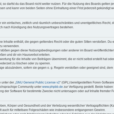
 so darfst du das Board nicht weiter nutzen. Für die Nutzung des Boards gelten jew
sen und kann von beiden Seiten ohne Einhaltung einer Frist jederzeit gekündigt w
ber ein einfaches, zeitlich und räumlich unbeschränktes und unentgeltliches Recht
auch nach Kündigung des Nutzungsvertrages bestehen.
ine Inhalte enthält, die gegen geltendes Recht oder die guten Sitten verstoßen. Du 
 zu verwenden.
erstößen gegen diese Nutzungsbedingungen oder anderer im Board veröffentlichte
ßen und dir ein Hausverbot erteilen.
ortung für die Inhalte von Beiträgen übernimmt, die er nicht selbst erstellt hat od
jederzeit zu löschen oder zu sperren.
räge abzuändern, sofern sie gegen o. g. Regeln verstoßen oder geeignet sind, dem
 unter der „
GNU General Public License v2
“ (GPL) bereitgestellten Foren-Softwar
tschsprachige Community unter
www.phpbb.de
zur Verfügung gestellt. Beide haben 
g der Software für bestimmte Zwecke nicht untersagen oder auf Inhalte fremder F
ben, Körper und Gesundheit und der Verletzung wesentlicher Vertragspflichten (Kard
gilt auch für mittelbare Folgeschäden wie insbesondere entgangenen Gewinn.