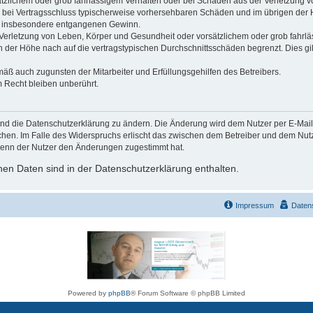
ätzlichem oder grob fahrlässigem Verhalten oder bei Schäden aus der Verletzung 
 die bei Vertragsschluss typischerweise vorhersehbaren Schäden und im übrigen de
wie insbesondere entgangenen Gewinn.
erletzung von Leben, Körper und Gesundheit oder vorsätzlichem oder grob fahrläs
der Höhe nach auf die vertragstypischen Durchschnittsschäden begrenzt. Dies gi
mäß auch zugunsten der Mitarbeiter und Erfüllungsgehilfen des Betreibers.
 Recht bleiben unberührt.
und die Datenschutzerklärung zu ändern. Die Änderung wird dem Nutzer per E-Mail m
chen. Im Falle des Widerspruchs erlischt das zwischen dem Betreiber und dem Nutze
wenn der Nutzer den Änderungen zugestimmt hat.
en Daten sind in der Datenschutzerklärung enthalten.
Impressum
Daten
Powered by
phpBB
® Forum Software © phpBB Limited
Deutsche Übersetzung durch
phpBB.de