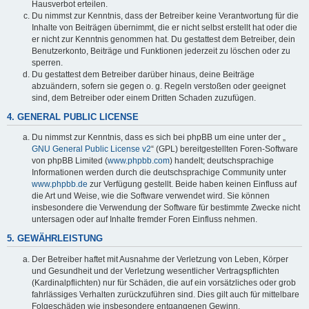
Hausverbot erteilen.
Du nimmst zur Kenntnis, dass der Betreiber keine Verantwortung für die
Inhalte von Beiträgen übernimmt, die er nicht selbst erstellt hat oder die
er nicht zur Kenntnis genommen hat. Du gestattest dem Betreiber, dein
Benutzerkonto, Beiträge und Funktionen jederzeit zu löschen oder zu
sperren.
Du gestattest dem Betreiber darüber hinaus, deine Beiträge
abzuändern, sofern sie gegen o. g. Regeln verstoßen oder geeignet
sind, dem Betreiber oder einem Dritten Schaden zuzufügen.
4. GENERAL PUBLIC LICENSE
Du nimmst zur Kenntnis, dass es sich bei phpBB um eine unter der „
GNU General Public License v2
“ (GPL) bereitgestellten Foren-Software
von phpBB Limited (
www.phpbb.com
) handelt; deutschsprachige
Informationen werden durch die deutschsprachige Community unter
www.phpbb.de
zur Verfügung gestellt. Beide haben keinen Einfluss auf
die Art und Weise, wie die Software verwendet wird. Sie können
insbesondere die Verwendung der Software für bestimmte Zwecke nicht
untersagen oder auf Inhalte fremder Foren Einfluss nehmen.
5. GEWÄHRLEISTUNG
Der Betreiber haftet mit Ausnahme der Verletzung von Leben, Körper
und Gesundheit und der Verletzung wesentlicher Vertragspflichten
(Kardinalpflichten) nur für Schäden, die auf ein vorsätzliches oder grob
fahrlässiges Verhalten zurückzuführen sind. Dies gilt auch für mittelbare
Folgeschäden wie insbesondere entgangenen Gewinn.