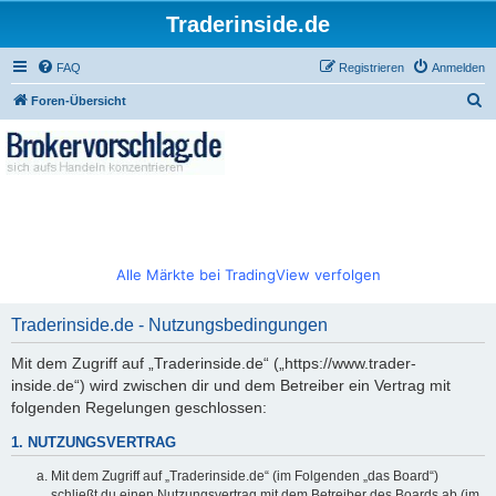
Traderinside.de
FAQ
Registrieren
Anmelden
S
Foren-Übersicht
u
c
h
e
Alle Märkte bei TradingView verfolgen
Traderinside.de - Nutzungsbedingungen
Mit dem Zugriff auf „Traderinside.de“ („https://www.trader-
inside.de“) wird zwischen dir und dem Betreiber ein Vertrag mit
folgenden Regelungen geschlossen:
1. NUTZUNGSVERTRAG
Mit dem Zugriff auf „Traderinside.de“ (im Folgenden „das Board“)
schließt du einen Nutzungsvertrag mit dem Betreiber des Boards ab (im