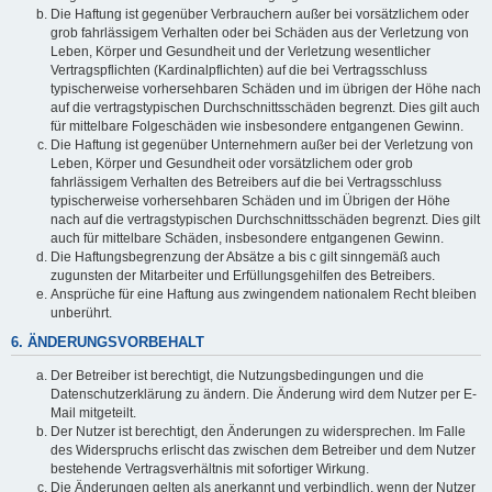
Die Haftung ist gegenüber Verbrauchern außer bei vorsätzlichem oder
grob fahrlässigem Verhalten oder bei Schäden aus der Verletzung von
Leben, Körper und Gesundheit und der Verletzung wesentlicher
Vertragspflichten (Kardinalpflichten) auf die bei Vertragsschluss
typischerweise vorhersehbaren Schäden und im übrigen der Höhe nach
auf die vertragstypischen Durchschnittsschäden begrenzt. Dies gilt auch
für mittelbare Folgeschäden wie insbesondere entgangenen Gewinn.
Die Haftung ist gegenüber Unternehmern außer bei der Verletzung von
Leben, Körper und Gesundheit oder vorsätzlichem oder grob
fahrlässigem Verhalten des Betreibers auf die bei Vertragsschluss
typischerweise vorhersehbaren Schäden und im Übrigen der Höhe
nach auf die vertragstypischen Durchschnittsschäden begrenzt. Dies gilt
auch für mittelbare Schäden, insbesondere entgangenen Gewinn.
Die Haftungsbegrenzung der Absätze a bis c gilt sinngemäß auch
zugunsten der Mitarbeiter und Erfüllungsgehilfen des Betreibers.
Ansprüche für eine Haftung aus zwingendem nationalem Recht bleiben
unberührt.
6. ÄNDERUNGSVORBEHALT
Der Betreiber ist berechtigt, die Nutzungsbedingungen und die
Datenschutzerklärung zu ändern. Die Änderung wird dem Nutzer per E-
Mail mitgeteilt.
Der Nutzer ist berechtigt, den Änderungen zu widersprechen. Im Falle
des Widerspruchs erlischt das zwischen dem Betreiber und dem Nutzer
bestehende Vertragsverhältnis mit sofortiger Wirkung.
Die Änderungen gelten als anerkannt und verbindlich, wenn der Nutzer