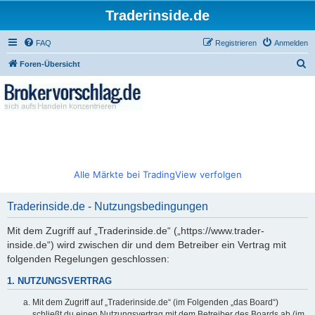
Traderinside.de
FAQ
Registrieren
Anmelden
S
Foren-Übersicht
u
c
h
e
Alle Märkte bei TradingView verfolgen
Traderinside.de - Nutzungsbedingungen
Mit dem Zugriff auf „Traderinside.de“ („https://www.trader-
inside.de“) wird zwischen dir und dem Betreiber ein Vertrag mit
folgenden Regelungen geschlossen:
1. NUTZUNGSVERTRAG
Mit dem Zugriff auf „Traderinside.de“ (im Folgenden „das Board“)
schließt du einen Nutzungsvertrag mit dem Betreiber des Boards ab (im