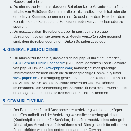
Hausverbot erteilen.
Du nimmst zur Kenntnis, dass der Betreiber keine Verantwortung für die
Inhalte von Beiträgen übernimmt, die er nicht selbst erstellt hat oder die
er nicht zur Kenntnis genommen hat. Du gestattest dem Betreiber, dein
Benutzerkonto, Beiträge und Funktionen jederzeit zu löschen oder zu
sperren.
Du gestattest dem Betreiber darüber hinaus, deine Beiträge
abzuändern, sofern sie gegen o. g. Regeln verstoßen oder geeignet
sind, dem Betreiber oder einem Dritten Schaden zuzufügen.
4. GENERAL PUBLIC LICENSE
Du nimmst zur Kenntnis, dass es sich bei phpBB um eine unter der „
GNU General Public License v2
“ (GPL) bereitgestellten Foren-Software
von phpBB Limited (
www.phpbb.com
) handelt; deutschsprachige
Informationen werden durch die deutschsprachige Community unter
www.phpbb.de
zur Verfügung gestellt. Beide haben keinen Einfluss auf
die Art und Weise, wie die Software verwendet wird. Sie können
insbesondere die Verwendung der Software für bestimmte Zwecke nicht
untersagen oder auf Inhalte fremder Foren Einfluss nehmen.
5. GEWÄHRLEISTUNG
Der Betreiber haftet mit Ausnahme der Verletzung von Leben, Körper
und Gesundheit und der Verletzung wesentlicher Vertragspflichten
(Kardinalpflichten) nur für Schäden, die auf ein vorsätzliches oder grob
fahrlässiges Verhalten zurückzuführen sind. Dies gilt auch für mittelbare
Folgeschäden wie insbesondere entgangenen Gewinn.