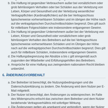
Die Haftung ist gegenüber Verbrauchern außer bei vorsätzlichem oder
grob fahrlässigem Verhalten oder bei Schäden aus der Verletzung von
Leben, Körper und Gesundheit und der Verletzung wesentlicher
Vertragspflichten (Kardinalpflichten) auf die bei Vertragsschluss
typischerweise vorhersehbaren Schäden und im übrigen der Höhe nach
auf die vertragstypischen Durchschnittsschäden begrenzt. Dies gilt auch
für mittelbare Folgeschäden wie insbesondere entgangenen Gewinn.
Die Haftung ist gegenüber Unternehmern außer bei der Verletzung von
Leben, Körper und Gesundheit oder vorsätzlichem oder grob
fahrlässigem Verhalten des Betreibers auf die bei Vertragsschluss
typischerweise vorhersehbaren Schäden und im Übrigen der Höhe
nach auf die vertragstypischen Durchschnittsschäden begrenzt. Dies gilt
auch für mittelbare Schäden, insbesondere entgangenen Gewinn.
Die Haftungsbegrenzung der Absätze a bis c gilt sinngemäß auch
zugunsten der Mitarbeiter und Erfüllungsgehilfen des Betreibers.
Ansprüche für eine Haftung aus zwingendem nationalem Recht bleiben
unberührt.
6. ÄNDERUNGSVORBEHALT
Der Betreiber ist berechtigt, die Nutzungsbedingungen und die
Datenschutzerklärung zu ändern. Die Änderung wird dem Nutzer per E-
Mail mitgeteilt.
Der Nutzer ist berechtigt, den Änderungen zu widersprechen. Im Falle
des Widerspruchs erlischt das zwischen dem Betreiber und dem Nutzer
bestehende Vertragsverhältnis mit sofortiger Wirkung.
Die Änderungen gelten als anerkannt und verbindlich, wenn der Nutzer