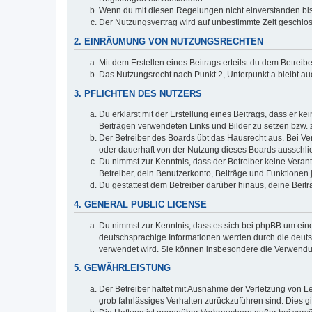
Wenn du mit diesen Regelungen nicht einverstanden bist,
Der Nutzungsvertrag wird auf unbestimmte Zeit geschlos
2. EINRÄUMUNG VON NUTZUNGSRECHTEN
Mit dem Erstellen eines Beitrags erteilst du dem Betrei
Das Nutzungsrecht nach Punkt 2, Unterpunkt a bleibt 
3. PFLICHTEN DES NUTZERS
Du erklärst mit der Erstellung eines Beitrags, dass er ke
Beiträgen verwendeten Links und Bilder zu setzen bzw.
Der Betreiber des Boards übt das Hausrecht aus. Bei V
oder dauerhaft von der Nutzung dieses Boards ausschlie
Du nimmst zur Kenntnis, dass der Betreiber keine Verantw
Betreiber, dein Benutzerkonto, Beiträge und Funktionen 
Du gestattest dem Betreiber darüber hinaus, deine Beit
4. GENERAL PUBLIC LICENSE
Du nimmst zur Kenntnis, dass es sich bei phpBB um eine
deutschsprachige Informationen werden durch die deu
verwendet wird. Sie können insbesondere die Verwendun
5. GEWÄHRLEISTUNG
Der Betreiber haftet mit Ausnahme der Verletzung von Le
grob fahrlässiges Verhalten zurückzuführen sind. Dies 