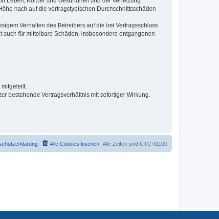
von Leben, Körper und Gesundheit und der Verletzung
r Höhe nach auf die vertragstypischen Durchschnittsschäden
sigem Verhalten des Betreibers auf die bei Vertragsschluss
lt auch für mittelbare Schäden, insbesondere entgangenen
itgeteilt.
r bestehende Vertragsverhältnis mit sofortiger Wirkung.
schutzerklärung
Alle Cookies löschen
Alle Zeiten sind
UTC+02:00