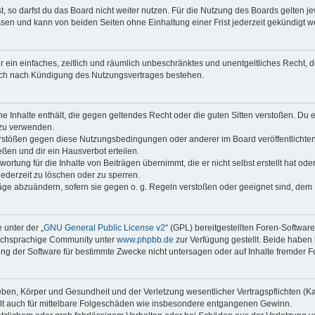
 so darfst du das Board nicht weiter nutzen. Für die Nutzung des Boards gelten jew
sen und kann von beiden Seiten ohne Einhaltung einer Frist jederzeit gekündigt w
ber ein einfaches, zeitlich und räumlich unbeschränktes und unentgeltliches Recht
auch nach Kündigung des Nutzungsvertrages bestehen.
ine Inhalte enthält, die gegen geltendes Recht oder die guten Sitten verstoßen. Du 
 zu verwenden.
erstößen gegen diese Nutzungsbedingungen oder anderer im Board veröffentlichte
ßen und dir ein Hausverbot erteilen.
ortung für die Inhalte von Beiträgen übernimmt, die er nicht selbst erstellt hat od
jederzeit zu löschen oder zu sperren.
räge abzuändern, sofern sie gegen o. g. Regeln verstoßen oder geeignet sind, dem
 unter der „
GNU General Public License v2
“ (GPL) bereitgestellten Foren-Softwar
tschsprachige Community unter
www.phpbb.de
zur Verfügung gestellt. Beide haben 
g der Software für bestimmte Zwecke nicht untersagen oder auf Inhalte fremder F
ben, Körper und Gesundheit und der Verletzung wesentlicher Vertragspflichten (Kard
gilt auch für mittelbare Folgeschäden wie insbesondere entgangenen Gewinn.