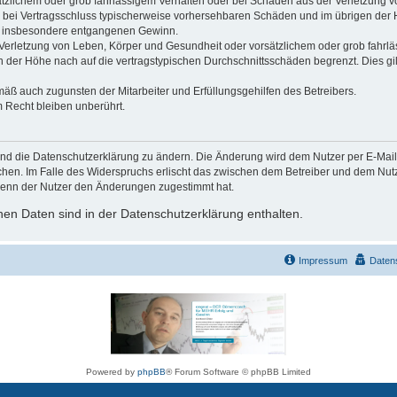
ätzlichem oder grob fahrlässigem Verhalten oder bei Schäden aus der Verletzung 
 die bei Vertragsschluss typischerweise vorhersehbaren Schäden und im übrigen de
wie insbesondere entgangenen Gewinn.
erletzung von Leben, Körper und Gesundheit oder vorsätzlichem oder grob fahrläs
der Höhe nach auf die vertragstypischen Durchschnittsschäden begrenzt. Dies gi
mäß auch zugunsten der Mitarbeiter und Erfüllungsgehilfen des Betreibers.
 Recht bleiben unberührt.
und die Datenschutzerklärung zu ändern. Die Änderung wird dem Nutzer per E-Mail m
chen. Im Falle des Widerspruchs erlischt das zwischen dem Betreiber und dem Nutze
wenn der Nutzer den Änderungen zugestimmt hat.
en Daten sind in der Datenschutzerklärung enthalten.
Impressum
Daten
Powered by
phpBB
® Forum Software © phpBB Limited
Deutsche Übersetzung durch
phpBB.de