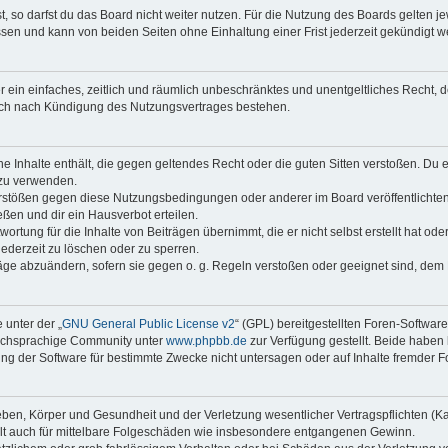
 so darfst du das Board nicht weiter nutzen. Für die Nutzung des Boards gelten jew
sen und kann von beiden Seiten ohne Einhaltung einer Frist jederzeit gekündigt w
ber ein einfaches, zeitlich und räumlich unbeschränktes und unentgeltliches Recht
auch nach Kündigung des Nutzungsvertrages bestehen.
ine Inhalte enthält, die gegen geltendes Recht oder die guten Sitten verstoßen. Du 
 zu verwenden.
erstößen gegen diese Nutzungsbedingungen oder anderer im Board veröffentlichte
ßen und dir ein Hausverbot erteilen.
ortung für die Inhalte von Beiträgen übernimmt, die er nicht selbst erstellt hat od
jederzeit zu löschen oder zu sperren.
räge abzuändern, sofern sie gegen o. g. Regeln verstoßen oder geeignet sind, dem
 unter der „
GNU General Public License v2
“ (GPL) bereitgestellten Foren-Softwar
tschsprachige Community unter
www.phpbb.de
zur Verfügung gestellt. Beide haben 
g der Software für bestimmte Zwecke nicht untersagen oder auf Inhalte fremder F
ben, Körper und Gesundheit und der Verletzung wesentlicher Vertragspflichten (Kard
gilt auch für mittelbare Folgeschäden wie insbesondere entgangenen Gewinn.