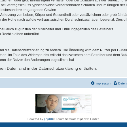
ätzlichem oder grob fahrlässigem Verhalten oder bei Schäden aus der Verletzung 
 die bei Vertragsschluss typischerweise vorhersehbaren Schäden und im übrigen de
wie insbesondere entgangenen Gewinn.
erletzung von Leben, Körper und Gesundheit oder vorsätzlichem oder grob fahrläs
der Höhe nach auf die vertragstypischen Durchschnittsschäden begrenzt. Dies gi
mäß auch zugunsten der Mitarbeiter und Erfüllungsgehilfen des Betreibers.
 Recht bleiben unberührt.
und die Datenschutzerklärung zu ändern. Die Änderung wird dem Nutzer per E-Mail m
chen. Im Falle des Widerspruchs erlischt das zwischen dem Betreiber und dem Nutze
wenn der Nutzer den Änderungen zugestimmt hat.
en Daten sind in der Datenschutzerklärung enthalten.
Impressum
Daten
Powered by
phpBB
® Forum Software © phpBB Limited
Deutsche Übersetzung durch
phpBB.de