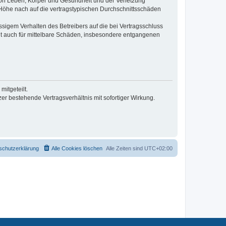
von Leben, Körper und Gesundheit und der Verletzung
r Höhe nach auf die vertragstypischen Durchschnittsschäden
sigem Verhalten des Betreibers auf die bei Vertragsschluss
lt auch für mittelbare Schäden, insbesondere entgangenen
itgeteilt.
r bestehende Vertragsverhältnis mit sofortiger Wirkung.
schutzerklärung
Alle Cookies löschen
Alle Zeiten sind
UTC+02:00