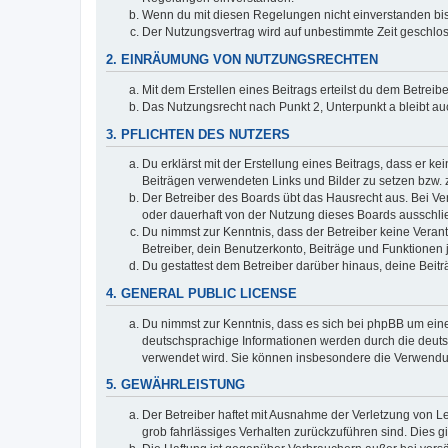
Wenn du mit diesen Regelungen nicht einverstanden bist,
Der Nutzungsvertrag wird auf unbestimmte Zeit geschlos
2. EINRÄUMUNG VON NUTZUNGSRECHTEN
Mit dem Erstellen eines Beitrags erteilst du dem Betrei
Das Nutzungsrecht nach Punkt 2, Unterpunkt a bleibt 
3. PFLICHTEN DES NUTZERS
Du erklärst mit der Erstellung eines Beitrags, dass er ke
Beiträgen verwendeten Links und Bilder zu setzen bzw.
Der Betreiber des Boards übt das Hausrecht aus. Bei V
oder dauerhaft von der Nutzung dieses Boards ausschlie
Du nimmst zur Kenntnis, dass der Betreiber keine Verantw
Betreiber, dein Benutzerkonto, Beiträge und Funktionen 
Du gestattest dem Betreiber darüber hinaus, deine Beit
4. GENERAL PUBLIC LICENSE
Du nimmst zur Kenntnis, dass es sich bei phpBB um eine
deutschsprachige Informationen werden durch die deu
verwendet wird. Sie können insbesondere die Verwendun
5. GEWÄHRLEISTUNG
Der Betreiber haftet mit Ausnahme der Verletzung von Le
grob fahrlässiges Verhalten zurückzuführen sind. Dies 