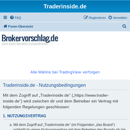
Traderinside.de
FAQ
Registrieren
Anmelden
S
Foren-Übersicht
u
c
h
e
Alle Märkte bei TradingView verfolgen
Traderinside.de - Nutzungsbedingungen
Mit dem Zugriff auf „Traderinside.de“ („https://www.trader-
inside.de“) wird zwischen dir und dem Betreiber ein Vertrag mit
folgenden Regelungen geschlossen:
1. NUTZUNGSVERTRAG
Mit dem Zugriff auf „Traderinside.de“ (im Folgenden „das Board“)
schließt du einen Nutzungsvertrag mit dem Betreiber des Boards ab (im