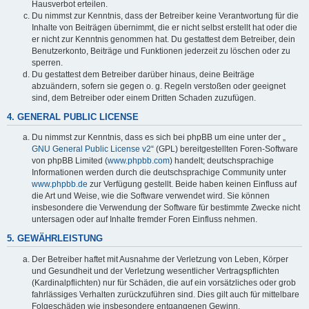
Hausverbot erteilen.
Du nimmst zur Kenntnis, dass der Betreiber keine Verantwortung für die
Inhalte von Beiträgen übernimmt, die er nicht selbst erstellt hat oder die
er nicht zur Kenntnis genommen hat. Du gestattest dem Betreiber, dein
Benutzerkonto, Beiträge und Funktionen jederzeit zu löschen oder zu
sperren.
Du gestattest dem Betreiber darüber hinaus, deine Beiträge
abzuändern, sofern sie gegen o. g. Regeln verstoßen oder geeignet
sind, dem Betreiber oder einem Dritten Schaden zuzufügen.
4. GENERAL PUBLIC LICENSE
Du nimmst zur Kenntnis, dass es sich bei phpBB um eine unter der „
GNU General Public License v2
“ (GPL) bereitgestellten Foren-Software
von phpBB Limited (
www.phpbb.com
) handelt; deutschsprachige
Informationen werden durch die deutschsprachige Community unter
www.phpbb.de
zur Verfügung gestellt. Beide haben keinen Einfluss auf
die Art und Weise, wie die Software verwendet wird. Sie können
insbesondere die Verwendung der Software für bestimmte Zwecke nicht
untersagen oder auf Inhalte fremder Foren Einfluss nehmen.
5. GEWÄHRLEISTUNG
Der Betreiber haftet mit Ausnahme der Verletzung von Leben, Körper
und Gesundheit und der Verletzung wesentlicher Vertragspflichten
(Kardinalpflichten) nur für Schäden, die auf ein vorsätzliches oder grob
fahrlässiges Verhalten zurückzuführen sind. Dies gilt auch für mittelbare
Folgeschäden wie insbesondere entgangenen Gewinn.