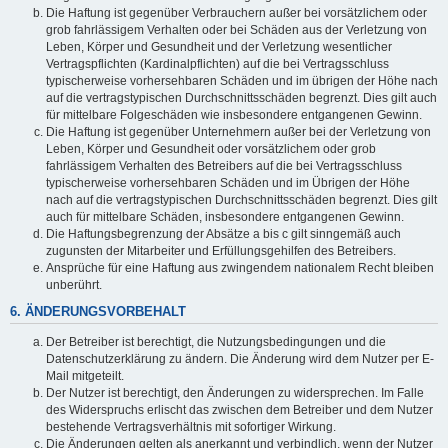
Die Haftung ist gegenüber Verbrauchern außer bei vorsätzlichem oder
grob fahrlässigem Verhalten oder bei Schäden aus der Verletzung von
Leben, Körper und Gesundheit und der Verletzung wesentlicher
Vertragspflichten (Kardinalpflichten) auf die bei Vertragsschluss
typischerweise vorhersehbaren Schäden und im übrigen der Höhe nach
auf die vertragstypischen Durchschnittsschäden begrenzt. Dies gilt auch
für mittelbare Folgeschäden wie insbesondere entgangenen Gewinn.
Die Haftung ist gegenüber Unternehmern außer bei der Verletzung von
Leben, Körper und Gesundheit oder vorsätzlichem oder grob
fahrlässigem Verhalten des Betreibers auf die bei Vertragsschluss
typischerweise vorhersehbaren Schäden und im Übrigen der Höhe
nach auf die vertragstypischen Durchschnittsschäden begrenzt. Dies gilt
auch für mittelbare Schäden, insbesondere entgangenen Gewinn.
Die Haftungsbegrenzung der Absätze a bis c gilt sinngemäß auch
zugunsten der Mitarbeiter und Erfüllungsgehilfen des Betreibers.
Ansprüche für eine Haftung aus zwingendem nationalem Recht bleiben
unberührt.
6. ÄNDERUNGSVORBEHALT
Der Betreiber ist berechtigt, die Nutzungsbedingungen und die
Datenschutzerklärung zu ändern. Die Änderung wird dem Nutzer per E-
Mail mitgeteilt.
Der Nutzer ist berechtigt, den Änderungen zu widersprechen. Im Falle
des Widerspruchs erlischt das zwischen dem Betreiber und dem Nutzer
bestehende Vertragsverhältnis mit sofortiger Wirkung.
Die Änderungen gelten als anerkannt und verbindlich, wenn der Nutzer