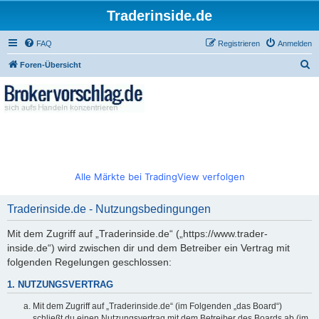
Traderinside.de
FAQ
Registrieren
Anmelden
S
Foren-Übersicht
u
c
h
e
Alle Märkte bei TradingView verfolgen
Traderinside.de - Nutzungsbedingungen
Mit dem Zugriff auf „Traderinside.de“ („https://www.trader-
inside.de“) wird zwischen dir und dem Betreiber ein Vertrag mit
folgenden Regelungen geschlossen:
1. NUTZUNGSVERTRAG
Mit dem Zugriff auf „Traderinside.de“ (im Folgenden „das Board“)
schließt du einen Nutzungsvertrag mit dem Betreiber des Boards ab (im