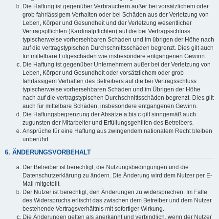
Die Haftung ist gegenüber Verbrauchern außer bei vorsätzlichem oder
grob fahrlässigem Verhalten oder bei Schäden aus der Verletzung von
Leben, Körper und Gesundheit und der Verletzung wesentlicher
Vertragspflichten (Kardinalpflichten) auf die bei Vertragsschluss
typischerweise vorhersehbaren Schäden und im übrigen der Höhe nach
auf die vertragstypischen Durchschnittsschäden begrenzt. Dies gilt auch
für mittelbare Folgeschäden wie insbesondere entgangenen Gewinn.
Die Haftung ist gegenüber Unternehmern außer bei der Verletzung von
Leben, Körper und Gesundheit oder vorsätzlichem oder grob
fahrlässigem Verhalten des Betreibers auf die bei Vertragsschluss
typischerweise vorhersehbaren Schäden und im Übrigen der Höhe
nach auf die vertragstypischen Durchschnittsschäden begrenzt. Dies gilt
auch für mittelbare Schäden, insbesondere entgangenen Gewinn.
Die Haftungsbegrenzung der Absätze a bis c gilt sinngemäß auch
zugunsten der Mitarbeiter und Erfüllungsgehilfen des Betreibers.
Ansprüche für eine Haftung aus zwingendem nationalem Recht bleiben
unberührt.
6. ÄNDERUNGSVORBEHALT
Der Betreiber ist berechtigt, die Nutzungsbedingungen und die
Datenschutzerklärung zu ändern. Die Änderung wird dem Nutzer per E-
Mail mitgeteilt.
Der Nutzer ist berechtigt, den Änderungen zu widersprechen. Im Falle
des Widerspruchs erlischt das zwischen dem Betreiber und dem Nutzer
bestehende Vertragsverhältnis mit sofortiger Wirkung.
Die Änderungen gelten als anerkannt und verbindlich, wenn der Nutzer