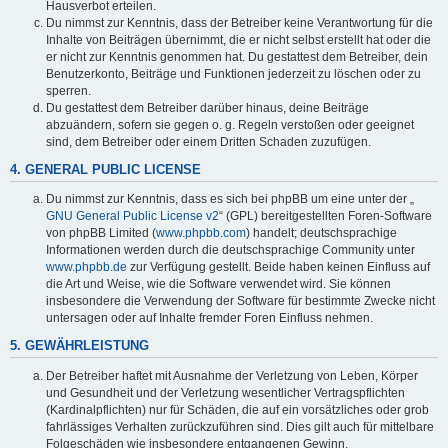
Hausverbot erteilen.
Du nimmst zur Kenntnis, dass der Betreiber keine Verantwortung für die
Inhalte von Beiträgen übernimmt, die er nicht selbst erstellt hat oder die
er nicht zur Kenntnis genommen hat. Du gestattest dem Betreiber, dein
Benutzerkonto, Beiträge und Funktionen jederzeit zu löschen oder zu
sperren.
Du gestattest dem Betreiber darüber hinaus, deine Beiträge
abzuändern, sofern sie gegen o. g. Regeln verstoßen oder geeignet
sind, dem Betreiber oder einem Dritten Schaden zuzufügen.
4. GENERAL PUBLIC LICENSE
Du nimmst zur Kenntnis, dass es sich bei phpBB um eine unter der „
GNU General Public License v2
“ (GPL) bereitgestellten Foren-Software
von phpBB Limited (
www.phpbb.com
) handelt; deutschsprachige
Informationen werden durch die deutschsprachige Community unter
www.phpbb.de
zur Verfügung gestellt. Beide haben keinen Einfluss auf
die Art und Weise, wie die Software verwendet wird. Sie können
insbesondere die Verwendung der Software für bestimmte Zwecke nicht
untersagen oder auf Inhalte fremder Foren Einfluss nehmen.
5. GEWÄHRLEISTUNG
Der Betreiber haftet mit Ausnahme der Verletzung von Leben, Körper
und Gesundheit und der Verletzung wesentlicher Vertragspflichten
(Kardinalpflichten) nur für Schäden, die auf ein vorsätzliches oder grob
fahrlässiges Verhalten zurückzuführen sind. Dies gilt auch für mittelbare
Folgeschäden wie insbesondere entgangenen Gewinn.