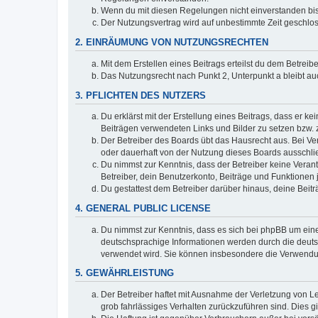
Wenn du mit diesen Regelungen nicht einverstanden bist,
Der Nutzungsvertrag wird auf unbestimmte Zeit geschlos
2. EINRÄUMUNG VON NUTZUNGSRECHTEN
Mit dem Erstellen eines Beitrags erteilst du dem Betrei
Das Nutzungsrecht nach Punkt 2, Unterpunkt a bleibt 
3. PFLICHTEN DES NUTZERS
Du erklärst mit der Erstellung eines Beitrags, dass er ke
Beiträgen verwendeten Links und Bilder zu setzen bzw.
Der Betreiber des Boards übt das Hausrecht aus. Bei V
oder dauerhaft von der Nutzung dieses Boards ausschlie
Du nimmst zur Kenntnis, dass der Betreiber keine Verantw
Betreiber, dein Benutzerkonto, Beiträge und Funktionen 
Du gestattest dem Betreiber darüber hinaus, deine Beit
4. GENERAL PUBLIC LICENSE
Du nimmst zur Kenntnis, dass es sich bei phpBB um eine
deutschsprachige Informationen werden durch die deu
verwendet wird. Sie können insbesondere die Verwendun
5. GEWÄHRLEISTUNG
Der Betreiber haftet mit Ausnahme der Verletzung von Le
grob fahrlässiges Verhalten zurückzuführen sind. Dies 