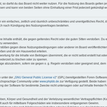
 so darfst du das Board nicht weiter nutzen. Für die Nutzung des Boards gelten jew
sen und kann von beiden Seiten ohne Einhaltung einer Frist jederzeit gekündigt w
ber ein einfaches, zeitlich und räumlich unbeschränktes und unentgeltliches Recht
auch nach Kündigung des Nutzungsvertrages bestehen.
ine Inhalte enthält, die gegen geltendes Recht oder die guten Sitten verstoßen. Du 
 zu verwenden.
erstößen gegen diese Nutzungsbedingungen oder anderer im Board veröffentlichte
ßen und dir ein Hausverbot erteilen.
ortung für die Inhalte von Beiträgen übernimmt, die er nicht selbst erstellt hat od
jederzeit zu löschen oder zu sperren.
räge abzuändern, sofern sie gegen o. g. Regeln verstoßen oder geeignet sind, dem
 unter der „
GNU General Public License v2
“ (GPL) bereitgestellten Foren-Softwar
tschsprachige Community unter
www.phpbb.de
zur Verfügung gestellt. Beide haben 
g der Software für bestimmte Zwecke nicht untersagen oder auf Inhalte fremder F
ben, Körper und Gesundheit und der Verletzung wesentlicher Vertragspflichten (Kard
gilt auch für mittelbare Folgeschäden wie insbesondere entgangenen Gewinn.