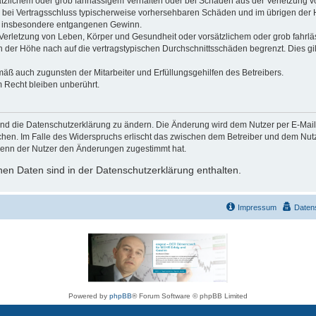
ätzlichem oder grob fahrlässigem Verhalten oder bei Schäden aus der Verletzung 
 die bei Vertragsschluss typischerweise vorhersehbaren Schäden und im übrigen de
wie insbesondere entgangenen Gewinn.
erletzung von Leben, Körper und Gesundheit oder vorsätzlichem oder grob fahrläs
der Höhe nach auf die vertragstypischen Durchschnittsschäden begrenzt. Dies gi
mäß auch zugunsten der Mitarbeiter und Erfüllungsgehilfen des Betreibers.
 Recht bleiben unberührt.
und die Datenschutzerklärung zu ändern. Die Änderung wird dem Nutzer per E-Mail m
chen. Im Falle des Widerspruchs erlischt das zwischen dem Betreiber und dem Nutze
wenn der Nutzer den Änderungen zugestimmt hat.
en Daten sind in der Datenschutzerklärung enthalten.
Impressum
Daten
Powered by
phpBB
® Forum Software © phpBB Limited
Deutsche Übersetzung durch
phpBB.de