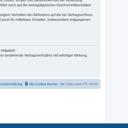
von Leben, Körper und Gesundheit und der Verletzung
r Höhe nach auf die vertragstypischen Durchschnittsschäden
sigem Verhalten des Betreibers auf die bei Vertragsschluss
lt auch für mittelbare Schäden, insbesondere entgangenen
itgeteilt.
r bestehende Vertragsverhältnis mit sofortiger Wirkung.
schutzerklärung
Alle Cookies löschen
Alle Zeiten sind
UTC+02:00