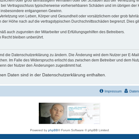
ätzlichem oder grob fahrlässigem Verhalten oder bei Schäden aus der Verletzung 
 die bei Vertragsschluss typischerweise vorhersehbaren Schäden und im übrigen de
wie insbesondere entgangenen Gewinn.
erletzung von Leben, Körper und Gesundheit oder vorsätzlichem oder grob fahrläs
der Höhe nach auf die vertragstypischen Durchschnittsschäden begrenzt. Dies gi
mäß auch zugunsten der Mitarbeiter und Erfüllungsgehilfen des Betreibers.
 Recht bleiben unberührt.
und die Datenschutzerklärung zu ändern. Die Änderung wird dem Nutzer per E-Mail m
chen. Im Falle des Widerspruchs erlischt das zwischen dem Betreiber und dem Nutze
wenn der Nutzer den Änderungen zugestimmt hat.
en Daten sind in der Datenschutzerklärung enthalten.
Impressum
Daten
Powered by
phpBB
® Forum Software © phpBB Limited
Deutsche Übersetzung durch
phpBB.de