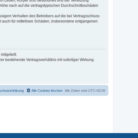
von Leben, Körper und Gesundheit und der Verletzung
r Höhe nach auf die vertragstypischen Durchschnittsschäden
sigem Verhalten des Betreibers auf die bei Vertragsschluss
lt auch für mittelbare Schäden, insbesondere entgangenen
itgeteilt.
r bestehende Vertragsverhältnis mit sofortiger Wirkung.
schutzerklärung
Alle Cookies löschen
Alle Zeiten sind
UTC+02:00