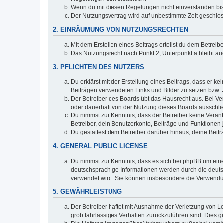
Wenn du mit diesen Regelungen nicht einverstanden bist,
Der Nutzungsvertrag wird auf unbestimmte Zeit geschlos
2. EINRÄUMUNG VON NUTZUNGSRECHTEN
Mit dem Erstellen eines Beitrags erteilst du dem Betrei
Das Nutzungsrecht nach Punkt 2, Unterpunkt a bleibt 
3. PFLICHTEN DES NUTZERS
Du erklärst mit der Erstellung eines Beitrags, dass er ke
Beiträgen verwendeten Links und Bilder zu setzen bzw.
Der Betreiber des Boards übt das Hausrecht aus. Bei V
oder dauerhaft von der Nutzung dieses Boards ausschlie
Du nimmst zur Kenntnis, dass der Betreiber keine Verantw
Betreiber, dein Benutzerkonto, Beiträge und Funktionen 
Du gestattest dem Betreiber darüber hinaus, deine Beit
4. GENERAL PUBLIC LICENSE
Du nimmst zur Kenntnis, dass es sich bei phpBB um eine
deutschsprachige Informationen werden durch die deu
verwendet wird. Sie können insbesondere die Verwendun
5. GEWÄHRLEISTUNG
Der Betreiber haftet mit Ausnahme der Verletzung von Le
grob fahrlässiges Verhalten zurückzuführen sind. Dies 