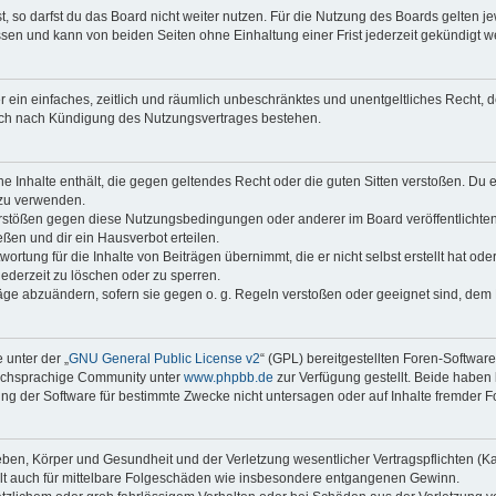
 so darfst du das Board nicht weiter nutzen. Für die Nutzung des Boards gelten jew
sen und kann von beiden Seiten ohne Einhaltung einer Frist jederzeit gekündigt w
ber ein einfaches, zeitlich und räumlich unbeschränktes und unentgeltliches Recht
auch nach Kündigung des Nutzungsvertrages bestehen.
ine Inhalte enthält, die gegen geltendes Recht oder die guten Sitten verstoßen. Du 
 zu verwenden.
erstößen gegen diese Nutzungsbedingungen oder anderer im Board veröffentlichte
ßen und dir ein Hausverbot erteilen.
ortung für die Inhalte von Beiträgen übernimmt, die er nicht selbst erstellt hat od
jederzeit zu löschen oder zu sperren.
räge abzuändern, sofern sie gegen o. g. Regeln verstoßen oder geeignet sind, dem
 unter der „
GNU General Public License v2
“ (GPL) bereitgestellten Foren-Softwar
tschsprachige Community unter
www.phpbb.de
zur Verfügung gestellt. Beide haben 
g der Software für bestimmte Zwecke nicht untersagen oder auf Inhalte fremder F
ben, Körper und Gesundheit und der Verletzung wesentlicher Vertragspflichten (Kard
gilt auch für mittelbare Folgeschäden wie insbesondere entgangenen Gewinn.