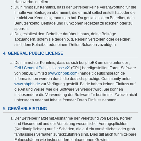
Hausverbot erteilen.
Du nimmst zur Kenntnis, dass der Betreiber keine Verantwortung für die
Inhalte von Beiträgen übernimmt, die er nicht selbst erstellt hat oder die
er nicht zur Kenntnis genommen hat. Du gestattest dem Betreiber, dein
Benutzerkonto, Beiträge und Funktionen jederzeit zu löschen oder zu
sperren.
Du gestattest dem Betreiber darüber hinaus, deine Beiträge
abzuändern, sofern sie gegen o. g. Regeln verstoßen oder geeignet
sind, dem Betreiber oder einem Dritten Schaden zuzufügen.
4. GENERAL PUBLIC LICENSE
Du nimmst zur Kenntnis, dass es sich bei phpBB um eine unter der „
GNU General Public License v2
“ (GPL) bereitgestellten Foren-Software
von phpBB Limited (
www.phpbb.com
) handelt; deutschsprachige
Informationen werden durch die deutschsprachige Community unter
www.phpbb.de
zur Verfügung gestellt. Beide haben keinen Einfluss auf
die Art und Weise, wie die Software verwendet wird. Sie können
insbesondere die Verwendung der Software für bestimmte Zwecke nicht
untersagen oder auf Inhalte fremder Foren Einfluss nehmen.
5. GEWÄHRLEISTUNG
Der Betreiber haftet mit Ausnahme der Verletzung von Leben, Körper
und Gesundheit und der Verletzung wesentlicher Vertragspflichten
(Kardinalpflichten) nur für Schäden, die auf ein vorsätzliches oder grob
fahrlässiges Verhalten zurückzuführen sind. Dies gilt auch für mittelbare
Folgeschäden wie insbesondere entgangenen Gewinn.