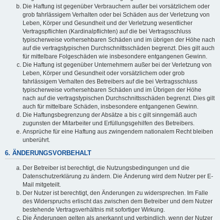
Die Haftung ist gegenüber Verbrauchern außer bei vorsätzlichem oder
grob fahrlässigem Verhalten oder bei Schäden aus der Verletzung von
Leben, Körper und Gesundheit und der Verletzung wesentlicher
Vertragspflichten (Kardinalpflichten) auf die bei Vertragsschluss
typischerweise vorhersehbaren Schäden und im übrigen der Höhe nach
auf die vertragstypischen Durchschnittsschäden begrenzt. Dies gilt auch
für mittelbare Folgeschäden wie insbesondere entgangenen Gewinn.
Die Haftung ist gegenüber Unternehmern außer bei der Verletzung von
Leben, Körper und Gesundheit oder vorsätzlichem oder grob
fahrlässigem Verhalten des Betreibers auf die bei Vertragsschluss
typischerweise vorhersehbaren Schäden und im Übrigen der Höhe
nach auf die vertragstypischen Durchschnittsschäden begrenzt. Dies gilt
auch für mittelbare Schäden, insbesondere entgangenen Gewinn.
Die Haftungsbegrenzung der Absätze a bis c gilt sinngemäß auch
zugunsten der Mitarbeiter und Erfüllungsgehilfen des Betreibers.
Ansprüche für eine Haftung aus zwingendem nationalem Recht bleiben
unberührt.
6. ÄNDERUNGSVORBEHALT
Der Betreiber ist berechtigt, die Nutzungsbedingungen und die
Datenschutzerklärung zu ändern. Die Änderung wird dem Nutzer per E-
Mail mitgeteilt.
Der Nutzer ist berechtigt, den Änderungen zu widersprechen. Im Falle
des Widerspruchs erlischt das zwischen dem Betreiber und dem Nutzer
bestehende Vertragsverhältnis mit sofortiger Wirkung.
Die Änderungen gelten als anerkannt und verbindlich, wenn der Nutzer