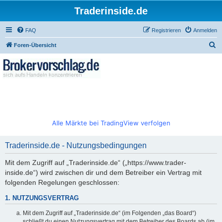
Traderinside.de
FAQ
Registrieren
Anmelden
S
Foren-Übersicht
u
c
h
e
Alle Märkte bei TradingView verfolgen
Traderinside.de - Nutzungsbedingungen
Mit dem Zugriff auf „Traderinside.de“ („https://www.trader-
inside.de“) wird zwischen dir und dem Betreiber ein Vertrag mit
folgenden Regelungen geschlossen:
1. NUTZUNGSVERTRAG
Mit dem Zugriff auf „Traderinside.de“ (im Folgenden „das Board“)
schließt du einen Nutzungsvertrag mit dem Betreiber des Boards ab (im