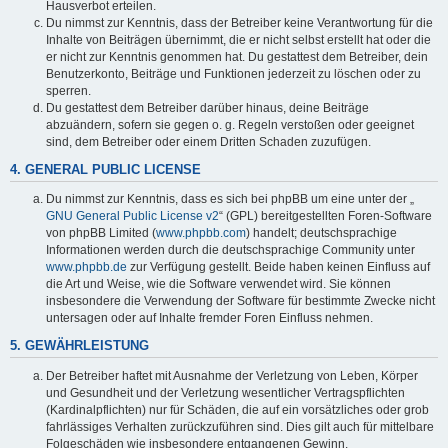
Hausverbot erteilen.
Du nimmst zur Kenntnis, dass der Betreiber keine Verantwortung für die
Inhalte von Beiträgen übernimmt, die er nicht selbst erstellt hat oder die
er nicht zur Kenntnis genommen hat. Du gestattest dem Betreiber, dein
Benutzerkonto, Beiträge und Funktionen jederzeit zu löschen oder zu
sperren.
Du gestattest dem Betreiber darüber hinaus, deine Beiträge
abzuändern, sofern sie gegen o. g. Regeln verstoßen oder geeignet
sind, dem Betreiber oder einem Dritten Schaden zuzufügen.
4. GENERAL PUBLIC LICENSE
Du nimmst zur Kenntnis, dass es sich bei phpBB um eine unter der „
GNU General Public License v2
“ (GPL) bereitgestellten Foren-Software
von phpBB Limited (
www.phpbb.com
) handelt; deutschsprachige
Informationen werden durch die deutschsprachige Community unter
www.phpbb.de
zur Verfügung gestellt. Beide haben keinen Einfluss auf
die Art und Weise, wie die Software verwendet wird. Sie können
insbesondere die Verwendung der Software für bestimmte Zwecke nicht
untersagen oder auf Inhalte fremder Foren Einfluss nehmen.
5. GEWÄHRLEISTUNG
Der Betreiber haftet mit Ausnahme der Verletzung von Leben, Körper
und Gesundheit und der Verletzung wesentlicher Vertragspflichten
(Kardinalpflichten) nur für Schäden, die auf ein vorsätzliches oder grob
fahrlässiges Verhalten zurückzuführen sind. Dies gilt auch für mittelbare
Folgeschäden wie insbesondere entgangenen Gewinn.