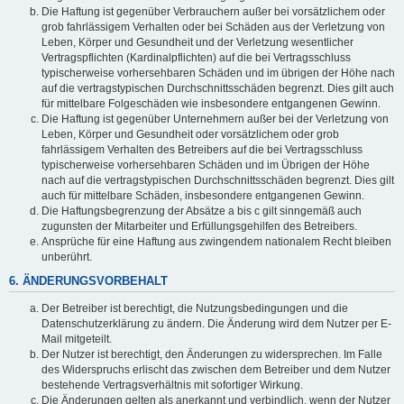
Die Haftung ist gegenüber Verbrauchern außer bei vorsätzlichem oder
grob fahrlässigem Verhalten oder bei Schäden aus der Verletzung von
Leben, Körper und Gesundheit und der Verletzung wesentlicher
Vertragspflichten (Kardinalpflichten) auf die bei Vertragsschluss
typischerweise vorhersehbaren Schäden und im übrigen der Höhe nach
auf die vertragstypischen Durchschnittsschäden begrenzt. Dies gilt auch
für mittelbare Folgeschäden wie insbesondere entgangenen Gewinn.
Die Haftung ist gegenüber Unternehmern außer bei der Verletzung von
Leben, Körper und Gesundheit oder vorsätzlichem oder grob
fahrlässigem Verhalten des Betreibers auf die bei Vertragsschluss
typischerweise vorhersehbaren Schäden und im Übrigen der Höhe
nach auf die vertragstypischen Durchschnittsschäden begrenzt. Dies gilt
auch für mittelbare Schäden, insbesondere entgangenen Gewinn.
Die Haftungsbegrenzung der Absätze a bis c gilt sinngemäß auch
zugunsten der Mitarbeiter und Erfüllungsgehilfen des Betreibers.
Ansprüche für eine Haftung aus zwingendem nationalem Recht bleiben
unberührt.
6. ÄNDERUNGSVORBEHALT
Der Betreiber ist berechtigt, die Nutzungsbedingungen und die
Datenschutzerklärung zu ändern. Die Änderung wird dem Nutzer per E-
Mail mitgeteilt.
Der Nutzer ist berechtigt, den Änderungen zu widersprechen. Im Falle
des Widerspruchs erlischt das zwischen dem Betreiber und dem Nutzer
bestehende Vertragsverhältnis mit sofortiger Wirkung.
Die Änderungen gelten als anerkannt und verbindlich, wenn der Nutzer