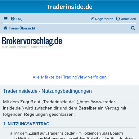
Traderinside.de
FAQ
Registrieren
Anmelden
S
Foren-Übersicht
u
c
h
e
Alle Märkte bei TradingView verfolgen
Traderinside.de - Nutzungsbedingungen
Mit dem Zugriff auf „Traderinside.de“ („https://www.trader-
inside.de“) wird zwischen dir und dem Betreiber ein Vertrag mit
folgenden Regelungen geschlossen:
1. NUTZUNGSVERTRAG
Mit dem Zugriff auf „Traderinside.de“ (im Folgenden „das Board“)
schließt du einen Nutzungsvertrag mit dem Betreiber des Boards ab (im