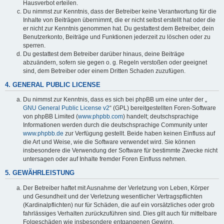
Hausverbot erteilen.
Du nimmst zur Kenntnis, dass der Betreiber keine Verantwortung für die
Inhalte von Beiträgen übernimmt, die er nicht selbst erstellt hat oder die
er nicht zur Kenntnis genommen hat. Du gestattest dem Betreiber, dein
Benutzerkonto, Beiträge und Funktionen jederzeit zu löschen oder zu
sperren.
Du gestattest dem Betreiber darüber hinaus, deine Beiträge
abzuändern, sofern sie gegen o. g. Regeln verstoßen oder geeignet
sind, dem Betreiber oder einem Dritten Schaden zuzufügen.
4. GENERAL PUBLIC LICENSE
Du nimmst zur Kenntnis, dass es sich bei phpBB um eine unter der „
GNU General Public License v2
“ (GPL) bereitgestellten Foren-Software
von phpBB Limited (
www.phpbb.com
) handelt; deutschsprachige
Informationen werden durch die deutschsprachige Community unter
www.phpbb.de
zur Verfügung gestellt. Beide haben keinen Einfluss auf
die Art und Weise, wie die Software verwendet wird. Sie können
insbesondere die Verwendung der Software für bestimmte Zwecke nicht
untersagen oder auf Inhalte fremder Foren Einfluss nehmen.
5. GEWÄHRLEISTUNG
Der Betreiber haftet mit Ausnahme der Verletzung von Leben, Körper
und Gesundheit und der Verletzung wesentlicher Vertragspflichten
(Kardinalpflichten) nur für Schäden, die auf ein vorsätzliches oder grob
fahrlässiges Verhalten zurückzuführen sind. Dies gilt auch für mittelbare
Folgeschäden wie insbesondere entgangenen Gewinn.