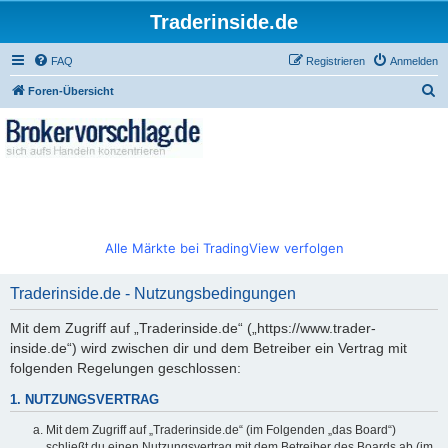
Traderinside.de
FAQ
Registrieren
Anmelden
S
Foren-Übersicht
u
c
h
e
Alle Märkte bei TradingView verfolgen
Traderinside.de - Nutzungsbedingungen
Mit dem Zugriff auf „Traderinside.de“ („https://www.trader-
inside.de“) wird zwischen dir und dem Betreiber ein Vertrag mit
folgenden Regelungen geschlossen:
1. NUTZUNGSVERTRAG
Mit dem Zugriff auf „Traderinside.de“ (im Folgenden „das Board“)
schließt du einen Nutzungsvertrag mit dem Betreiber des Boards ab (im