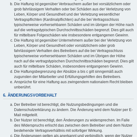
Die Haftung ist gegenüber Verbrauchern außer bei vorsätzlichem oder
grob fahrlässigem Verhalten oder bei Schäden aus der Verletzung von
Leben, Körper und Gesundheit und der Verletzung wesentlicher
Vertragspflichten (Kardinalpflichten) auf die bei Vertragsschluss
typischerweise vorhersehbaren Schäden und im übrigen der Höhe nach
auf die vertragstypischen Durchschnittsschäden begrenzt. Dies gilt auch
für mittelbare Folgeschäden wie insbesondere entgangenen Gewinn.
Die Haftung ist gegenüber Unternehmern außer bei der Verletzung von
Leben, Körper und Gesundheit oder vorsätzlichem oder grob
fahrlässigem Verhalten des Betreibers auf die bei Vertragsschluss
typischerweise vorhersehbaren Schäden und im Übrigen der Höhe
nach auf die vertragstypischen Durchschnittsschäden begrenzt. Dies gilt
auch für mittelbare Schäden, insbesondere entgangenen Gewinn.
Die Haftungsbegrenzung der Absätze a bis c gilt sinngemäß auch
zugunsten der Mitarbeiter und Erfüllungsgehilfen des Betreibers.
Ansprüche für eine Haftung aus zwingendem nationalem Recht bleiben
unberührt.
6. ÄNDERUNGSVORBEHALT
Der Betreiber ist berechtigt, die Nutzungsbedingungen und die
Datenschutzerklärung zu ändern. Die Änderung wird dem Nutzer per E-
Mail mitgeteilt.
Der Nutzer ist berechtigt, den Änderungen zu widersprechen. Im Falle
des Widerspruchs erlischt das zwischen dem Betreiber und dem Nutzer
bestehende Vertragsverhältnis mit sofortiger Wirkung.
Die Änderungen gelten als anerkannt und verbindlich, wenn der Nutzer