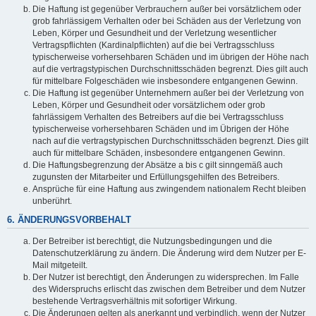
Die Haftung ist gegenüber Verbrauchern außer bei vorsätzlichem oder
grob fahrlässigem Verhalten oder bei Schäden aus der Verletzung von
Leben, Körper und Gesundheit und der Verletzung wesentlicher
Vertragspflichten (Kardinalpflichten) auf die bei Vertragsschluss
typischerweise vorhersehbaren Schäden und im übrigen der Höhe nach
auf die vertragstypischen Durchschnittsschäden begrenzt. Dies gilt auch
für mittelbare Folgeschäden wie insbesondere entgangenen Gewinn.
Die Haftung ist gegenüber Unternehmern außer bei der Verletzung von
Leben, Körper und Gesundheit oder vorsätzlichem oder grob
fahrlässigem Verhalten des Betreibers auf die bei Vertragsschluss
typischerweise vorhersehbaren Schäden und im Übrigen der Höhe
nach auf die vertragstypischen Durchschnittsschäden begrenzt. Dies gilt
auch für mittelbare Schäden, insbesondere entgangenen Gewinn.
Die Haftungsbegrenzung der Absätze a bis c gilt sinngemäß auch
zugunsten der Mitarbeiter und Erfüllungsgehilfen des Betreibers.
Ansprüche für eine Haftung aus zwingendem nationalem Recht bleiben
unberührt.
6. ÄNDERUNGSVORBEHALT
Der Betreiber ist berechtigt, die Nutzungsbedingungen und die
Datenschutzerklärung zu ändern. Die Änderung wird dem Nutzer per E-
Mail mitgeteilt.
Der Nutzer ist berechtigt, den Änderungen zu widersprechen. Im Falle
des Widerspruchs erlischt das zwischen dem Betreiber und dem Nutzer
bestehende Vertragsverhältnis mit sofortiger Wirkung.
Die Änderungen gelten als anerkannt und verbindlich, wenn der Nutzer