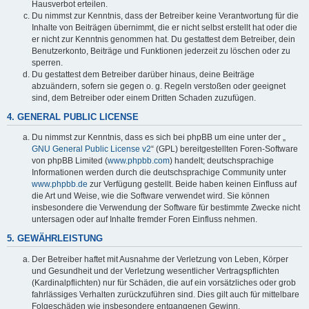
Hausverbot erteilen.
Du nimmst zur Kenntnis, dass der Betreiber keine Verantwortung für die
Inhalte von Beiträgen übernimmt, die er nicht selbst erstellt hat oder die
er nicht zur Kenntnis genommen hat. Du gestattest dem Betreiber, dein
Benutzerkonto, Beiträge und Funktionen jederzeit zu löschen oder zu
sperren.
Du gestattest dem Betreiber darüber hinaus, deine Beiträge
abzuändern, sofern sie gegen o. g. Regeln verstoßen oder geeignet
sind, dem Betreiber oder einem Dritten Schaden zuzufügen.
4. GENERAL PUBLIC LICENSE
Du nimmst zur Kenntnis, dass es sich bei phpBB um eine unter der „
GNU General Public License v2
“ (GPL) bereitgestellten Foren-Software
von phpBB Limited (
www.phpbb.com
) handelt; deutschsprachige
Informationen werden durch die deutschsprachige Community unter
www.phpbb.de
zur Verfügung gestellt. Beide haben keinen Einfluss auf
die Art und Weise, wie die Software verwendet wird. Sie können
insbesondere die Verwendung der Software für bestimmte Zwecke nicht
untersagen oder auf Inhalte fremder Foren Einfluss nehmen.
5. GEWÄHRLEISTUNG
Der Betreiber haftet mit Ausnahme der Verletzung von Leben, Körper
und Gesundheit und der Verletzung wesentlicher Vertragspflichten
(Kardinalpflichten) nur für Schäden, die auf ein vorsätzliches oder grob
fahrlässiges Verhalten zurückzuführen sind. Dies gilt auch für mittelbare
Folgeschäden wie insbesondere entgangenen Gewinn.