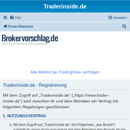
Traderinside.de
FAQ
Anmelden
S
Foren-Übersicht
u
c
h
e
Alle Märkte bei TradingView verfolgen
Traderinside.de - Registrierung
Mit dem Zugriff auf „Traderinside.de“ („https://www.trader-
inside.de“) wird zwischen dir und dem Betreiber ein Vertrag mit
folgenden Regelungen geschlossen:
1. NUTZUNGSVERTRAG
Mit dem Zugriff auf „Traderinside.de“ (im Folgenden „das Board“)
schließt du einen Nutzungsvertrag mit dem Betreiber des Boards ab (im