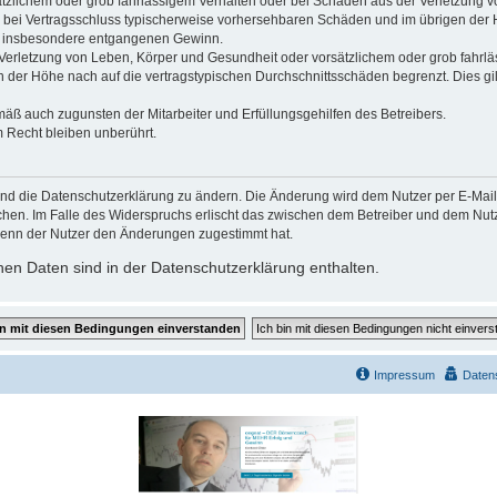
ätzlichem oder grob fahrlässigem Verhalten oder bei Schäden aus der Verletzung 
 die bei Vertragsschluss typischerweise vorhersehbaren Schäden und im übrigen de
wie insbesondere entgangenen Gewinn.
erletzung von Leben, Körper und Gesundheit oder vorsätzlichem oder grob fahrläs
der Höhe nach auf die vertragstypischen Durchschnittsschäden begrenzt. Dies gi
mäß auch zugunsten der Mitarbeiter und Erfüllungsgehilfen des Betreibers.
 Recht bleiben unberührt.
und die Datenschutzerklärung zu ändern. Die Änderung wird dem Nutzer per E-Mail m
chen. Im Falle des Widerspruchs erlischt das zwischen dem Betreiber und dem Nutze
wenn der Nutzer den Änderungen zugestimmt hat.
en Daten sind in der Datenschutzerklärung enthalten.
Impressum
Daten