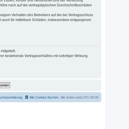
von Leben, Körper und Gesundheit und der Verletzung
r Höhe nach auf die vertragstypischen Durchschnittsschäden
sigem Verhalten des Betreibers auf die bei Vertragsschluss
lt auch für mittelbare Schäden, insbesondere entgangenen
itgeteilt.
r bestehende Vertragsverhältnis mit sofortiger Wirkung.
schutzerklärung
Alle Cookies löschen
Alle Zeiten sind
UTC+02:00