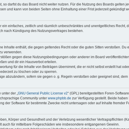
 so darfst du das Board nicht weiter nutzen. Für die Nutzung des Boards gelten jew
sen und kann von beiden Seiten ohne Einhaltung einer Frist jederzeit gekündigt w
ber ein einfaches, zeitlich und räumlich unbeschränktes und unentgeltliches Recht
auch nach Kündigung des Nutzungsvertrages bestehen.
ine Inhalte enthält, die gegen geltendes Recht oder die guten Sitten verstoßen. Du 
 zu verwenden.
erstößen gegen diese Nutzungsbedingungen oder anderer im Board veröffentlichte
ßen und dir ein Hausverbot erteilen.
ortung für die Inhalte von Beiträgen übernimmt, die er nicht selbst erstellt hat od
jederzeit zu löschen oder zu sperren.
räge abzuändern, sofern sie gegen o. g. Regeln verstoßen oder geeignet sind, dem
 unter der „
GNU General Public License v2
“ (GPL) bereitgestellten Foren-Softwar
tschsprachige Community unter
www.phpbb.de
zur Verfügung gestellt. Beide haben 
g der Software für bestimmte Zwecke nicht untersagen oder auf Inhalte fremder F
ben, Körper und Gesundheit und der Verletzung wesentlicher Vertragspflichten (Kard
gilt auch für mittelbare Folgeschäden wie insbesondere entgangenen Gewinn.