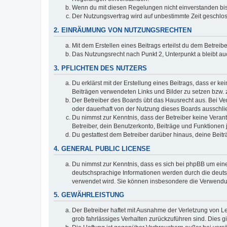
Wenn du mit diesen Regelungen nicht einverstanden bist,
Der Nutzungsvertrag wird auf unbestimmte Zeit geschlos
2. EINRÄUMUNG VON NUTZUNGSRECHTEN
Mit dem Erstellen eines Beitrags erteilst du dem Betrei
Das Nutzungsrecht nach Punkt 2, Unterpunkt a bleibt 
3. PFLICHTEN DES NUTZERS
Du erklärst mit der Erstellung eines Beitrags, dass er ke
Beiträgen verwendeten Links und Bilder zu setzen bzw.
Der Betreiber des Boards übt das Hausrecht aus. Bei V
oder dauerhaft von der Nutzung dieses Boards ausschlie
Du nimmst zur Kenntnis, dass der Betreiber keine Verantw
Betreiber, dein Benutzerkonto, Beiträge und Funktionen 
Du gestattest dem Betreiber darüber hinaus, deine Beit
4. GENERAL PUBLIC LICENSE
Du nimmst zur Kenntnis, dass es sich bei phpBB um eine
deutschsprachige Informationen werden durch die deu
verwendet wird. Sie können insbesondere die Verwendun
5. GEWÄHRLEISTUNG
Der Betreiber haftet mit Ausnahme der Verletzung von Le
grob fahrlässiges Verhalten zurückzuführen sind. Dies 