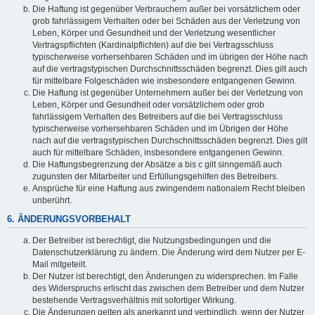
Die Haftung ist gegenüber Verbrauchern außer bei vorsätzlichem oder
grob fahrlässigem Verhalten oder bei Schäden aus der Verletzung von
Leben, Körper und Gesundheit und der Verletzung wesentlicher
Vertragspflichten (Kardinalpflichten) auf die bei Vertragsschluss
typischerweise vorhersehbaren Schäden und im übrigen der Höhe nach
auf die vertragstypischen Durchschnittsschäden begrenzt. Dies gilt auch
für mittelbare Folgeschäden wie insbesondere entgangenen Gewinn.
Die Haftung ist gegenüber Unternehmern außer bei der Verletzung von
Leben, Körper und Gesundheit oder vorsätzlichem oder grob
fahrlässigem Verhalten des Betreibers auf die bei Vertragsschluss
typischerweise vorhersehbaren Schäden und im Übrigen der Höhe
nach auf die vertragstypischen Durchschnittsschäden begrenzt. Dies gilt
auch für mittelbare Schäden, insbesondere entgangenen Gewinn.
Die Haftungsbegrenzung der Absätze a bis c gilt sinngemäß auch
zugunsten der Mitarbeiter und Erfüllungsgehilfen des Betreibers.
Ansprüche für eine Haftung aus zwingendem nationalem Recht bleiben
unberührt.
6. ÄNDERUNGSVORBEHALT
Der Betreiber ist berechtigt, die Nutzungsbedingungen und die
Datenschutzerklärung zu ändern. Die Änderung wird dem Nutzer per E-
Mail mitgeteilt.
Der Nutzer ist berechtigt, den Änderungen zu widersprechen. Im Falle
des Widerspruchs erlischt das zwischen dem Betreiber und dem Nutzer
bestehende Vertragsverhältnis mit sofortiger Wirkung.
Die Änderungen gelten als anerkannt und verbindlich, wenn der Nutzer