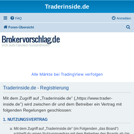
Traderinside.de
FAQ
Anmelden
S
Foren-Übersicht
u
c
h
e
Alle Märkte bei TradingView verfolgen
Traderinside.de - Registrierung
Mit dem Zugriff auf „Traderinside.de“ („https://www.trader-
inside.de“) wird zwischen dir und dem Betreiber ein Vertrag mit
folgenden Regelungen geschlossen:
1. NUTZUNGSVERTRAG
Mit dem Zugriff auf „Traderinside.de“ (im Folgenden „das Board“)
schließt du einen Nutzungsvertrag mit dem Betreiber des Boards ab (im