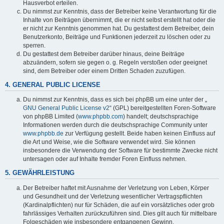
Hausverbot erteilen.
Du nimmst zur Kenntnis, dass der Betreiber keine Verantwortung für die
Inhalte von Beiträgen übernimmt, die er nicht selbst erstellt hat oder die
er nicht zur Kenntnis genommen hat. Du gestattest dem Betreiber, dein
Benutzerkonto, Beiträge und Funktionen jederzeit zu löschen oder zu
sperren.
Du gestattest dem Betreiber darüber hinaus, deine Beiträge
abzuändern, sofern sie gegen o. g. Regeln verstoßen oder geeignet
sind, dem Betreiber oder einem Dritten Schaden zuzufügen.
4. GENERAL PUBLIC LICENSE
Du nimmst zur Kenntnis, dass es sich bei phpBB um eine unter der „
GNU General Public License v2
“ (GPL) bereitgestellten Foren-Software
von phpBB Limited (
www.phpbb.com
) handelt; deutschsprachige
Informationen werden durch die deutschsprachige Community unter
www.phpbb.de
zur Verfügung gestellt. Beide haben keinen Einfluss auf
die Art und Weise, wie die Software verwendet wird. Sie können
insbesondere die Verwendung der Software für bestimmte Zwecke nicht
untersagen oder auf Inhalte fremder Foren Einfluss nehmen.
5. GEWÄHRLEISTUNG
Der Betreiber haftet mit Ausnahme der Verletzung von Leben, Körper
und Gesundheit und der Verletzung wesentlicher Vertragspflichten
(Kardinalpflichten) nur für Schäden, die auf ein vorsätzliches oder grob
fahrlässiges Verhalten zurückzuführen sind. Dies gilt auch für mittelbare
Folgeschäden wie insbesondere entgangenen Gewinn.