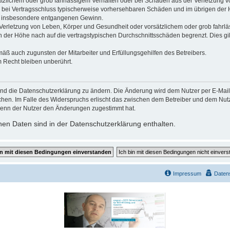
ätzlichem oder grob fahrlässigem Verhalten oder bei Schäden aus der Verletzung 
 die bei Vertragsschluss typischerweise vorhersehbaren Schäden und im übrigen de
wie insbesondere entgangenen Gewinn.
erletzung von Leben, Körper und Gesundheit oder vorsätzlichem oder grob fahrläs
der Höhe nach auf die vertragstypischen Durchschnittsschäden begrenzt. Dies gi
mäß auch zugunsten der Mitarbeiter und Erfüllungsgehilfen des Betreibers.
 Recht bleiben unberührt.
und die Datenschutzerklärung zu ändern. Die Änderung wird dem Nutzer per E-Mail m
chen. Im Falle des Widerspruchs erlischt das zwischen dem Betreiber und dem Nutze
wenn der Nutzer den Änderungen zugestimmt hat.
en Daten sind in der Datenschutzerklärung enthalten.
Impressum
Daten