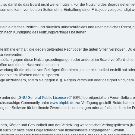
 so darfst du das Board nicht weiter nutzen. Für die Nutzung des Boards gelten jew
sen und kann von beiden Seiten ohne Einhaltung einer Frist jederzeit gekündigt w
ber ein einfaches, zeitlich und räumlich unbeschränktes und unentgeltliches Recht
auch nach Kündigung des Nutzungsvertrages bestehen.
ine Inhalte enthält, die gegen geltendes Recht oder die guten Sitten verstoßen. Du 
 zu verwenden.
erstößen gegen diese Nutzungsbedingungen oder anderer im Board veröffentlichte
ßen und dir ein Hausverbot erteilen.
ortung für die Inhalte von Beiträgen übernimmt, die er nicht selbst erstellt hat od
jederzeit zu löschen oder zu sperren.
räge abzuändern, sofern sie gegen o. g. Regeln verstoßen oder geeignet sind, dem
 unter der „
GNU General Public License v2
“ (GPL) bereitgestellten Foren-Softwar
tschsprachige Community unter
www.phpbb.de
zur Verfügung gestellt. Beide haben 
g der Software für bestimmte Zwecke nicht untersagen oder auf Inhalte fremder F
ben, Körper und Gesundheit und der Verletzung wesentlicher Vertragspflichten (Kard
gilt auch für mittelbare Folgeschäden wie insbesondere entgangenen Gewinn.