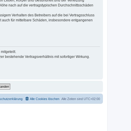
von Leben, Körper und Gesundheit und der Verletzung
r Höhe nach auf die vertragstypischen Durchschnittsschäden
sigem Verhalten des Betreibers auf die bei Vertragsschluss
lt auch für mittelbare Schäden, insbesondere entgangenen
itgeteilt.
r bestehende Vertragsverhältnis mit sofortiger Wirkung.
schutzerklärung
Alle Cookies löschen
Alle Zeiten sind
UTC+02:00