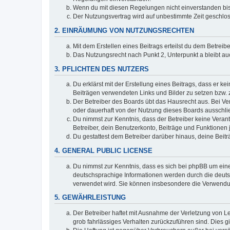
Wenn du mit diesen Regelungen nicht einverstanden bist,
Der Nutzungsvertrag wird auf unbestimmte Zeit geschlos
2. EINRÄUMUNG VON NUTZUNGSRECHTEN
Mit dem Erstellen eines Beitrags erteilst du dem Betrei
Das Nutzungsrecht nach Punkt 2, Unterpunkt a bleibt 
3. PFLICHTEN DES NUTZERS
Du erklärst mit der Erstellung eines Beitrags, dass er ke
Beiträgen verwendeten Links und Bilder zu setzen bzw.
Der Betreiber des Boards übt das Hausrecht aus. Bei V
oder dauerhaft von der Nutzung dieses Boards ausschlie
Du nimmst zur Kenntnis, dass der Betreiber keine Verantw
Betreiber, dein Benutzerkonto, Beiträge und Funktionen 
Du gestattest dem Betreiber darüber hinaus, deine Beit
4. GENERAL PUBLIC LICENSE
Du nimmst zur Kenntnis, dass es sich bei phpBB um eine
deutschsprachige Informationen werden durch die deu
verwendet wird. Sie können insbesondere die Verwendun
5. GEWÄHRLEISTUNG
Der Betreiber haftet mit Ausnahme der Verletzung von Le
grob fahrlässiges Verhalten zurückzuführen sind. Dies 