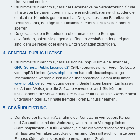
Hausverbot erteilen.
Du nimmst zur Kenntnis, dass der Betreiber keine Verantwortung für die
Inhalte von Beiträgen übernimmt, die er nicht selbst erstellt hat oder die
er nicht zur Kenntnis genommen hat. Du gestattest dem Betreiber, dein
Benutzerkonto, Beiträge und Funktionen jederzeit zu löschen oder zu
sperren.
Du gestattest dem Betreiber darüber hinaus, deine Beiträge
abzuändern, sofern sie gegen o. g. Regeln verstoßen oder geeignet
sind, dem Betreiber oder einem Dritten Schaden zuzufügen.
4. GENERAL PUBLIC LICENSE
Du nimmst zur Kenntnis, dass es sich bei phpBB um eine unter der „
GNU General Public License v2
“ (GPL) bereitgestellten Foren-Software
von phpBB Limited (
www.phpbb.com
) handelt; deutschsprachige
Informationen werden durch die deutschsprachige Community unter
www.phpbb.de
zur Verfügung gestellt. Beide haben keinen Einfluss auf
die Art und Weise, wie die Software verwendet wird. Sie können
insbesondere die Verwendung der Software für bestimmte Zwecke nicht
untersagen oder auf Inhalte fremder Foren Einfluss nehmen.
5. GEWÄHRLEISTUNG
Der Betreiber haftet mit Ausnahme der Verletzung von Leben, Körper
und Gesundheit und der Verletzung wesentlicher Vertragspflichten
(Kardinalpflichten) nur für Schäden, die auf ein vorsätzliches oder grob
fahrlässiges Verhalten zurückzuführen sind. Dies gilt auch für mittelbare
Folgeschäden wie insbesondere entgangenen Gewinn.