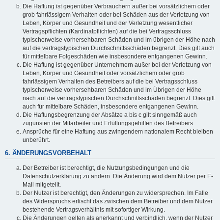
Die Haftung ist gegenüber Verbrauchern außer bei vorsätzlichem oder
grob fahrlässigem Verhalten oder bei Schäden aus der Verletzung von
Leben, Körper und Gesundheit und der Verletzung wesentlicher
Vertragspflichten (Kardinalpflichten) auf die bei Vertragsschluss
typischerweise vorhersehbaren Schäden und im übrigen der Höhe nach
auf die vertragstypischen Durchschnittsschäden begrenzt. Dies gilt auch
für mittelbare Folgeschäden wie insbesondere entgangenen Gewinn.
Die Haftung ist gegenüber Unternehmern außer bei der Verletzung von
Leben, Körper und Gesundheit oder vorsätzlichem oder grob
fahrlässigem Verhalten des Betreibers auf die bei Vertragsschluss
typischerweise vorhersehbaren Schäden und im Übrigen der Höhe
nach auf die vertragstypischen Durchschnittsschäden begrenzt. Dies gilt
auch für mittelbare Schäden, insbesondere entgangenen Gewinn.
Die Haftungsbegrenzung der Absätze a bis c gilt sinngemäß auch
zugunsten der Mitarbeiter und Erfüllungsgehilfen des Betreibers.
Ansprüche für eine Haftung aus zwingendem nationalem Recht bleiben
unberührt.
6. ÄNDERUNGSVORBEHALT
Der Betreiber ist berechtigt, die Nutzungsbedingungen und die
Datenschutzerklärung zu ändern. Die Änderung wird dem Nutzer per E-
Mail mitgeteilt.
Der Nutzer ist berechtigt, den Änderungen zu widersprechen. Im Falle
des Widerspruchs erlischt das zwischen dem Betreiber und dem Nutzer
bestehende Vertragsverhältnis mit sofortiger Wirkung.
Die Änderungen gelten als anerkannt und verbindlich, wenn der Nutzer