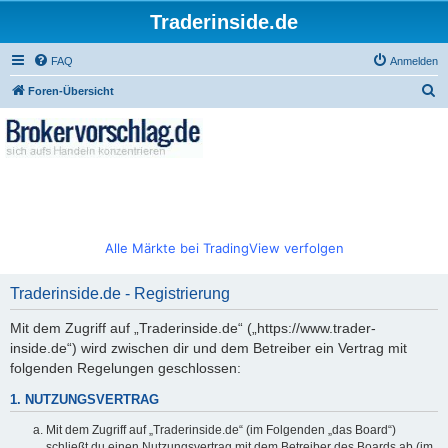
Traderinside.de
FAQ
Anmelden
S
Foren-Übersicht
u
c
h
e
Alle Märkte bei TradingView verfolgen
Traderinside.de - Registrierung
Mit dem Zugriff auf „Traderinside.de“ („https://www.trader-
inside.de“) wird zwischen dir und dem Betreiber ein Vertrag mit
folgenden Regelungen geschlossen:
1. NUTZUNGSVERTRAG
Mit dem Zugriff auf „Traderinside.de“ (im Folgenden „das Board“)
schließt du einen Nutzungsvertrag mit dem Betreiber des Boards ab (im