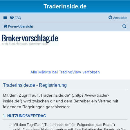
Traderinside.de
FAQ
Anmelden
S
Foren-Übersicht
u
c
h
e
Alle Märkte bei TradingView verfolgen
Traderinside.de - Registrierung
Mit dem Zugriff auf „Traderinside.de“ („https://www.trader-
inside.de“) wird zwischen dir und dem Betreiber ein Vertrag mit
folgenden Regelungen geschlossen:
1. NUTZUNGSVERTRAG
Mit dem Zugriff auf „Traderinside.de“ (im Folgenden „das Board“)
schließt du einen Nutzungsvertrag mit dem Betreiber des Boards ab (im