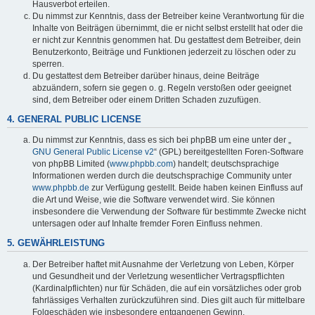
Hausverbot erteilen.
Du nimmst zur Kenntnis, dass der Betreiber keine Verantwortung für die
Inhalte von Beiträgen übernimmt, die er nicht selbst erstellt hat oder die
er nicht zur Kenntnis genommen hat. Du gestattest dem Betreiber, dein
Benutzerkonto, Beiträge und Funktionen jederzeit zu löschen oder zu
sperren.
Du gestattest dem Betreiber darüber hinaus, deine Beiträge
abzuändern, sofern sie gegen o. g. Regeln verstoßen oder geeignet
sind, dem Betreiber oder einem Dritten Schaden zuzufügen.
4. GENERAL PUBLIC LICENSE
Du nimmst zur Kenntnis, dass es sich bei phpBB um eine unter der „
GNU General Public License v2
“ (GPL) bereitgestellten Foren-Software
von phpBB Limited (
www.phpbb.com
) handelt; deutschsprachige
Informationen werden durch die deutschsprachige Community unter
www.phpbb.de
zur Verfügung gestellt. Beide haben keinen Einfluss auf
die Art und Weise, wie die Software verwendet wird. Sie können
insbesondere die Verwendung der Software für bestimmte Zwecke nicht
untersagen oder auf Inhalte fremder Foren Einfluss nehmen.
5. GEWÄHRLEISTUNG
Der Betreiber haftet mit Ausnahme der Verletzung von Leben, Körper
und Gesundheit und der Verletzung wesentlicher Vertragspflichten
(Kardinalpflichten) nur für Schäden, die auf ein vorsätzliches oder grob
fahrlässiges Verhalten zurückzuführen sind. Dies gilt auch für mittelbare
Folgeschäden wie insbesondere entgangenen Gewinn.