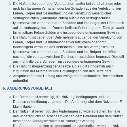
Die Haftung ist gegenüber Verbrauchern außer bei vorsätzlichem oder
grob fahrlässigem Verhalten oder bei Schäden aus der Verletzung von
Leben, Körper und Gesundheit und der Verletzung wesentlicher
Vertragspflichten (Kardinalpflichten) auf die bei Vertragsschluss
typischerweise vorhersehbaren Schäden und im übrigen der Höhe nach
auf die vertragstypischen Durchschnittsschäden begrenzt. Dies gilt auch
für mittelbare Folgeschäden wie insbesondere entgangenen Gewinn.
Die Haftung ist gegenüber Unternehmern außer bei der Verletzung von
Leben, Körper und Gesundheit oder vorsätzlichem oder grob
fahrlässigem Verhalten des Betreibers auf die bei Vertragsschluss
typischerweise vorhersehbaren Schäden und im Übrigen der Höhe
nach auf die vertragstypischen Durchschnittsschäden begrenzt. Dies gilt
auch für mittelbare Schäden, insbesondere entgangenen Gewinn.
Die Haftungsbegrenzung der Absätze a bis c gilt sinngemäß auch
zugunsten der Mitarbeiter und Erfüllungsgehilfen des Betreibers.
Ansprüche für eine Haftung aus zwingendem nationalem Recht bleiben
unberührt.
6. ÄNDERUNGSVORBEHALT
Der Betreiber ist berechtigt, die Nutzungsbedingungen und die
Datenschutzerklärung zu ändern. Die Änderung wird dem Nutzer per E-
Mail mitgeteilt.
Der Nutzer ist berechtigt, den Änderungen zu widersprechen. Im Falle
des Widerspruchs erlischt das zwischen dem Betreiber und dem Nutzer
bestehende Vertragsverhältnis mit sofortiger Wirkung.
Die Änderungen gelten als anerkannt und verbindlich, wenn der Nutzer