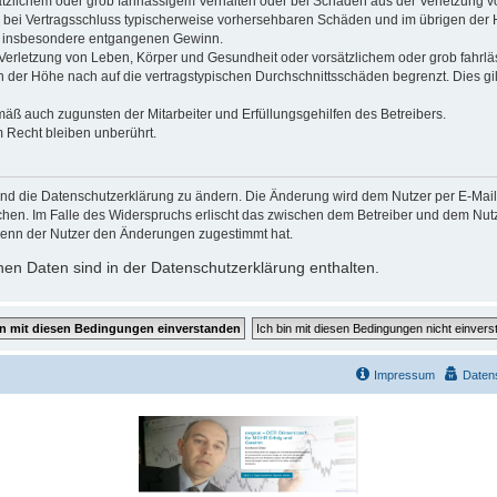
ätzlichem oder grob fahrlässigem Verhalten oder bei Schäden aus der Verletzung 
 die bei Vertragsschluss typischerweise vorhersehbaren Schäden und im übrigen de
wie insbesondere entgangenen Gewinn.
erletzung von Leben, Körper und Gesundheit oder vorsätzlichem oder grob fahrläs
der Höhe nach auf die vertragstypischen Durchschnittsschäden begrenzt. Dies gi
mäß auch zugunsten der Mitarbeiter und Erfüllungsgehilfen des Betreibers.
 Recht bleiben unberührt.
und die Datenschutzerklärung zu ändern. Die Änderung wird dem Nutzer per E-Mail m
chen. Im Falle des Widerspruchs erlischt das zwischen dem Betreiber und dem Nutze
wenn der Nutzer den Änderungen zugestimmt hat.
en Daten sind in der Datenschutzerklärung enthalten.
Impressum
Daten