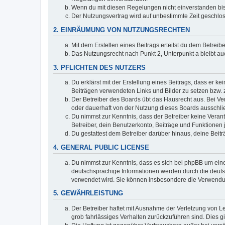
Wenn du mit diesen Regelungen nicht einverstanden bist,
Der Nutzungsvertrag wird auf unbestimmte Zeit geschlos
2. EINRÄUMUNG VON NUTZUNGSRECHTEN
Mit dem Erstellen eines Beitrags erteilst du dem Betrei
Das Nutzungsrecht nach Punkt 2, Unterpunkt a bleibt 
3. PFLICHTEN DES NUTZERS
Du erklärst mit der Erstellung eines Beitrags, dass er ke
Beiträgen verwendeten Links und Bilder zu setzen bzw.
Der Betreiber des Boards übt das Hausrecht aus. Bei V
oder dauerhaft von der Nutzung dieses Boards ausschlie
Du nimmst zur Kenntnis, dass der Betreiber keine Verantw
Betreiber, dein Benutzerkonto, Beiträge und Funktionen 
Du gestattest dem Betreiber darüber hinaus, deine Beit
4. GENERAL PUBLIC LICENSE
Du nimmst zur Kenntnis, dass es sich bei phpBB um eine
deutschsprachige Informationen werden durch die deu
verwendet wird. Sie können insbesondere die Verwendun
5. GEWÄHRLEISTUNG
Der Betreiber haftet mit Ausnahme der Verletzung von Le
grob fahrlässiges Verhalten zurückzuführen sind. Dies 