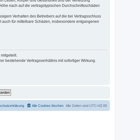
von Leben, Körper und Gesundheit und der Verletzung
r Höhe nach auf die vertragstypischen Durchschnittsschäden
sigem Verhalten des Betreibers auf die bei Vertragsschluss
lt auch für mittelbare Schäden, insbesondere entgangenen
itgeteilt.
r bestehende Vertragsverhältnis mit sofortiger Wirkung.
schutzerklärung
Alle Cookies löschen
Alle Zeiten sind
UTC+02:00