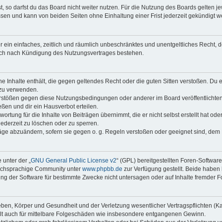
 so darfst du das Board nicht weiter nutzen. Für die Nutzung des Boards gelten jew
sen und kann von beiden Seiten ohne Einhaltung einer Frist jederzeit gekündigt w
ber ein einfaches, zeitlich und räumlich unbeschränktes und unentgeltliches Recht
auch nach Kündigung des Nutzungsvertrages bestehen.
ine Inhalte enthält, die gegen geltendes Recht oder die guten Sitten verstoßen. Du 
 zu verwenden.
erstößen gegen diese Nutzungsbedingungen oder anderer im Board veröffentlichte
ßen und dir ein Hausverbot erteilen.
ortung für die Inhalte von Beiträgen übernimmt, die er nicht selbst erstellt hat od
jederzeit zu löschen oder zu sperren.
räge abzuändern, sofern sie gegen o. g. Regeln verstoßen oder geeignet sind, dem
 unter der „
GNU General Public License v2
“ (GPL) bereitgestellten Foren-Softwar
tschsprachige Community unter
www.phpbb.de
zur Verfügung gestellt. Beide haben 
g der Software für bestimmte Zwecke nicht untersagen oder auf Inhalte fremder F
ben, Körper und Gesundheit und der Verletzung wesentlicher Vertragspflichten (Kard
gilt auch für mittelbare Folgeschäden wie insbesondere entgangenen Gewinn.