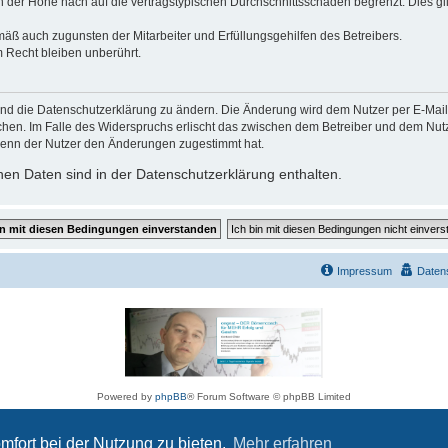
der Höhe nach auf die vertragstypischen Durchschnittsschäden begrenzt. Dies gi
mäß auch zugunsten der Mitarbeiter und Erfüllungsgehilfen des Betreibers.
 Recht bleiben unberührt.
und die Datenschutzerklärung zu ändern. Die Änderung wird dem Nutzer per E-Mail m
chen. Im Falle des Widerspruchs erlischt das zwischen dem Betreiber und dem Nutze
wenn der Nutzer den Änderungen zugestimmt hat.
en Daten sind in der Datenschutzerklärung enthalten.
Impressum
Daten
Powered by
phpBB
® Forum Software © phpBB Limited
Deutsche Übersetzung durch
phpBB.de
Datenschutz
|
Nutzungsbedingungen
mfort bei der Nutzung zu bieten.
Mehr erfahren