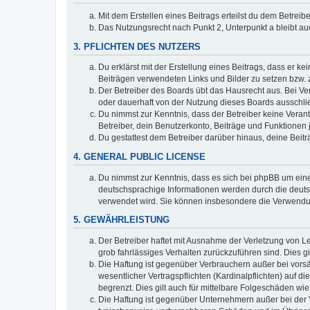
Mit dem Erstellen eines Beitrags erteilst du dem Betrei
Das Nutzungsrecht nach Punkt 2, Unterpunkt a bleibt 
3. PFLICHTEN DES NUTZERS
Du erklärst mit der Erstellung eines Beitrags, dass er ke
Beiträgen verwendeten Links und Bilder zu setzen bzw.
Der Betreiber des Boards übt das Hausrecht aus. Bei V
oder dauerhaft von der Nutzung dieses Boards ausschlie
Du nimmst zur Kenntnis, dass der Betreiber keine Verantw
Betreiber, dein Benutzerkonto, Beiträge und Funktionen 
Du gestattest dem Betreiber darüber hinaus, deine Beit
4. GENERAL PUBLIC LICENSE
Du nimmst zur Kenntnis, dass es sich bei phpBB um eine
deutschsprachige Informationen werden durch die deu
verwendet wird. Sie können insbesondere die Verwendun
5. GEWÄHRLEISTUNG
Der Betreiber haftet mit Ausnahme der Verletzung von Le
grob fahrlässiges Verhalten zurückzuführen sind. Dies 
Die Haftung ist gegenüber Verbrauchern außer bei vors
wesentlicher Vertragspflichten (Kardinalpflichten) auf
begrenzt. Dies gilt auch für mittelbare Folgeschäden 
Die Haftung ist gegenüber Unternehmern außer bei der V