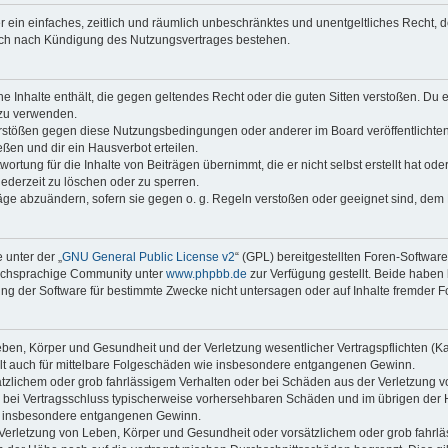
ber ein einfaches, zeitlich und räumlich unbeschränktes und unentgeltliches Recht
auch nach Kündigung des Nutzungsvertrages bestehen.
ine Inhalte enthält, die gegen geltendes Recht oder die guten Sitten verstoßen. Du 
 zu verwenden.
erstößen gegen diese Nutzungsbedingungen oder anderer im Board veröffentlichte
ßen und dir ein Hausverbot erteilen.
ortung für die Inhalte von Beiträgen übernimmt, die er nicht selbst erstellt hat od
jederzeit zu löschen oder zu sperren.
räge abzuändern, sofern sie gegen o. g. Regeln verstoßen oder geeignet sind, dem
 unter der „
GNU General Public License v2
“ (GPL) bereitgestellten Foren-Softwar
tschsprachige Community unter
www.phpbb.de
zur Verfügung gestellt. Beide haben 
g der Software für bestimmte Zwecke nicht untersagen oder auf Inhalte fremder F
ben, Körper und Gesundheit und der Verletzung wesentlicher Vertragspflichten (Kard
gilt auch für mittelbare Folgeschäden wie insbesondere entgangenen Gewinn.
ätzlichem oder grob fahrlässigem Verhalten oder bei Schäden aus der Verletzung 
 die bei Vertragsschluss typischerweise vorhersehbaren Schäden und im übrigen de
wie insbesondere entgangenen Gewinn.
erletzung von Leben, Körper und Gesundheit oder vorsätzlichem oder grob fahrläs