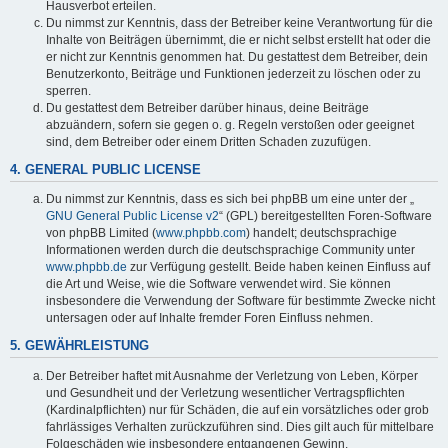
Hausverbot erteilen.
Du nimmst zur Kenntnis, dass der Betreiber keine Verantwortung für die
Inhalte von Beiträgen übernimmt, die er nicht selbst erstellt hat oder die
er nicht zur Kenntnis genommen hat. Du gestattest dem Betreiber, dein
Benutzerkonto, Beiträge und Funktionen jederzeit zu löschen oder zu
sperren.
Du gestattest dem Betreiber darüber hinaus, deine Beiträge
abzuändern, sofern sie gegen o. g. Regeln verstoßen oder geeignet
sind, dem Betreiber oder einem Dritten Schaden zuzufügen.
4. GENERAL PUBLIC LICENSE
Du nimmst zur Kenntnis, dass es sich bei phpBB um eine unter der „
GNU General Public License v2
“ (GPL) bereitgestellten Foren-Software
von phpBB Limited (
www.phpbb.com
) handelt; deutschsprachige
Informationen werden durch die deutschsprachige Community unter
www.phpbb.de
zur Verfügung gestellt. Beide haben keinen Einfluss auf
die Art und Weise, wie die Software verwendet wird. Sie können
insbesondere die Verwendung der Software für bestimmte Zwecke nicht
untersagen oder auf Inhalte fremder Foren Einfluss nehmen.
5. GEWÄHRLEISTUNG
Der Betreiber haftet mit Ausnahme der Verletzung von Leben, Körper
und Gesundheit und der Verletzung wesentlicher Vertragspflichten
(Kardinalpflichten) nur für Schäden, die auf ein vorsätzliches oder grob
fahrlässiges Verhalten zurückzuführen sind. Dies gilt auch für mittelbare
Folgeschäden wie insbesondere entgangenen Gewinn.