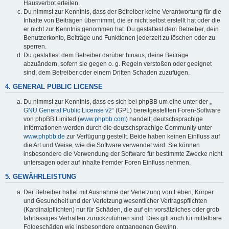
Hausverbot erteilen.
Du nimmst zur Kenntnis, dass der Betreiber keine Verantwortung für die
Inhalte von Beiträgen übernimmt, die er nicht selbst erstellt hat oder die
er nicht zur Kenntnis genommen hat. Du gestattest dem Betreiber, dein
Benutzerkonto, Beiträge und Funktionen jederzeit zu löschen oder zu
sperren.
Du gestattest dem Betreiber darüber hinaus, deine Beiträge
abzuändern, sofern sie gegen o. g. Regeln verstoßen oder geeignet
sind, dem Betreiber oder einem Dritten Schaden zuzufügen.
4. GENERAL PUBLIC LICENSE
Du nimmst zur Kenntnis, dass es sich bei phpBB um eine unter der „
GNU General Public License v2
“ (GPL) bereitgestellten Foren-Software
von phpBB Limited (
www.phpbb.com
) handelt; deutschsprachige
Informationen werden durch die deutschsprachige Community unter
www.phpbb.de
zur Verfügung gestellt. Beide haben keinen Einfluss auf
die Art und Weise, wie die Software verwendet wird. Sie können
insbesondere die Verwendung der Software für bestimmte Zwecke nicht
untersagen oder auf Inhalte fremder Foren Einfluss nehmen.
5. GEWÄHRLEISTUNG
Der Betreiber haftet mit Ausnahme der Verletzung von Leben, Körper
und Gesundheit und der Verletzung wesentlicher Vertragspflichten
(Kardinalpflichten) nur für Schäden, die auf ein vorsätzliches oder grob
fahrlässiges Verhalten zurückzuführen sind. Dies gilt auch für mittelbare
Folgeschäden wie insbesondere entgangenen Gewinn.