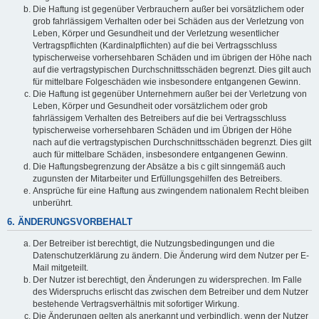
Die Haftung ist gegenüber Verbrauchern außer bei vorsätzlichem oder
grob fahrlässigem Verhalten oder bei Schäden aus der Verletzung von
Leben, Körper und Gesundheit und der Verletzung wesentlicher
Vertragspflichten (Kardinalpflichten) auf die bei Vertragsschluss
typischerweise vorhersehbaren Schäden und im übrigen der Höhe nach
auf die vertragstypischen Durchschnittsschäden begrenzt. Dies gilt auch
für mittelbare Folgeschäden wie insbesondere entgangenen Gewinn.
Die Haftung ist gegenüber Unternehmern außer bei der Verletzung von
Leben, Körper und Gesundheit oder vorsätzlichem oder grob
fahrlässigem Verhalten des Betreibers auf die bei Vertragsschluss
typischerweise vorhersehbaren Schäden und im Übrigen der Höhe
nach auf die vertragstypischen Durchschnittsschäden begrenzt. Dies gilt
auch für mittelbare Schäden, insbesondere entgangenen Gewinn.
Die Haftungsbegrenzung der Absätze a bis c gilt sinngemäß auch
zugunsten der Mitarbeiter und Erfüllungsgehilfen des Betreibers.
Ansprüche für eine Haftung aus zwingendem nationalem Recht bleiben
unberührt.
6. ÄNDERUNGSVORBEHALT
Der Betreiber ist berechtigt, die Nutzungsbedingungen und die
Datenschutzerklärung zu ändern. Die Änderung wird dem Nutzer per E-
Mail mitgeteilt.
Der Nutzer ist berechtigt, den Änderungen zu widersprechen. Im Falle
des Widerspruchs erlischt das zwischen dem Betreiber und dem Nutzer
bestehende Vertragsverhältnis mit sofortiger Wirkung.
Die Änderungen gelten als anerkannt und verbindlich, wenn der Nutzer