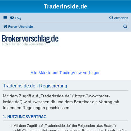
Traderinside.de
FAQ
Anmelden
S
Foren-Übersicht
u
c
h
e
Alle Märkte bei TradingView verfolgen
Traderinside.de - Registrierung
Mit dem Zugriff auf „Traderinside.de“ („https://www.trader-
inside.de“) wird zwischen dir und dem Betreiber ein Vertrag mit
folgenden Regelungen geschlossen:
1. NUTZUNGSVERTRAG
Mit dem Zugriff auf „Traderinside.de“ (im Folgenden „das Board“)
schließt du einen Nutzungsvertrag mit dem Betreiber des Boards ab (im