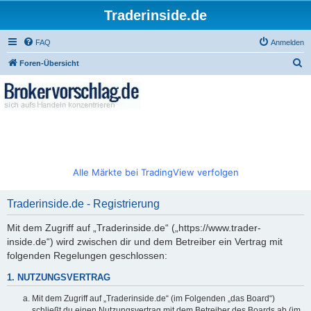
Traderinside.de
FAQ
Anmelden
S
Foren-Übersicht
u
c
h
e
Alle Märkte bei TradingView verfolgen
Traderinside.de - Registrierung
Mit dem Zugriff auf „Traderinside.de“ („https://www.trader-
inside.de“) wird zwischen dir und dem Betreiber ein Vertrag mit
folgenden Regelungen geschlossen:
1. NUTZUNGSVERTRAG
Mit dem Zugriff auf „Traderinside.de“ (im Folgenden „das Board“)
schließt du einen Nutzungsvertrag mit dem Betreiber des Boards ab (im