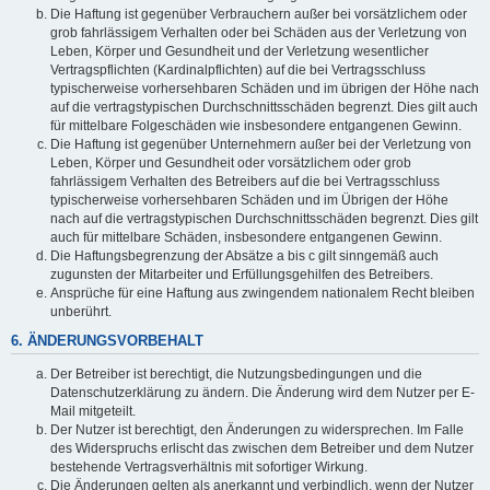
Die Haftung ist gegenüber Verbrauchern außer bei vorsätzlichem oder
grob fahrlässigem Verhalten oder bei Schäden aus der Verletzung von
Leben, Körper und Gesundheit und der Verletzung wesentlicher
Vertragspflichten (Kardinalpflichten) auf die bei Vertragsschluss
typischerweise vorhersehbaren Schäden und im übrigen der Höhe nach
auf die vertragstypischen Durchschnittsschäden begrenzt. Dies gilt auch
für mittelbare Folgeschäden wie insbesondere entgangenen Gewinn.
Die Haftung ist gegenüber Unternehmern außer bei der Verletzung von
Leben, Körper und Gesundheit oder vorsätzlichem oder grob
fahrlässigem Verhalten des Betreibers auf die bei Vertragsschluss
typischerweise vorhersehbaren Schäden und im Übrigen der Höhe
nach auf die vertragstypischen Durchschnittsschäden begrenzt. Dies gilt
auch für mittelbare Schäden, insbesondere entgangenen Gewinn.
Die Haftungsbegrenzung der Absätze a bis c gilt sinngemäß auch
zugunsten der Mitarbeiter und Erfüllungsgehilfen des Betreibers.
Ansprüche für eine Haftung aus zwingendem nationalem Recht bleiben
unberührt.
6. ÄNDERUNGSVORBEHALT
Der Betreiber ist berechtigt, die Nutzungsbedingungen und die
Datenschutzerklärung zu ändern. Die Änderung wird dem Nutzer per E-
Mail mitgeteilt.
Der Nutzer ist berechtigt, den Änderungen zu widersprechen. Im Falle
des Widerspruchs erlischt das zwischen dem Betreiber und dem Nutzer
bestehende Vertragsverhältnis mit sofortiger Wirkung.
Die Änderungen gelten als anerkannt und verbindlich, wenn der Nutzer