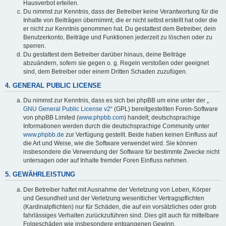
Hausverbot erteilen.
Du nimmst zur Kenntnis, dass der Betreiber keine Verantwortung für die
Inhalte von Beiträgen übernimmt, die er nicht selbst erstellt hat oder die
er nicht zur Kenntnis genommen hat. Du gestattest dem Betreiber, dein
Benutzerkonto, Beiträge und Funktionen jederzeit zu löschen oder zu
sperren.
Du gestattest dem Betreiber darüber hinaus, deine Beiträge
abzuändern, sofern sie gegen o. g. Regeln verstoßen oder geeignet
sind, dem Betreiber oder einem Dritten Schaden zuzufügen.
4. GENERAL PUBLIC LICENSE
Du nimmst zur Kenntnis, dass es sich bei phpBB um eine unter der „
GNU General Public License v2
“ (GPL) bereitgestellten Foren-Software
von phpBB Limited (
www.phpbb.com
) handelt; deutschsprachige
Informationen werden durch die deutschsprachige Community unter
www.phpbb.de
zur Verfügung gestellt. Beide haben keinen Einfluss auf
die Art und Weise, wie die Software verwendet wird. Sie können
insbesondere die Verwendung der Software für bestimmte Zwecke nicht
untersagen oder auf Inhalte fremder Foren Einfluss nehmen.
5. GEWÄHRLEISTUNG
Der Betreiber haftet mit Ausnahme der Verletzung von Leben, Körper
und Gesundheit und der Verletzung wesentlicher Vertragspflichten
(Kardinalpflichten) nur für Schäden, die auf ein vorsätzliches oder grob
fahrlässiges Verhalten zurückzuführen sind. Dies gilt auch für mittelbare
Folgeschäden wie insbesondere entgangenen Gewinn.