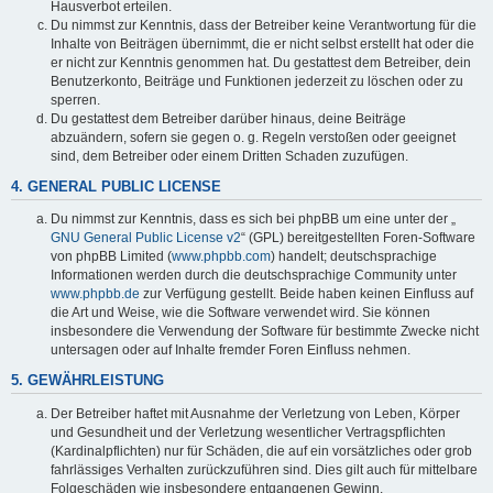
Hausverbot erteilen.
Du nimmst zur Kenntnis, dass der Betreiber keine Verantwortung für die
Inhalte von Beiträgen übernimmt, die er nicht selbst erstellt hat oder die
er nicht zur Kenntnis genommen hat. Du gestattest dem Betreiber, dein
Benutzerkonto, Beiträge und Funktionen jederzeit zu löschen oder zu
sperren.
Du gestattest dem Betreiber darüber hinaus, deine Beiträge
abzuändern, sofern sie gegen o. g. Regeln verstoßen oder geeignet
sind, dem Betreiber oder einem Dritten Schaden zuzufügen.
4. GENERAL PUBLIC LICENSE
Du nimmst zur Kenntnis, dass es sich bei phpBB um eine unter der „
GNU General Public License v2
“ (GPL) bereitgestellten Foren-Software
von phpBB Limited (
www.phpbb.com
) handelt; deutschsprachige
Informationen werden durch die deutschsprachige Community unter
www.phpbb.de
zur Verfügung gestellt. Beide haben keinen Einfluss auf
die Art und Weise, wie die Software verwendet wird. Sie können
insbesondere die Verwendung der Software für bestimmte Zwecke nicht
untersagen oder auf Inhalte fremder Foren Einfluss nehmen.
5. GEWÄHRLEISTUNG
Der Betreiber haftet mit Ausnahme der Verletzung von Leben, Körper
und Gesundheit und der Verletzung wesentlicher Vertragspflichten
(Kardinalpflichten) nur für Schäden, die auf ein vorsätzliches oder grob
fahrlässiges Verhalten zurückzuführen sind. Dies gilt auch für mittelbare
Folgeschäden wie insbesondere entgangenen Gewinn.