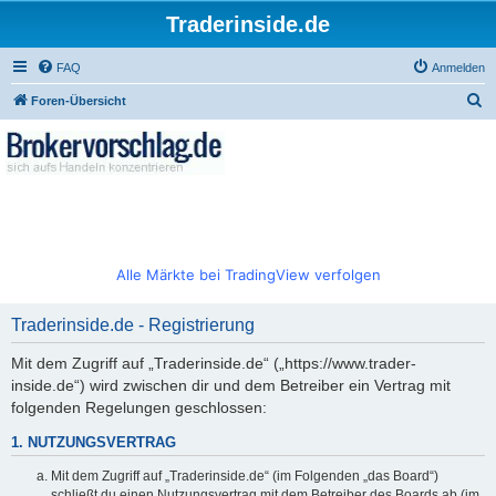
Traderinside.de
FAQ
Anmelden
S
Foren-Übersicht
u
c
h
e
Alle Märkte bei TradingView verfolgen
Traderinside.de - Registrierung
Mit dem Zugriff auf „Traderinside.de“ („https://www.trader-
inside.de“) wird zwischen dir und dem Betreiber ein Vertrag mit
folgenden Regelungen geschlossen:
1. NUTZUNGSVERTRAG
Mit dem Zugriff auf „Traderinside.de“ (im Folgenden „das Board“)
schließt du einen Nutzungsvertrag mit dem Betreiber des Boards ab (im