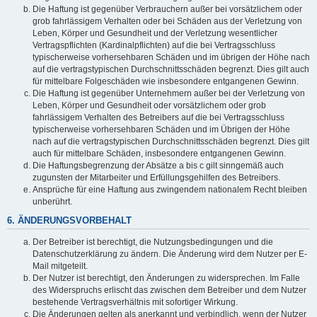
Die Haftung ist gegenüber Verbrauchern außer bei vorsätzlichem oder
grob fahrlässigem Verhalten oder bei Schäden aus der Verletzung von
Leben, Körper und Gesundheit und der Verletzung wesentlicher
Vertragspflichten (Kardinalpflichten) auf die bei Vertragsschluss
typischerweise vorhersehbaren Schäden und im übrigen der Höhe nach
auf die vertragstypischen Durchschnittsschäden begrenzt. Dies gilt auch
für mittelbare Folgeschäden wie insbesondere entgangenen Gewinn.
Die Haftung ist gegenüber Unternehmern außer bei der Verletzung von
Leben, Körper und Gesundheit oder vorsätzlichem oder grob
fahrlässigem Verhalten des Betreibers auf die bei Vertragsschluss
typischerweise vorhersehbaren Schäden und im Übrigen der Höhe
nach auf die vertragstypischen Durchschnittsschäden begrenzt. Dies gilt
auch für mittelbare Schäden, insbesondere entgangenen Gewinn.
Die Haftungsbegrenzung der Absätze a bis c gilt sinngemäß auch
zugunsten der Mitarbeiter und Erfüllungsgehilfen des Betreibers.
Ansprüche für eine Haftung aus zwingendem nationalem Recht bleiben
unberührt.
6. ÄNDERUNGSVORBEHALT
Der Betreiber ist berechtigt, die Nutzungsbedingungen und die
Datenschutzerklärung zu ändern. Die Änderung wird dem Nutzer per E-
Mail mitgeteilt.
Der Nutzer ist berechtigt, den Änderungen zu widersprechen. Im Falle
des Widerspruchs erlischt das zwischen dem Betreiber und dem Nutzer
bestehende Vertragsverhältnis mit sofortiger Wirkung.
Die Änderungen gelten als anerkannt und verbindlich, wenn der Nutzer