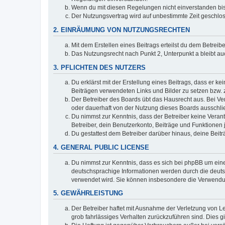
Wenn du mit diesen Regelungen nicht einverstanden bist,
Der Nutzungsvertrag wird auf unbestimmte Zeit geschlos
2. EINRÄUMUNG VON NUTZUNGSRECHTEN
Mit dem Erstellen eines Beitrags erteilst du dem Betrei
Das Nutzungsrecht nach Punkt 2, Unterpunkt a bleibt 
3. PFLICHTEN DES NUTZERS
Du erklärst mit der Erstellung eines Beitrags, dass er ke
Beiträgen verwendeten Links und Bilder zu setzen bzw.
Der Betreiber des Boards übt das Hausrecht aus. Bei V
oder dauerhaft von der Nutzung dieses Boards ausschlie
Du nimmst zur Kenntnis, dass der Betreiber keine Verantw
Betreiber, dein Benutzerkonto, Beiträge und Funktionen 
Du gestattest dem Betreiber darüber hinaus, deine Beit
4. GENERAL PUBLIC LICENSE
Du nimmst zur Kenntnis, dass es sich bei phpBB um eine
deutschsprachige Informationen werden durch die deu
verwendet wird. Sie können insbesondere die Verwendun
5. GEWÄHRLEISTUNG
Der Betreiber haftet mit Ausnahme der Verletzung von Le
grob fahrlässiges Verhalten zurückzuführen sind. Dies 