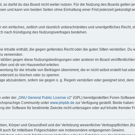
 so darfst du das Board nicht weiter nutzen. Für die Nutzung des Boards gelten jew
sen und kann von beiden Seiten ohne Einhaltung einer Frist jederzeit gekündigt w
ber ein einfaches, zeitlich und räumlich unbeschränktes und unentgeltliches Recht
auch nach Kündigung des Nutzungsvertrages bestehen.
ine Inhalte enthält, die gegen geltendes Recht oder die guten Sitten verstoßen. Du 
 zu verwenden.
erstößen gegen diese Nutzungsbedingungen oder anderer im Board veröffentlichte
ßen und dir ein Hausverbot erteilen.
ortung für die Inhalte von Beiträgen übernimmt, die er nicht selbst erstellt hat od
jederzeit zu löschen oder zu sperren.
räge abzuändern, sofern sie gegen o. g. Regeln verstoßen oder geeignet sind, dem
 unter der „
GNU General Public License v2
“ (GPL) bereitgestellten Foren-Softwar
tschsprachige Community unter
www.phpbb.de
zur Verfügung gestellt. Beide haben 
g der Software für bestimmte Zwecke nicht untersagen oder auf Inhalte fremder F
ben, Körper und Gesundheit und der Verletzung wesentlicher Vertragspflichten (Kard
gilt auch für mittelbare Folgeschäden wie insbesondere entgangenen Gewinn.