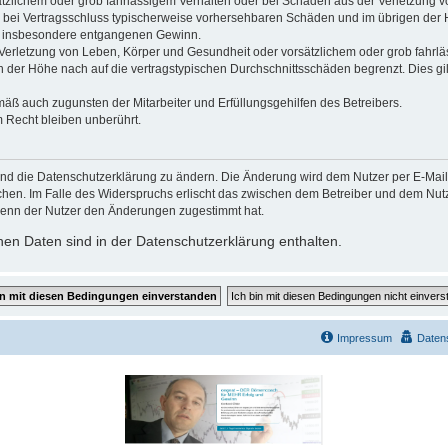
ätzlichem oder grob fahrlässigem Verhalten oder bei Schäden aus der Verletzung 
 die bei Vertragsschluss typischerweise vorhersehbaren Schäden und im übrigen de
wie insbesondere entgangenen Gewinn.
erletzung von Leben, Körper und Gesundheit oder vorsätzlichem oder grob fahrläs
der Höhe nach auf die vertragstypischen Durchschnittsschäden begrenzt. Dies gi
mäß auch zugunsten der Mitarbeiter und Erfüllungsgehilfen des Betreibers.
 Recht bleiben unberührt.
und die Datenschutzerklärung zu ändern. Die Änderung wird dem Nutzer per E-Mail m
chen. Im Falle des Widerspruchs erlischt das zwischen dem Betreiber und dem Nutze
wenn der Nutzer den Änderungen zugestimmt hat.
en Daten sind in der Datenschutzerklärung enthalten.
Impressum
Daten