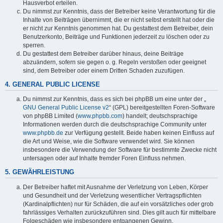
Hausverbot erteilen.
Du nimmst zur Kenntnis, dass der Betreiber keine Verantwortung für die
Inhalte von Beiträgen übernimmt, die er nicht selbst erstellt hat oder die
er nicht zur Kenntnis genommen hat. Du gestattest dem Betreiber, dein
Benutzerkonto, Beiträge und Funktionen jederzeit zu löschen oder zu
sperren.
Du gestattest dem Betreiber darüber hinaus, deine Beiträge
abzuändern, sofern sie gegen o. g. Regeln verstoßen oder geeignet
sind, dem Betreiber oder einem Dritten Schaden zuzufügen.
4. GENERAL PUBLIC LICENSE
Du nimmst zur Kenntnis, dass es sich bei phpBB um eine unter der „
GNU General Public License v2
“ (GPL) bereitgestellten Foren-Software
von phpBB Limited (
www.phpbb.com
) handelt; deutschsprachige
Informationen werden durch die deutschsprachige Community unter
www.phpbb.de
zur Verfügung gestellt. Beide haben keinen Einfluss auf
die Art und Weise, wie die Software verwendet wird. Sie können
insbesondere die Verwendung der Software für bestimmte Zwecke nicht
untersagen oder auf Inhalte fremder Foren Einfluss nehmen.
5. GEWÄHRLEISTUNG
Der Betreiber haftet mit Ausnahme der Verletzung von Leben, Körper
und Gesundheit und der Verletzung wesentlicher Vertragspflichten
(Kardinalpflichten) nur für Schäden, die auf ein vorsätzliches oder grob
fahrlässiges Verhalten zurückzuführen sind. Dies gilt auch für mittelbare
Folgeschäden wie insbesondere entgangenen Gewinn.