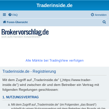
Traderinside.de
FAQ
Anmelden
S
Foren-Übersicht
u
c
h
e
Alle Märkte bei TradingView verfolgen
Traderinside.de - Registrierung
Mit dem Zugriff auf „Traderinside.de“ („https://www.trader-
inside.de“) wird zwischen dir und dem Betreiber ein Vertrag mit
folgenden Regelungen geschlossen:
1. NUTZUNGSVERTRAG
Mit dem Zugriff auf „Traderinside.de“ (im Folgenden „das Board“)
schließt du einen Nutzungsvertrag mit dem Betreiber des Boards ab (im