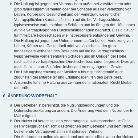
Die Haftung ist gegenüber Verbrauchern außer bei vorsätzlichem oder
grob fahrlässigem Verhalten oder bei Schäden aus der Verletzung von
Leben, Körper und Gesundheit und der Verletzung wesentlicher
Vertragspflichten (Kardinalpflichten) auf die bei Vertragsschluss
typischerweise vorhersehbaren Schäden und im übrigen der Höhe nach
auf die vertragstypischen Durchschnittsschäden begrenzt. Dies gilt auch
für mittelbare Folgeschäden wie insbesondere entgangenen Gewinn.
Die Haftung ist gegenüber Unternehmern außer bei der Verletzung von
Leben, Körper und Gesundheit oder vorsätzlichem oder grob
fahrlässigem Verhalten des Betreibers auf die bei Vertragsschluss
typischerweise vorhersehbaren Schäden und im Übrigen der Höhe
nach auf die vertragstypischen Durchschnittsschäden begrenzt. Dies gilt
auch für mittelbare Schäden, insbesondere entgangenen Gewinn.
Die Haftungsbegrenzung der Absätze a bis c gilt sinngemäß auch
zugunsten der Mitarbeiter und Erfüllungsgehilfen des Betreibers.
Ansprüche für eine Haftung aus zwingendem nationalem Recht bleiben
unberührt.
6. ÄNDERUNGSVORBEHALT
Der Betreiber ist berechtigt, die Nutzungsbedingungen und die
Datenschutzerklärung zu ändern. Die Änderung wird dem Nutzer per E-
Mail mitgeteilt.
Der Nutzer ist berechtigt, den Änderungen zu widersprechen. Im Falle
des Widerspruchs erlischt das zwischen dem Betreiber und dem Nutzer
bestehende Vertragsverhältnis mit sofortiger Wirkung.
Die Änderungen gelten als anerkannt und verbindlich, wenn der Nutzer