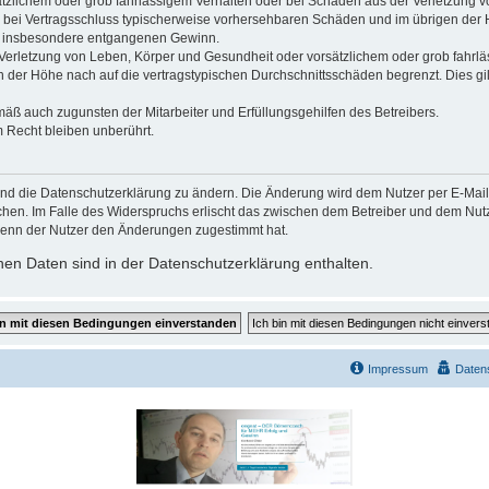
ätzlichem oder grob fahrlässigem Verhalten oder bei Schäden aus der Verletzung 
 die bei Vertragsschluss typischerweise vorhersehbaren Schäden und im übrigen de
wie insbesondere entgangenen Gewinn.
erletzung von Leben, Körper und Gesundheit oder vorsätzlichem oder grob fahrläs
der Höhe nach auf die vertragstypischen Durchschnittsschäden begrenzt. Dies gi
mäß auch zugunsten der Mitarbeiter und Erfüllungsgehilfen des Betreibers.
 Recht bleiben unberührt.
und die Datenschutzerklärung zu ändern. Die Änderung wird dem Nutzer per E-Mail m
chen. Im Falle des Widerspruchs erlischt das zwischen dem Betreiber und dem Nutze
wenn der Nutzer den Änderungen zugestimmt hat.
en Daten sind in der Datenschutzerklärung enthalten.
Impressum
Daten