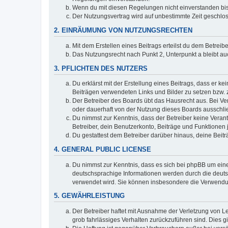
Wenn du mit diesen Regelungen nicht einverstanden bist,
Der Nutzungsvertrag wird auf unbestimmte Zeit geschlos
2. EINRÄUMUNG VON NUTZUNGSRECHTEN
Mit dem Erstellen eines Beitrags erteilst du dem Betrei
Das Nutzungsrecht nach Punkt 2, Unterpunkt a bleibt 
3. PFLICHTEN DES NUTZERS
Du erklärst mit der Erstellung eines Beitrags, dass er ke
Beiträgen verwendeten Links und Bilder zu setzen bzw.
Der Betreiber des Boards übt das Hausrecht aus. Bei V
oder dauerhaft von der Nutzung dieses Boards ausschlie
Du nimmst zur Kenntnis, dass der Betreiber keine Verantw
Betreiber, dein Benutzerkonto, Beiträge und Funktionen 
Du gestattest dem Betreiber darüber hinaus, deine Beit
4. GENERAL PUBLIC LICENSE
Du nimmst zur Kenntnis, dass es sich bei phpBB um eine
deutschsprachige Informationen werden durch die deu
verwendet wird. Sie können insbesondere die Verwendun
5. GEWÄHRLEISTUNG
Der Betreiber haftet mit Ausnahme der Verletzung von Le
grob fahrlässiges Verhalten zurückzuführen sind. Dies 