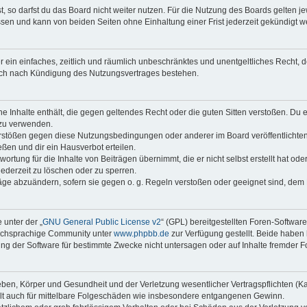
 so darfst du das Board nicht weiter nutzen. Für die Nutzung des Boards gelten jew
sen und kann von beiden Seiten ohne Einhaltung einer Frist jederzeit gekündigt w
ber ein einfaches, zeitlich und räumlich unbeschränktes und unentgeltliches Recht
auch nach Kündigung des Nutzungsvertrages bestehen.
ine Inhalte enthält, die gegen geltendes Recht oder die guten Sitten verstoßen. Du 
 zu verwenden.
erstößen gegen diese Nutzungsbedingungen oder anderer im Board veröffentlichte
ßen und dir ein Hausverbot erteilen.
ortung für die Inhalte von Beiträgen übernimmt, die er nicht selbst erstellt hat od
jederzeit zu löschen oder zu sperren.
räge abzuändern, sofern sie gegen o. g. Regeln verstoßen oder geeignet sind, dem
 unter der „
GNU General Public License v2
“ (GPL) bereitgestellten Foren-Softwar
tschsprachige Community unter
www.phpbb.de
zur Verfügung gestellt. Beide haben 
g der Software für bestimmte Zwecke nicht untersagen oder auf Inhalte fremder F
ben, Körper und Gesundheit und der Verletzung wesentlicher Vertragspflichten (Kard
gilt auch für mittelbare Folgeschäden wie insbesondere entgangenen Gewinn.