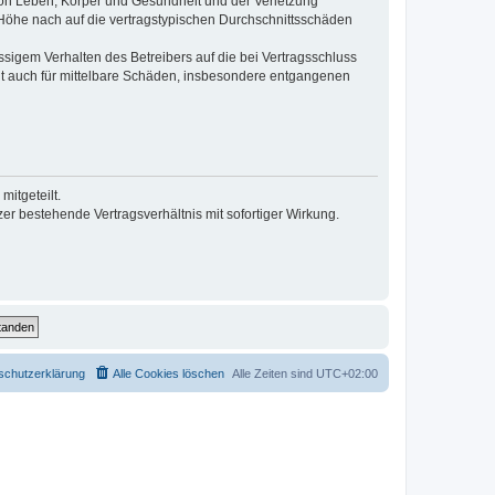
von Leben, Körper und Gesundheit und der Verletzung
r Höhe nach auf die vertragstypischen Durchschnittsschäden
sigem Verhalten des Betreibers auf die bei Vertragsschluss
lt auch für mittelbare Schäden, insbesondere entgangenen
itgeteilt.
r bestehende Vertragsverhältnis mit sofortiger Wirkung.
schutzerklärung
Alle Cookies löschen
Alle Zeiten sind
UTC+02:00