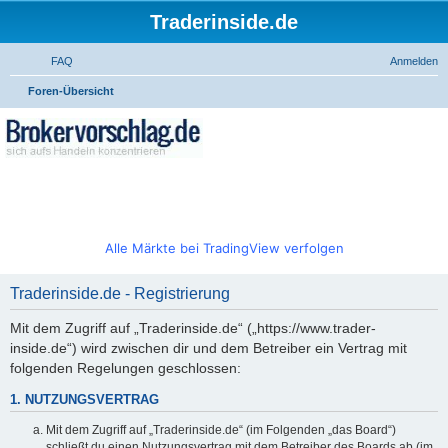
Traderinside.de
FAQ
Anmelden
S
Foren-Übersicht
u
c
h
e
Alle Märkte bei TradingView verfolgen
Traderinside.de - Registrierung
Mit dem Zugriff auf „Traderinside.de“ („https://www.trader-
inside.de“) wird zwischen dir und dem Betreiber ein Vertrag mit
folgenden Regelungen geschlossen:
1. NUTZUNGSVERTRAG
Mit dem Zugriff auf „Traderinside.de“ (im Folgenden „das Board“)
schließt du einen Nutzungsvertrag mit dem Betreiber des Boards ab (im