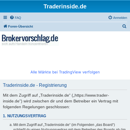
Traderinside.de
FAQ
Anmelden
S
Foren-Übersicht
u
c
h
e
Alle Märkte bei TradingView verfolgen
Traderinside.de - Registrierung
Mit dem Zugriff auf „Traderinside.de“ („https://www.trader-
inside.de“) wird zwischen dir und dem Betreiber ein Vertrag mit
folgenden Regelungen geschlossen:
1. NUTZUNGSVERTRAG
Mit dem Zugriff auf „Traderinside.de“ (im Folgenden „das Board“)
schließt du einen Nutzungsvertrag mit dem Betreiber des Boards ab (im