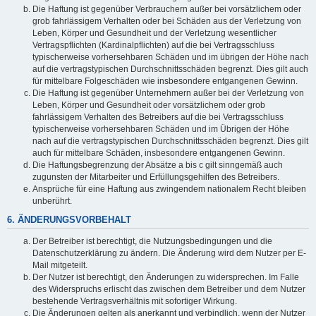
Die Haftung ist gegenüber Verbrauchern außer bei vorsätzlichem oder
grob fahrlässigem Verhalten oder bei Schäden aus der Verletzung von
Leben, Körper und Gesundheit und der Verletzung wesentlicher
Vertragspflichten (Kardinalpflichten) auf die bei Vertragsschluss
typischerweise vorhersehbaren Schäden und im übrigen der Höhe nach
auf die vertragstypischen Durchschnittsschäden begrenzt. Dies gilt auch
für mittelbare Folgeschäden wie insbesondere entgangenen Gewinn.
Die Haftung ist gegenüber Unternehmern außer bei der Verletzung von
Leben, Körper und Gesundheit oder vorsätzlichem oder grob
fahrlässigem Verhalten des Betreibers auf die bei Vertragsschluss
typischerweise vorhersehbaren Schäden und im Übrigen der Höhe
nach auf die vertragstypischen Durchschnittsschäden begrenzt. Dies gilt
auch für mittelbare Schäden, insbesondere entgangenen Gewinn.
Die Haftungsbegrenzung der Absätze a bis c gilt sinngemäß auch
zugunsten der Mitarbeiter und Erfüllungsgehilfen des Betreibers.
Ansprüche für eine Haftung aus zwingendem nationalem Recht bleiben
unberührt.
6. ÄNDERUNGSVORBEHALT
Der Betreiber ist berechtigt, die Nutzungsbedingungen und die
Datenschutzerklärung zu ändern. Die Änderung wird dem Nutzer per E-
Mail mitgeteilt.
Der Nutzer ist berechtigt, den Änderungen zu widersprechen. Im Falle
des Widerspruchs erlischt das zwischen dem Betreiber und dem Nutzer
bestehende Vertragsverhältnis mit sofortiger Wirkung.
Die Änderungen gelten als anerkannt und verbindlich, wenn der Nutzer