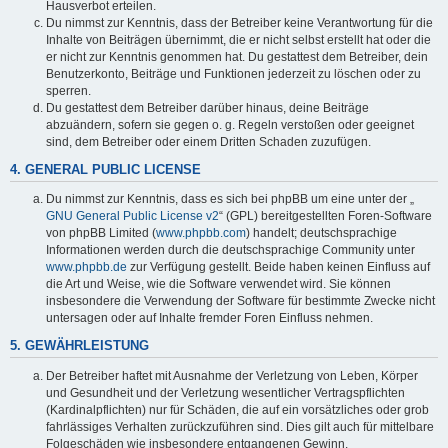
Hausverbot erteilen.
Du nimmst zur Kenntnis, dass der Betreiber keine Verantwortung für die
Inhalte von Beiträgen übernimmt, die er nicht selbst erstellt hat oder die
er nicht zur Kenntnis genommen hat. Du gestattest dem Betreiber, dein
Benutzerkonto, Beiträge und Funktionen jederzeit zu löschen oder zu
sperren.
Du gestattest dem Betreiber darüber hinaus, deine Beiträge
abzuändern, sofern sie gegen o. g. Regeln verstoßen oder geeignet
sind, dem Betreiber oder einem Dritten Schaden zuzufügen.
4. GENERAL PUBLIC LICENSE
Du nimmst zur Kenntnis, dass es sich bei phpBB um eine unter der „
GNU General Public License v2
“ (GPL) bereitgestellten Foren-Software
von phpBB Limited (
www.phpbb.com
) handelt; deutschsprachige
Informationen werden durch die deutschsprachige Community unter
www.phpbb.de
zur Verfügung gestellt. Beide haben keinen Einfluss auf
die Art und Weise, wie die Software verwendet wird. Sie können
insbesondere die Verwendung der Software für bestimmte Zwecke nicht
untersagen oder auf Inhalte fremder Foren Einfluss nehmen.
5. GEWÄHRLEISTUNG
Der Betreiber haftet mit Ausnahme der Verletzung von Leben, Körper
und Gesundheit und der Verletzung wesentlicher Vertragspflichten
(Kardinalpflichten) nur für Schäden, die auf ein vorsätzliches oder grob
fahrlässiges Verhalten zurückzuführen sind. Dies gilt auch für mittelbare
Folgeschäden wie insbesondere entgangenen Gewinn.