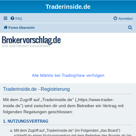
Traderinside.de
FAQ
Anmelden
S
Foren-Übersicht
u
c
h
e
Alle Märkte bei TradingView verfolgen
Traderinside.de - Registrierung
Mit dem Zugriff auf „Traderinside.de“ („https://www.trader-
inside.de“) wird zwischen dir und dem Betreiber ein Vertrag mit
folgenden Regelungen geschlossen:
1. NUTZUNGSVERTRAG
Mit dem Zugriff auf „Traderinside.de“ (im Folgenden „das Board“)
schließt du einen Nutzungsvertrag mit dem Betreiber des Boards ab (im