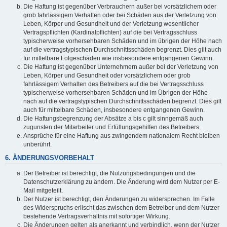
Die Haftung ist gegenüber Verbrauchern außer bei vorsätzlichem oder
grob fahrlässigem Verhalten oder bei Schäden aus der Verletzung von
Leben, Körper und Gesundheit und der Verletzung wesentlicher
Vertragspflichten (Kardinalpflichten) auf die bei Vertragsschluss
typischerweise vorhersehbaren Schäden und im übrigen der Höhe nach
auf die vertragstypischen Durchschnittsschäden begrenzt. Dies gilt auch
für mittelbare Folgeschäden wie insbesondere entgangenen Gewinn.
Die Haftung ist gegenüber Unternehmern außer bei der Verletzung von
Leben, Körper und Gesundheit oder vorsätzlichem oder grob
fahrlässigem Verhalten des Betreibers auf die bei Vertragsschluss
typischerweise vorhersehbaren Schäden und im Übrigen der Höhe
nach auf die vertragstypischen Durchschnittsschäden begrenzt. Dies gilt
auch für mittelbare Schäden, insbesondere entgangenen Gewinn.
Die Haftungsbegrenzung der Absätze a bis c gilt sinngemäß auch
zugunsten der Mitarbeiter und Erfüllungsgehilfen des Betreibers.
Ansprüche für eine Haftung aus zwingendem nationalem Recht bleiben
unberührt.
6. ÄNDERUNGSVORBEHALT
Der Betreiber ist berechtigt, die Nutzungsbedingungen und die
Datenschutzerklärung zu ändern. Die Änderung wird dem Nutzer per E-
Mail mitgeteilt.
Der Nutzer ist berechtigt, den Änderungen zu widersprechen. Im Falle
des Widerspruchs erlischt das zwischen dem Betreiber und dem Nutzer
bestehende Vertragsverhältnis mit sofortiger Wirkung.
Die Änderungen gelten als anerkannt und verbindlich, wenn der Nutzer