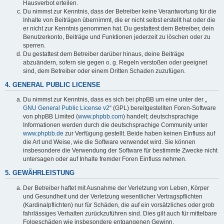
Hausverbot erteilen.
Du nimmst zur Kenntnis, dass der Betreiber keine Verantwortung für die
Inhalte von Beiträgen übernimmt, die er nicht selbst erstellt hat oder die
er nicht zur Kenntnis genommen hat. Du gestattest dem Betreiber, dein
Benutzerkonto, Beiträge und Funktionen jederzeit zu löschen oder zu
sperren.
Du gestattest dem Betreiber darüber hinaus, deine Beiträge
abzuändern, sofern sie gegen o. g. Regeln verstoßen oder geeignet
sind, dem Betreiber oder einem Dritten Schaden zuzufügen.
4. GENERAL PUBLIC LICENSE
Du nimmst zur Kenntnis, dass es sich bei phpBB um eine unter der „
GNU General Public License v2
“ (GPL) bereitgestellten Foren-Software
von phpBB Limited (
www.phpbb.com
) handelt; deutschsprachige
Informationen werden durch die deutschsprachige Community unter
www.phpbb.de
zur Verfügung gestellt. Beide haben keinen Einfluss auf
die Art und Weise, wie die Software verwendet wird. Sie können
insbesondere die Verwendung der Software für bestimmte Zwecke nicht
untersagen oder auf Inhalte fremder Foren Einfluss nehmen.
5. GEWÄHRLEISTUNG
Der Betreiber haftet mit Ausnahme der Verletzung von Leben, Körper
und Gesundheit und der Verletzung wesentlicher Vertragspflichten
(Kardinalpflichten) nur für Schäden, die auf ein vorsätzliches oder grob
fahrlässiges Verhalten zurückzuführen sind. Dies gilt auch für mittelbare
Folgeschäden wie insbesondere entgangenen Gewinn.