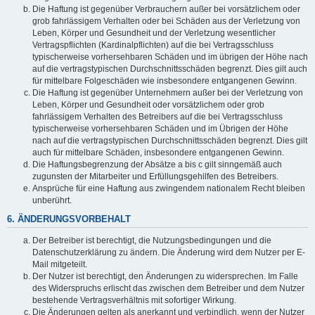
Die Haftung ist gegenüber Verbrauchern außer bei vorsätzlichem oder
grob fahrlässigem Verhalten oder bei Schäden aus der Verletzung von
Leben, Körper und Gesundheit und der Verletzung wesentlicher
Vertragspflichten (Kardinalpflichten) auf die bei Vertragsschluss
typischerweise vorhersehbaren Schäden und im übrigen der Höhe nach
auf die vertragstypischen Durchschnittsschäden begrenzt. Dies gilt auch
für mittelbare Folgeschäden wie insbesondere entgangenen Gewinn.
Die Haftung ist gegenüber Unternehmern außer bei der Verletzung von
Leben, Körper und Gesundheit oder vorsätzlichem oder grob
fahrlässigem Verhalten des Betreibers auf die bei Vertragsschluss
typischerweise vorhersehbaren Schäden und im Übrigen der Höhe
nach auf die vertragstypischen Durchschnittsschäden begrenzt. Dies gilt
auch für mittelbare Schäden, insbesondere entgangenen Gewinn.
Die Haftungsbegrenzung der Absätze a bis c gilt sinngemäß auch
zugunsten der Mitarbeiter und Erfüllungsgehilfen des Betreibers.
Ansprüche für eine Haftung aus zwingendem nationalem Recht bleiben
unberührt.
6. ÄNDERUNGSVORBEHALT
Der Betreiber ist berechtigt, die Nutzungsbedingungen und die
Datenschutzerklärung zu ändern. Die Änderung wird dem Nutzer per E-
Mail mitgeteilt.
Der Nutzer ist berechtigt, den Änderungen zu widersprechen. Im Falle
des Widerspruchs erlischt das zwischen dem Betreiber und dem Nutzer
bestehende Vertragsverhältnis mit sofortiger Wirkung.
Die Änderungen gelten als anerkannt und verbindlich, wenn der Nutzer