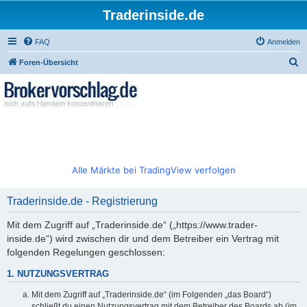
Traderinside.de
FAQ
Anmelden
S
Foren-Übersicht
u
c
h
e
Alle Märkte bei TradingView verfolgen
Traderinside.de - Registrierung
Mit dem Zugriff auf „Traderinside.de“ („https://www.trader-
inside.de“) wird zwischen dir und dem Betreiber ein Vertrag mit
folgenden Regelungen geschlossen:
1. NUTZUNGSVERTRAG
Mit dem Zugriff auf „Traderinside.de“ (im Folgenden „das Board“)
schließt du einen Nutzungsvertrag mit dem Betreiber des Boards ab (im