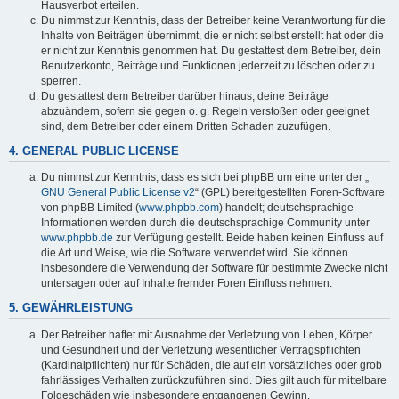
Hausverbot erteilen.
Du nimmst zur Kenntnis, dass der Betreiber keine Verantwortung für die
Inhalte von Beiträgen übernimmt, die er nicht selbst erstellt hat oder die
er nicht zur Kenntnis genommen hat. Du gestattest dem Betreiber, dein
Benutzerkonto, Beiträge und Funktionen jederzeit zu löschen oder zu
sperren.
Du gestattest dem Betreiber darüber hinaus, deine Beiträge
abzuändern, sofern sie gegen o. g. Regeln verstoßen oder geeignet
sind, dem Betreiber oder einem Dritten Schaden zuzufügen.
4. GENERAL PUBLIC LICENSE
Du nimmst zur Kenntnis, dass es sich bei phpBB um eine unter der „
GNU General Public License v2
“ (GPL) bereitgestellten Foren-Software
von phpBB Limited (
www.phpbb.com
) handelt; deutschsprachige
Informationen werden durch die deutschsprachige Community unter
www.phpbb.de
zur Verfügung gestellt. Beide haben keinen Einfluss auf
die Art und Weise, wie die Software verwendet wird. Sie können
insbesondere die Verwendung der Software für bestimmte Zwecke nicht
untersagen oder auf Inhalte fremder Foren Einfluss nehmen.
5. GEWÄHRLEISTUNG
Der Betreiber haftet mit Ausnahme der Verletzung von Leben, Körper
und Gesundheit und der Verletzung wesentlicher Vertragspflichten
(Kardinalpflichten) nur für Schäden, die auf ein vorsätzliches oder grob
fahrlässiges Verhalten zurückzuführen sind. Dies gilt auch für mittelbare
Folgeschäden wie insbesondere entgangenen Gewinn.