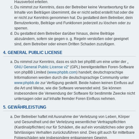
Hausverbot erteilen.
Du nimmst zur Kenntnis, dass der Betreiber keine Verantwortung für die
Inhalte von Beiträgen übernimmt, die er nicht selbst erstellt hat oder die
er nicht zur Kenntnis genommen hat. Du gestattest dem Betreiber, dein
Benutzerkonto, Beiträge und Funktionen jederzeit zu löschen oder zu
sperren.
Du gestattest dem Betreiber darüber hinaus, deine Beiträge
abzuändern, sofern sie gegen o. g. Regeln verstoßen oder geeignet
sind, dem Betreiber oder einem Dritten Schaden zuzufügen.
4. GENERAL PUBLIC LICENSE
Du nimmst zur Kenntnis, dass es sich bei phpBB um eine unter der „
GNU General Public License v2
“ (GPL) bereitgestellten Foren-Software
von phpBB Limited (
www.phpbb.com
) handelt; deutschsprachige
Informationen werden durch die deutschsprachige Community unter
www.phpbb.de
zur Verfügung gestellt. Beide haben keinen Einfluss auf
die Art und Weise, wie die Software verwendet wird. Sie können
insbesondere die Verwendung der Software für bestimmte Zwecke nicht
untersagen oder auf Inhalte fremder Foren Einfluss nehmen.
5. GEWÄHRLEISTUNG
Der Betreiber haftet mit Ausnahme der Verletzung von Leben, Körper
und Gesundheit und der Verletzung wesentlicher Vertragspflichten
(Kardinalpflichten) nur für Schäden, die auf ein vorsätzliches oder grob
fahrlässiges Verhalten zurückzuführen sind. Dies gilt auch für mittelbare
Folgeschäden wie insbesondere entgangenen Gewinn.