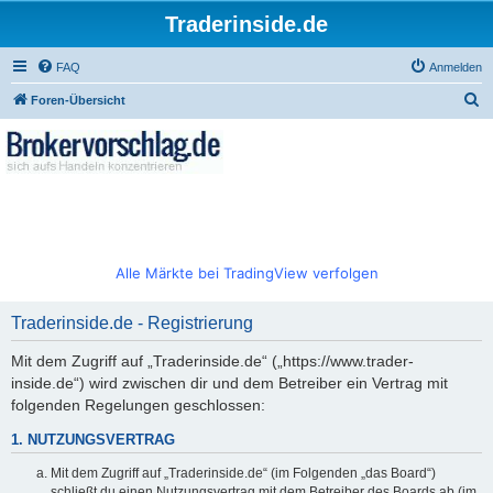
Traderinside.de
FAQ
Anmelden
S
Foren-Übersicht
u
c
h
e
Alle Märkte bei TradingView verfolgen
Traderinside.de - Registrierung
Mit dem Zugriff auf „Traderinside.de“ („https://www.trader-
inside.de“) wird zwischen dir und dem Betreiber ein Vertrag mit
folgenden Regelungen geschlossen:
1. NUTZUNGSVERTRAG
Mit dem Zugriff auf „Traderinside.de“ (im Folgenden „das Board“)
schließt du einen Nutzungsvertrag mit dem Betreiber des Boards ab (im