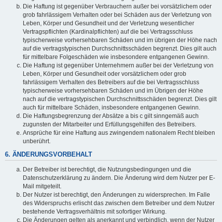
Die Haftung ist gegenüber Verbrauchern außer bei vorsätzlichem oder
grob fahrlässigem Verhalten oder bei Schäden aus der Verletzung von
Leben, Körper und Gesundheit und der Verletzung wesentlicher
Vertragspflichten (Kardinalpflichten) auf die bei Vertragsschluss
typischerweise vorhersehbaren Schäden und im übrigen der Höhe nach
auf die vertragstypischen Durchschnittsschäden begrenzt. Dies gilt auch
für mittelbare Folgeschäden wie insbesondere entgangenen Gewinn.
Die Haftung ist gegenüber Unternehmern außer bei der Verletzung von
Leben, Körper und Gesundheit oder vorsätzlichem oder grob
fahrlässigem Verhalten des Betreibers auf die bei Vertragsschluss
typischerweise vorhersehbaren Schäden und im Übrigen der Höhe
nach auf die vertragstypischen Durchschnittsschäden begrenzt. Dies gilt
auch für mittelbare Schäden, insbesondere entgangenen Gewinn.
Die Haftungsbegrenzung der Absätze a bis c gilt sinngemäß auch
zugunsten der Mitarbeiter und Erfüllungsgehilfen des Betreibers.
Ansprüche für eine Haftung aus zwingendem nationalem Recht bleiben
unberührt.
6. ÄNDERUNGSVORBEHALT
Der Betreiber ist berechtigt, die Nutzungsbedingungen und die
Datenschutzerklärung zu ändern. Die Änderung wird dem Nutzer per E-
Mail mitgeteilt.
Der Nutzer ist berechtigt, den Änderungen zu widersprechen. Im Falle
des Widerspruchs erlischt das zwischen dem Betreiber und dem Nutzer
bestehende Vertragsverhältnis mit sofortiger Wirkung.
Die Änderungen gelten als anerkannt und verbindlich, wenn der Nutzer