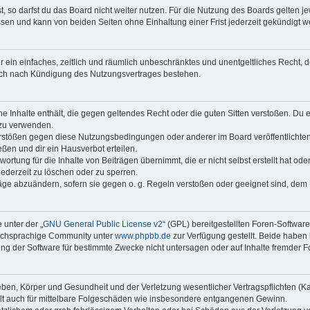
 so darfst du das Board nicht weiter nutzen. Für die Nutzung des Boards gelten jew
sen und kann von beiden Seiten ohne Einhaltung einer Frist jederzeit gekündigt w
ber ein einfaches, zeitlich und räumlich unbeschränktes und unentgeltliches Recht
auch nach Kündigung des Nutzungsvertrages bestehen.
ine Inhalte enthält, die gegen geltendes Recht oder die guten Sitten verstoßen. Du 
 zu verwenden.
erstößen gegen diese Nutzungsbedingungen oder anderer im Board veröffentlichte
ßen und dir ein Hausverbot erteilen.
ortung für die Inhalte von Beiträgen übernimmt, die er nicht selbst erstellt hat od
jederzeit zu löschen oder zu sperren.
räge abzuändern, sofern sie gegen o. g. Regeln verstoßen oder geeignet sind, dem
 unter der „
GNU General Public License v2
“ (GPL) bereitgestellten Foren-Softwar
tschsprachige Community unter
www.phpbb.de
zur Verfügung gestellt. Beide haben 
g der Software für bestimmte Zwecke nicht untersagen oder auf Inhalte fremder F
ben, Körper und Gesundheit und der Verletzung wesentlicher Vertragspflichten (Kard
gilt auch für mittelbare Folgeschäden wie insbesondere entgangenen Gewinn.