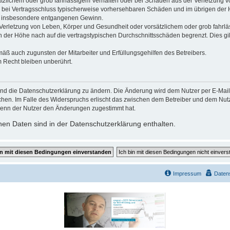
ätzlichem oder grob fahrlässigem Verhalten oder bei Schäden aus der Verletzung 
 die bei Vertragsschluss typischerweise vorhersehbaren Schäden und im übrigen de
wie insbesondere entgangenen Gewinn.
erletzung von Leben, Körper und Gesundheit oder vorsätzlichem oder grob fahrläs
der Höhe nach auf die vertragstypischen Durchschnittsschäden begrenzt. Dies gi
mäß auch zugunsten der Mitarbeiter und Erfüllungsgehilfen des Betreibers.
 Recht bleiben unberührt.
und die Datenschutzerklärung zu ändern. Die Änderung wird dem Nutzer per E-Mail m
chen. Im Falle des Widerspruchs erlischt das zwischen dem Betreiber und dem Nutze
wenn der Nutzer den Änderungen zugestimmt hat.
en Daten sind in der Datenschutzerklärung enthalten.
Impressum
Daten