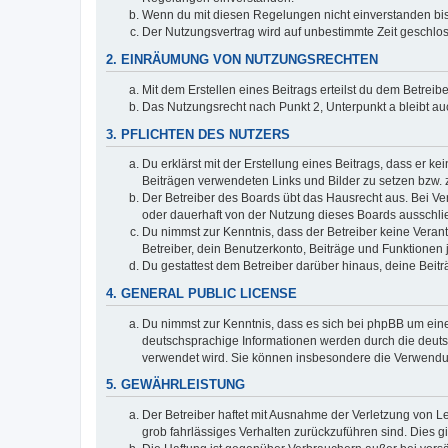
Wenn du mit diesen Regelungen nicht einverstanden bist,
Der Nutzungsvertrag wird auf unbestimmte Zeit geschlos
2. EINRÄUMUNG VON NUTZUNGSRECHTEN
Mit dem Erstellen eines Beitrags erteilst du dem Betrei
Das Nutzungsrecht nach Punkt 2, Unterpunkt a bleibt 
3. PFLICHTEN DES NUTZERS
Du erklärst mit der Erstellung eines Beitrags, dass er ke
Beiträgen verwendeten Links und Bilder zu setzen bzw.
Der Betreiber des Boards übt das Hausrecht aus. Bei V
oder dauerhaft von der Nutzung dieses Boards ausschlie
Du nimmst zur Kenntnis, dass der Betreiber keine Verantw
Betreiber, dein Benutzerkonto, Beiträge und Funktionen 
Du gestattest dem Betreiber darüber hinaus, deine Beit
4. GENERAL PUBLIC LICENSE
Du nimmst zur Kenntnis, dass es sich bei phpBB um eine
deutschsprachige Informationen werden durch die deu
verwendet wird. Sie können insbesondere die Verwendun
5. GEWÄHRLEISTUNG
Der Betreiber haftet mit Ausnahme der Verletzung von Le
grob fahrlässiges Verhalten zurückzuführen sind. Dies 