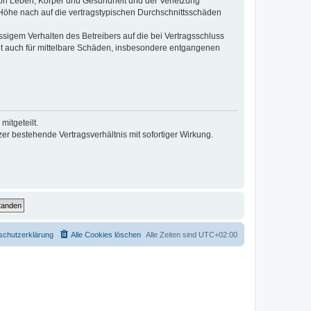
von Leben, Körper und Gesundheit und der Verletzung
r Höhe nach auf die vertragstypischen Durchschnittsschäden
sigem Verhalten des Betreibers auf die bei Vertragsschluss
lt auch für mittelbare Schäden, insbesondere entgangenen
itgeteilt.
r bestehende Vertragsverhältnis mit sofortiger Wirkung.
schutzerklärung
Alle Cookies löschen
Alle Zeiten sind
UTC+02:00