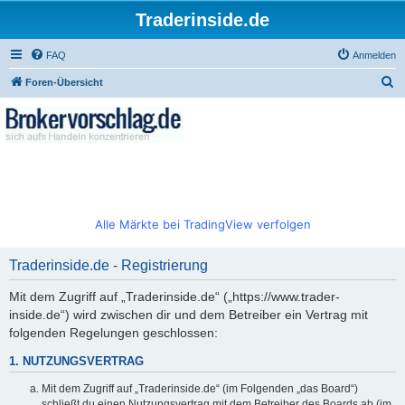
Traderinside.de
FAQ
Anmelden
S
Foren-Übersicht
u
c
h
e
Alle Märkte bei TradingView verfolgen
Traderinside.de - Registrierung
Mit dem Zugriff auf „Traderinside.de“ („https://www.trader-
inside.de“) wird zwischen dir und dem Betreiber ein Vertrag mit
folgenden Regelungen geschlossen:
1. NUTZUNGSVERTRAG
Mit dem Zugriff auf „Traderinside.de“ (im Folgenden „das Board“)
schließt du einen Nutzungsvertrag mit dem Betreiber des Boards ab (im