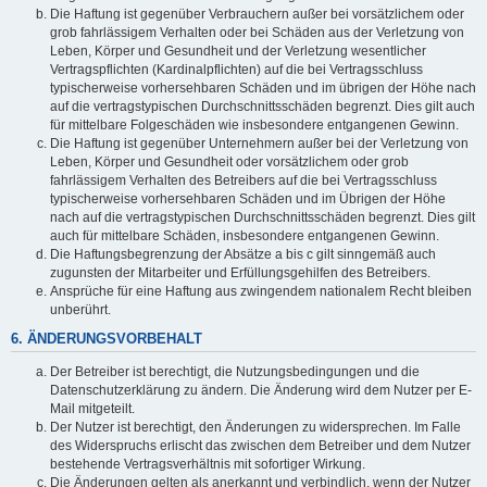
Die Haftung ist gegenüber Verbrauchern außer bei vorsätzlichem oder
grob fahrlässigem Verhalten oder bei Schäden aus der Verletzung von
Leben, Körper und Gesundheit und der Verletzung wesentlicher
Vertragspflichten (Kardinalpflichten) auf die bei Vertragsschluss
typischerweise vorhersehbaren Schäden und im übrigen der Höhe nach
auf die vertragstypischen Durchschnittsschäden begrenzt. Dies gilt auch
für mittelbare Folgeschäden wie insbesondere entgangenen Gewinn.
Die Haftung ist gegenüber Unternehmern außer bei der Verletzung von
Leben, Körper und Gesundheit oder vorsätzlichem oder grob
fahrlässigem Verhalten des Betreibers auf die bei Vertragsschluss
typischerweise vorhersehbaren Schäden und im Übrigen der Höhe
nach auf die vertragstypischen Durchschnittsschäden begrenzt. Dies gilt
auch für mittelbare Schäden, insbesondere entgangenen Gewinn.
Die Haftungsbegrenzung der Absätze a bis c gilt sinngemäß auch
zugunsten der Mitarbeiter und Erfüllungsgehilfen des Betreibers.
Ansprüche für eine Haftung aus zwingendem nationalem Recht bleiben
unberührt.
6. ÄNDERUNGSVORBEHALT
Der Betreiber ist berechtigt, die Nutzungsbedingungen und die
Datenschutzerklärung zu ändern. Die Änderung wird dem Nutzer per E-
Mail mitgeteilt.
Der Nutzer ist berechtigt, den Änderungen zu widersprechen. Im Falle
des Widerspruchs erlischt das zwischen dem Betreiber und dem Nutzer
bestehende Vertragsverhältnis mit sofortiger Wirkung.
Die Änderungen gelten als anerkannt und verbindlich, wenn der Nutzer