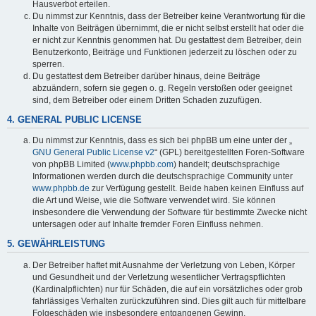
Hausverbot erteilen.
Du nimmst zur Kenntnis, dass der Betreiber keine Verantwortung für die
Inhalte von Beiträgen übernimmt, die er nicht selbst erstellt hat oder die
er nicht zur Kenntnis genommen hat. Du gestattest dem Betreiber, dein
Benutzerkonto, Beiträge und Funktionen jederzeit zu löschen oder zu
sperren.
Du gestattest dem Betreiber darüber hinaus, deine Beiträge
abzuändern, sofern sie gegen o. g. Regeln verstoßen oder geeignet
sind, dem Betreiber oder einem Dritten Schaden zuzufügen.
4. GENERAL PUBLIC LICENSE
Du nimmst zur Kenntnis, dass es sich bei phpBB um eine unter der „
GNU General Public License v2
“ (GPL) bereitgestellten Foren-Software
von phpBB Limited (
www.phpbb.com
) handelt; deutschsprachige
Informationen werden durch die deutschsprachige Community unter
www.phpbb.de
zur Verfügung gestellt. Beide haben keinen Einfluss auf
die Art und Weise, wie die Software verwendet wird. Sie können
insbesondere die Verwendung der Software für bestimmte Zwecke nicht
untersagen oder auf Inhalte fremder Foren Einfluss nehmen.
5. GEWÄHRLEISTUNG
Der Betreiber haftet mit Ausnahme der Verletzung von Leben, Körper
und Gesundheit und der Verletzung wesentlicher Vertragspflichten
(Kardinalpflichten) nur für Schäden, die auf ein vorsätzliches oder grob
fahrlässiges Verhalten zurückzuführen sind. Dies gilt auch für mittelbare
Folgeschäden wie insbesondere entgangenen Gewinn.