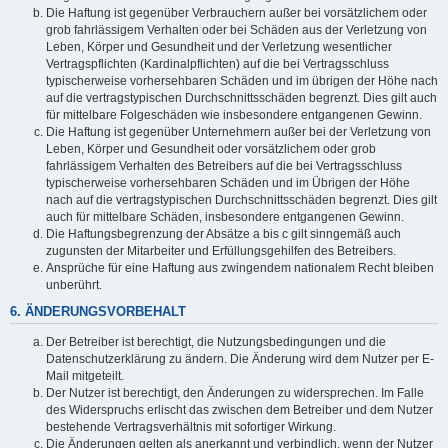
Die Haftung ist gegenüber Verbrauchern außer bei vorsätzlichem oder
grob fahrlässigem Verhalten oder bei Schäden aus der Verletzung von
Leben, Körper und Gesundheit und der Verletzung wesentlicher
Vertragspflichten (Kardinalpflichten) auf die bei Vertragsschluss
typischerweise vorhersehbaren Schäden und im übrigen der Höhe nach
auf die vertragstypischen Durchschnittsschäden begrenzt. Dies gilt auch
für mittelbare Folgeschäden wie insbesondere entgangenen Gewinn.
Die Haftung ist gegenüber Unternehmern außer bei der Verletzung von
Leben, Körper und Gesundheit oder vorsätzlichem oder grob
fahrlässigem Verhalten des Betreibers auf die bei Vertragsschluss
typischerweise vorhersehbaren Schäden und im Übrigen der Höhe
nach auf die vertragstypischen Durchschnittsschäden begrenzt. Dies gilt
auch für mittelbare Schäden, insbesondere entgangenen Gewinn.
Die Haftungsbegrenzung der Absätze a bis c gilt sinngemäß auch
zugunsten der Mitarbeiter und Erfüllungsgehilfen des Betreibers.
Ansprüche für eine Haftung aus zwingendem nationalem Recht bleiben
unberührt.
6. ÄNDERUNGSVORBEHALT
Der Betreiber ist berechtigt, die Nutzungsbedingungen und die
Datenschutzerklärung zu ändern. Die Änderung wird dem Nutzer per E-
Mail mitgeteilt.
Der Nutzer ist berechtigt, den Änderungen zu widersprechen. Im Falle
des Widerspruchs erlischt das zwischen dem Betreiber und dem Nutzer
bestehende Vertragsverhältnis mit sofortiger Wirkung.
Die Änderungen gelten als anerkannt und verbindlich, wenn der Nutzer