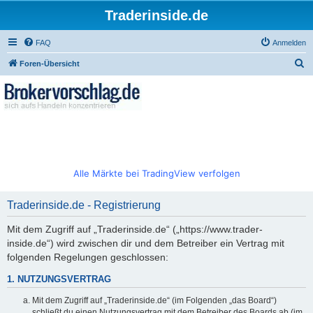
Traderinside.de
FAQ
Anmelden
S
Foren-Übersicht
u
c
h
e
Alle Märkte bei TradingView verfolgen
Traderinside.de - Registrierung
Mit dem Zugriff auf „Traderinside.de“ („https://www.trader-
inside.de“) wird zwischen dir und dem Betreiber ein Vertrag mit
folgenden Regelungen geschlossen:
1. NUTZUNGSVERTRAG
Mit dem Zugriff auf „Traderinside.de“ (im Folgenden „das Board“)
schließt du einen Nutzungsvertrag mit dem Betreiber des Boards ab (im