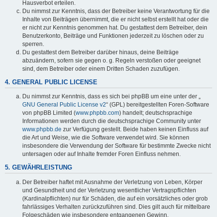
Hausverbot erteilen.
Du nimmst zur Kenntnis, dass der Betreiber keine Verantwortung für die
Inhalte von Beiträgen übernimmt, die er nicht selbst erstellt hat oder die
er nicht zur Kenntnis genommen hat. Du gestattest dem Betreiber, dein
Benutzerkonto, Beiträge und Funktionen jederzeit zu löschen oder zu
sperren.
Du gestattest dem Betreiber darüber hinaus, deine Beiträge
abzuändern, sofern sie gegen o. g. Regeln verstoßen oder geeignet
sind, dem Betreiber oder einem Dritten Schaden zuzufügen.
4. GENERAL PUBLIC LICENSE
Du nimmst zur Kenntnis, dass es sich bei phpBB um eine unter der „
GNU General Public License v2
“ (GPL) bereitgestellten Foren-Software
von phpBB Limited (
www.phpbb.com
) handelt; deutschsprachige
Informationen werden durch die deutschsprachige Community unter
www.phpbb.de
zur Verfügung gestellt. Beide haben keinen Einfluss auf
die Art und Weise, wie die Software verwendet wird. Sie können
insbesondere die Verwendung der Software für bestimmte Zwecke nicht
untersagen oder auf Inhalte fremder Foren Einfluss nehmen.
5. GEWÄHRLEISTUNG
Der Betreiber haftet mit Ausnahme der Verletzung von Leben, Körper
und Gesundheit und der Verletzung wesentlicher Vertragspflichten
(Kardinalpflichten) nur für Schäden, die auf ein vorsätzliches oder grob
fahrlässiges Verhalten zurückzuführen sind. Dies gilt auch für mittelbare
Folgeschäden wie insbesondere entgangenen Gewinn.