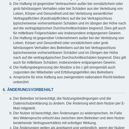
Die Haftung ist gegenüber Verbrauchern außer bei vorsätzlichem oder
grob fahrlässigem Verhalten oder bei Schäden aus der Verletzung von
Leben, Körper und Gesundheit und der Verletzung wesentlicher
Vertragspflichten (Kardinalpflichten) auf die bei Vertragsschluss
typischerweise vorhersehbaren Schäden und im übrigen der Höhe nach
auf die vertragstypischen Durchschnittsschäden begrenzt. Dies gilt auch
für mittelbare Folgeschäden wie insbesondere entgangenen Gewinn.
Die Haftung ist gegenüber Unternehmern außer bei der Verletzung von
Leben, Körper und Gesundheit oder vorsätzlichem oder grob
fahrlässigem Verhalten des Betreibers auf die bei Vertragsschluss
typischerweise vorhersehbaren Schäden und im Übrigen der Höhe
nach auf die vertragstypischen Durchschnittsschäden begrenzt. Dies gilt
auch für mittelbare Schäden, insbesondere entgangenen Gewinn.
Die Haftungsbegrenzung der Absätze a bis c gilt sinngemäß auch
zugunsten der Mitarbeiter und Erfüllungsgehilfen des Betreibers.
Ansprüche für eine Haftung aus zwingendem nationalem Recht bleiben
unberührt.
6. ÄNDERUNGSVORBEHALT
Der Betreiber ist berechtigt, die Nutzungsbedingungen und die
Datenschutzerklärung zu ändern. Die Änderung wird dem Nutzer per E-
Mail mitgeteilt.
Der Nutzer ist berechtigt, den Änderungen zu widersprechen. Im Falle
des Widerspruchs erlischt das zwischen dem Betreiber und dem Nutzer
bestehende Vertragsverhältnis mit sofortiger Wirkung.
Die Änderungen gelten als anerkannt und verbindlich, wenn der Nutzer