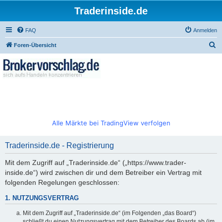
Traderinside.de
FAQ
Anmelden
S
Foren-Übersicht
u
c
h
e
Alle Märkte bei TradingView verfolgen
Traderinside.de - Registrierung
Mit dem Zugriff auf „Traderinside.de“ („https://www.trader-
inside.de“) wird zwischen dir und dem Betreiber ein Vertrag mit
folgenden Regelungen geschlossen:
1. NUTZUNGSVERTRAG
Mit dem Zugriff auf „Traderinside.de“ (im Folgenden „das Board“)
schließt du einen Nutzungsvertrag mit dem Betreiber des Boards ab (im