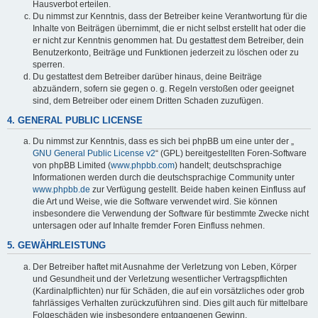
Hausverbot erteilen.
Du nimmst zur Kenntnis, dass der Betreiber keine Verantwortung für die
Inhalte von Beiträgen übernimmt, die er nicht selbst erstellt hat oder die
er nicht zur Kenntnis genommen hat. Du gestattest dem Betreiber, dein
Benutzerkonto, Beiträge und Funktionen jederzeit zu löschen oder zu
sperren.
Du gestattest dem Betreiber darüber hinaus, deine Beiträge
abzuändern, sofern sie gegen o. g. Regeln verstoßen oder geeignet
sind, dem Betreiber oder einem Dritten Schaden zuzufügen.
4. GENERAL PUBLIC LICENSE
Du nimmst zur Kenntnis, dass es sich bei phpBB um eine unter der „
GNU General Public License v2
“ (GPL) bereitgestellten Foren-Software
von phpBB Limited (
www.phpbb.com
) handelt; deutschsprachige
Informationen werden durch die deutschsprachige Community unter
www.phpbb.de
zur Verfügung gestellt. Beide haben keinen Einfluss auf
die Art und Weise, wie die Software verwendet wird. Sie können
insbesondere die Verwendung der Software für bestimmte Zwecke nicht
untersagen oder auf Inhalte fremder Foren Einfluss nehmen.
5. GEWÄHRLEISTUNG
Der Betreiber haftet mit Ausnahme der Verletzung von Leben, Körper
und Gesundheit und der Verletzung wesentlicher Vertragspflichten
(Kardinalpflichten) nur für Schäden, die auf ein vorsätzliches oder grob
fahrlässiges Verhalten zurückzuführen sind. Dies gilt auch für mittelbare
Folgeschäden wie insbesondere entgangenen Gewinn.