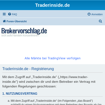
Traderinside.de
FAQ
Anmelden
S
Foren-Übersicht
u
c
h
e
Alle Märkte bei TradingView verfolgen
Traderinside.de - Registrierung
Mit dem Zugriff auf „Traderinside.de“ („https://www.trader-
inside.de“) wird zwischen dir und dem Betreiber ein Vertrag mit
folgenden Regelungen geschlossen:
1. NUTZUNGSVERTRAG
Mit dem Zugriff auf „Traderinside.de“ (im Folgenden „das Board“)
schließt du einen Nutzungsvertrag mit dem Betreiber des Boards ab (im