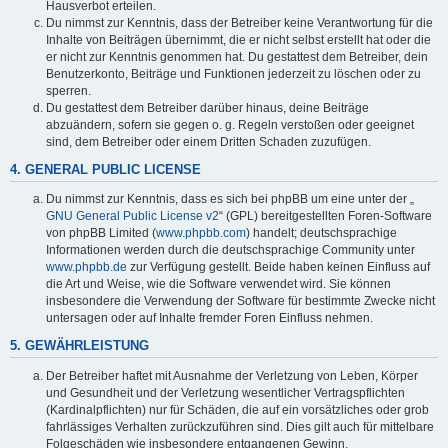
Hausverbot erteilen.
Du nimmst zur Kenntnis, dass der Betreiber keine Verantwortung für die
Inhalte von Beiträgen übernimmt, die er nicht selbst erstellt hat oder die
er nicht zur Kenntnis genommen hat. Du gestattest dem Betreiber, dein
Benutzerkonto, Beiträge und Funktionen jederzeit zu löschen oder zu
sperren.
Du gestattest dem Betreiber darüber hinaus, deine Beiträge
abzuändern, sofern sie gegen o. g. Regeln verstoßen oder geeignet
sind, dem Betreiber oder einem Dritten Schaden zuzufügen.
4. GENERAL PUBLIC LICENSE
Du nimmst zur Kenntnis, dass es sich bei phpBB um eine unter der „
GNU General Public License v2
“ (GPL) bereitgestellten Foren-Software
von phpBB Limited (
www.phpbb.com
) handelt; deutschsprachige
Informationen werden durch die deutschsprachige Community unter
www.phpbb.de
zur Verfügung gestellt. Beide haben keinen Einfluss auf
die Art und Weise, wie die Software verwendet wird. Sie können
insbesondere die Verwendung der Software für bestimmte Zwecke nicht
untersagen oder auf Inhalte fremder Foren Einfluss nehmen.
5. GEWÄHRLEISTUNG
Der Betreiber haftet mit Ausnahme der Verletzung von Leben, Körper
und Gesundheit und der Verletzung wesentlicher Vertragspflichten
(Kardinalpflichten) nur für Schäden, die auf ein vorsätzliches oder grob
fahrlässiges Verhalten zurückzuführen sind. Dies gilt auch für mittelbare
Folgeschäden wie insbesondere entgangenen Gewinn.