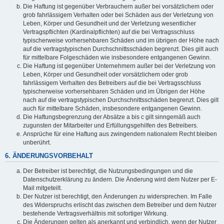
Die Haftung ist gegenüber Verbrauchern außer bei vorsätzlichem oder
grob fahrlässigem Verhalten oder bei Schäden aus der Verletzung von
Leben, Körper und Gesundheit und der Verletzung wesentlicher
Vertragspflichten (Kardinalpflichten) auf die bei Vertragsschluss
typischerweise vorhersehbaren Schäden und im übrigen der Höhe nach
auf die vertragstypischen Durchschnittsschäden begrenzt. Dies gilt auch
für mittelbare Folgeschäden wie insbesondere entgangenen Gewinn.
Die Haftung ist gegenüber Unternehmern außer bei der Verletzung von
Leben, Körper und Gesundheit oder vorsätzlichem oder grob
fahrlässigem Verhalten des Betreibers auf die bei Vertragsschluss
typischerweise vorhersehbaren Schäden und im Übrigen der Höhe
nach auf die vertragstypischen Durchschnittsschäden begrenzt. Dies gilt
auch für mittelbare Schäden, insbesondere entgangenen Gewinn.
Die Haftungsbegrenzung der Absätze a bis c gilt sinngemäß auch
zugunsten der Mitarbeiter und Erfüllungsgehilfen des Betreibers.
Ansprüche für eine Haftung aus zwingendem nationalem Recht bleiben
unberührt.
6. ÄNDERUNGSVORBEHALT
Der Betreiber ist berechtigt, die Nutzungsbedingungen und die
Datenschutzerklärung zu ändern. Die Änderung wird dem Nutzer per E-
Mail mitgeteilt.
Der Nutzer ist berechtigt, den Änderungen zu widersprechen. Im Falle
des Widerspruchs erlischt das zwischen dem Betreiber und dem Nutzer
bestehende Vertragsverhältnis mit sofortiger Wirkung.
Die Änderungen gelten als anerkannt und verbindlich, wenn der Nutzer