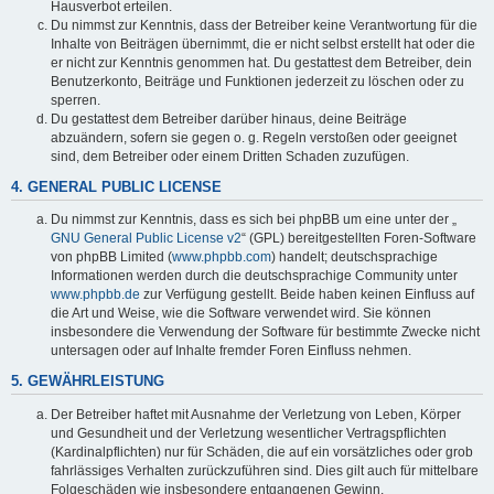
Hausverbot erteilen.
Du nimmst zur Kenntnis, dass der Betreiber keine Verantwortung für die
Inhalte von Beiträgen übernimmt, die er nicht selbst erstellt hat oder die
er nicht zur Kenntnis genommen hat. Du gestattest dem Betreiber, dein
Benutzerkonto, Beiträge und Funktionen jederzeit zu löschen oder zu
sperren.
Du gestattest dem Betreiber darüber hinaus, deine Beiträge
abzuändern, sofern sie gegen o. g. Regeln verstoßen oder geeignet
sind, dem Betreiber oder einem Dritten Schaden zuzufügen.
4. GENERAL PUBLIC LICENSE
Du nimmst zur Kenntnis, dass es sich bei phpBB um eine unter der „
GNU General Public License v2
“ (GPL) bereitgestellten Foren-Software
von phpBB Limited (
www.phpbb.com
) handelt; deutschsprachige
Informationen werden durch die deutschsprachige Community unter
www.phpbb.de
zur Verfügung gestellt. Beide haben keinen Einfluss auf
die Art und Weise, wie die Software verwendet wird. Sie können
insbesondere die Verwendung der Software für bestimmte Zwecke nicht
untersagen oder auf Inhalte fremder Foren Einfluss nehmen.
5. GEWÄHRLEISTUNG
Der Betreiber haftet mit Ausnahme der Verletzung von Leben, Körper
und Gesundheit und der Verletzung wesentlicher Vertragspflichten
(Kardinalpflichten) nur für Schäden, die auf ein vorsätzliches oder grob
fahrlässiges Verhalten zurückzuführen sind. Dies gilt auch für mittelbare
Folgeschäden wie insbesondere entgangenen Gewinn.