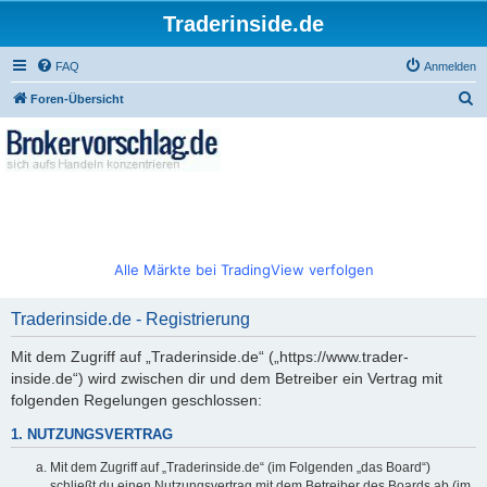
Traderinside.de
FAQ
Anmelden
S
Foren-Übersicht
u
c
h
e
Alle Märkte bei TradingView verfolgen
Traderinside.de - Registrierung
Mit dem Zugriff auf „Traderinside.de“ („https://www.trader-
inside.de“) wird zwischen dir und dem Betreiber ein Vertrag mit
folgenden Regelungen geschlossen:
1. NUTZUNGSVERTRAG
Mit dem Zugriff auf „Traderinside.de“ (im Folgenden „das Board“)
schließt du einen Nutzungsvertrag mit dem Betreiber des Boards ab (im