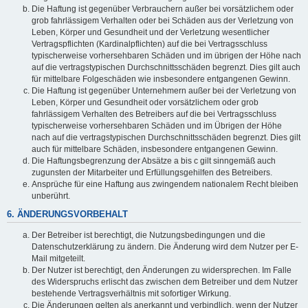
Die Haftung ist gegenüber Verbrauchern außer bei vorsätzlichem oder
grob fahrlässigem Verhalten oder bei Schäden aus der Verletzung von
Leben, Körper und Gesundheit und der Verletzung wesentlicher
Vertragspflichten (Kardinalpflichten) auf die bei Vertragsschluss
typischerweise vorhersehbaren Schäden und im übrigen der Höhe nach
auf die vertragstypischen Durchschnittsschäden begrenzt. Dies gilt auch
für mittelbare Folgeschäden wie insbesondere entgangenen Gewinn.
Die Haftung ist gegenüber Unternehmern außer bei der Verletzung von
Leben, Körper und Gesundheit oder vorsätzlichem oder grob
fahrlässigem Verhalten des Betreibers auf die bei Vertragsschluss
typischerweise vorhersehbaren Schäden und im Übrigen der Höhe
nach auf die vertragstypischen Durchschnittsschäden begrenzt. Dies gilt
auch für mittelbare Schäden, insbesondere entgangenen Gewinn.
Die Haftungsbegrenzung der Absätze a bis c gilt sinngemäß auch
zugunsten der Mitarbeiter und Erfüllungsgehilfen des Betreibers.
Ansprüche für eine Haftung aus zwingendem nationalem Recht bleiben
unberührt.
6. ÄNDERUNGSVORBEHALT
Der Betreiber ist berechtigt, die Nutzungsbedingungen und die
Datenschutzerklärung zu ändern. Die Änderung wird dem Nutzer per E-
Mail mitgeteilt.
Der Nutzer ist berechtigt, den Änderungen zu widersprechen. Im Falle
des Widerspruchs erlischt das zwischen dem Betreiber und dem Nutzer
bestehende Vertragsverhältnis mit sofortiger Wirkung.
Die Änderungen gelten als anerkannt und verbindlich, wenn der Nutzer