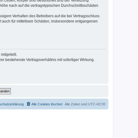
von Leben, Körper und Gesundheit und der Verletzung
r Höhe nach auf die vertragstypischen Durchschnittsschäden
sigem Verhalten des Betreibers auf die bei Vertragsschluss
lt auch für mittelbare Schäden, insbesondere entgangenen
itgeteilt.
r bestehende Vertragsverhältnis mit sofortiger Wirkung.
schutzerklärung
Alle Cookies löschen
Alle Zeiten sind
UTC+02:00