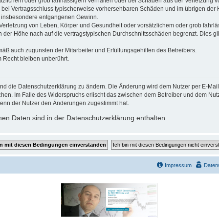
ätzlichem oder grob fahrlässigem Verhalten oder bei Schäden aus der Verletzung 
 die bei Vertragsschluss typischerweise vorhersehbaren Schäden und im übrigen de
wie insbesondere entgangenen Gewinn.
erletzung von Leben, Körper und Gesundheit oder vorsätzlichem oder grob fahrläs
der Höhe nach auf die vertragstypischen Durchschnittsschäden begrenzt. Dies gi
mäß auch zugunsten der Mitarbeiter und Erfüllungsgehilfen des Betreibers.
 Recht bleiben unberührt.
und die Datenschutzerklärung zu ändern. Die Änderung wird dem Nutzer per E-Mail m
chen. Im Falle des Widerspruchs erlischt das zwischen dem Betreiber und dem Nutze
wenn der Nutzer den Änderungen zugestimmt hat.
en Daten sind in der Datenschutzerklärung enthalten.
Impressum
Daten