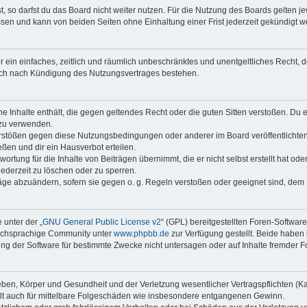
 so darfst du das Board nicht weiter nutzen. Für die Nutzung des Boards gelten jew
sen und kann von beiden Seiten ohne Einhaltung einer Frist jederzeit gekündigt w
ber ein einfaches, zeitlich und räumlich unbeschränktes und unentgeltliches Recht
auch nach Kündigung des Nutzungsvertrages bestehen.
ine Inhalte enthält, die gegen geltendes Recht oder die guten Sitten verstoßen. Du 
 zu verwenden.
erstößen gegen diese Nutzungsbedingungen oder anderer im Board veröffentlichte
ßen und dir ein Hausverbot erteilen.
ortung für die Inhalte von Beiträgen übernimmt, die er nicht selbst erstellt hat od
jederzeit zu löschen oder zu sperren.
räge abzuändern, sofern sie gegen o. g. Regeln verstoßen oder geeignet sind, dem
 unter der „
GNU General Public License v2
“ (GPL) bereitgestellten Foren-Softwar
tschsprachige Community unter
www.phpbb.de
zur Verfügung gestellt. Beide haben 
g der Software für bestimmte Zwecke nicht untersagen oder auf Inhalte fremder F
ben, Körper und Gesundheit und der Verletzung wesentlicher Vertragspflichten (Kard
gilt auch für mittelbare Folgeschäden wie insbesondere entgangenen Gewinn.