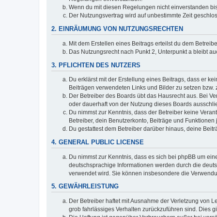
Wenn du mit diesen Regelungen nicht einverstanden bist,
Der Nutzungsvertrag wird auf unbestimmte Zeit geschlos
2. EINRÄUMUNG VON NUTZUNGSRECHTEN
Mit dem Erstellen eines Beitrags erteilst du dem Betrei
Das Nutzungsrecht nach Punkt 2, Unterpunkt a bleibt 
3. PFLICHTEN DES NUTZERS
Du erklärst mit der Erstellung eines Beitrags, dass er ke
Beiträgen verwendeten Links und Bilder zu setzen bzw.
Der Betreiber des Boards übt das Hausrecht aus. Bei V
oder dauerhaft von der Nutzung dieses Boards ausschlie
Du nimmst zur Kenntnis, dass der Betreiber keine Verantw
Betreiber, dein Benutzerkonto, Beiträge und Funktionen 
Du gestattest dem Betreiber darüber hinaus, deine Beit
4. GENERAL PUBLIC LICENSE
Du nimmst zur Kenntnis, dass es sich bei phpBB um eine
deutschsprachige Informationen werden durch die deu
verwendet wird. Sie können insbesondere die Verwendun
5. GEWÄHRLEISTUNG
Der Betreiber haftet mit Ausnahme der Verletzung von Le
grob fahrlässiges Verhalten zurückzuführen sind. Dies 