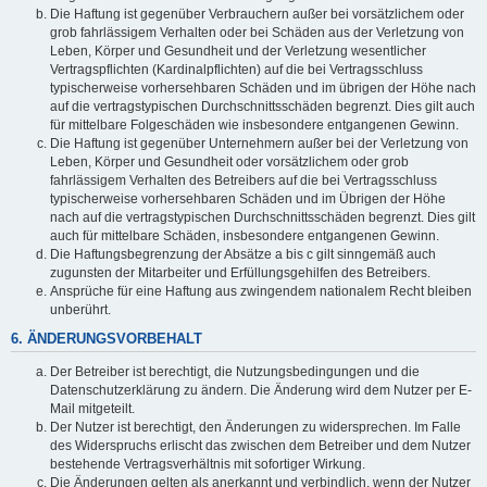
Die Haftung ist gegenüber Verbrauchern außer bei vorsätzlichem oder
grob fahrlässigem Verhalten oder bei Schäden aus der Verletzung von
Leben, Körper und Gesundheit und der Verletzung wesentlicher
Vertragspflichten (Kardinalpflichten) auf die bei Vertragsschluss
typischerweise vorhersehbaren Schäden und im übrigen der Höhe nach
auf die vertragstypischen Durchschnittsschäden begrenzt. Dies gilt auch
für mittelbare Folgeschäden wie insbesondere entgangenen Gewinn.
Die Haftung ist gegenüber Unternehmern außer bei der Verletzung von
Leben, Körper und Gesundheit oder vorsätzlichem oder grob
fahrlässigem Verhalten des Betreibers auf die bei Vertragsschluss
typischerweise vorhersehbaren Schäden und im Übrigen der Höhe
nach auf die vertragstypischen Durchschnittsschäden begrenzt. Dies gilt
auch für mittelbare Schäden, insbesondere entgangenen Gewinn.
Die Haftungsbegrenzung der Absätze a bis c gilt sinngemäß auch
zugunsten der Mitarbeiter und Erfüllungsgehilfen des Betreibers.
Ansprüche für eine Haftung aus zwingendem nationalem Recht bleiben
unberührt.
6. ÄNDERUNGSVORBEHALT
Der Betreiber ist berechtigt, die Nutzungsbedingungen und die
Datenschutzerklärung zu ändern. Die Änderung wird dem Nutzer per E-
Mail mitgeteilt.
Der Nutzer ist berechtigt, den Änderungen zu widersprechen. Im Falle
des Widerspruchs erlischt das zwischen dem Betreiber und dem Nutzer
bestehende Vertragsverhältnis mit sofortiger Wirkung.
Die Änderungen gelten als anerkannt und verbindlich, wenn der Nutzer