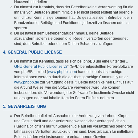
Hausverbot erteilen.
Du nimmst zur Kenntnis, dass der Betreiber keine Verantwortung für die
Inhalte von Beiträgen übernimmt, die er nicht selbst erstellt hat oder die
er nicht zur Kenntnis genommen hat. Du gestattest dem Betreiber, dein
Benutzerkonto, Beiträge und Funktionen jederzeit zu löschen oder zu
sperren.
Du gestattest dem Betreiber darüber hinaus, deine Beiträge
abzuändern, sofern sie gegen o. g. Regeln verstoßen oder geeignet
sind, dem Betreiber oder einem Dritten Schaden zuzufügen.
4. GENERAL PUBLIC LICENSE
Du nimmst zur Kenntnis, dass es sich bei phpBB um eine unter der „
GNU General Public License v2
“ (GPL) bereitgestellten Foren-Software
von phpBB Limited (
www.phpbb.com
) handelt; deutschsprachige
Informationen werden durch die deutschsprachige Community unter
www.phpbb.de
zur Verfügung gestellt. Beide haben keinen Einfluss auf
die Art und Weise, wie die Software verwendet wird. Sie können
insbesondere die Verwendung der Software für bestimmte Zwecke nicht
untersagen oder auf Inhalte fremder Foren Einfluss nehmen.
5. GEWÄHRLEISTUNG
Der Betreiber haftet mit Ausnahme der Verletzung von Leben, Körper
und Gesundheit und der Verletzung wesentlicher Vertragspflichten
(Kardinalpflichten) nur für Schäden, die auf ein vorsätzliches oder grob
fahrlässiges Verhalten zurückzuführen sind. Dies gilt auch für mittelbare
Folgeschäden wie insbesondere entgangenen Gewinn.