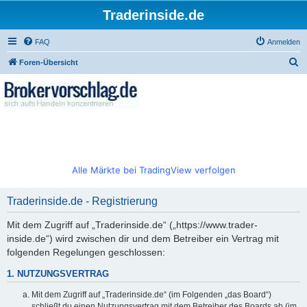
Traderinside.de
FAQ
Anmelden
S
Foren-Übersicht
u
c
h
e
Alle Märkte bei TradingView verfolgen
Traderinside.de - Registrierung
Mit dem Zugriff auf „Traderinside.de“ („https://www.trader-
inside.de“) wird zwischen dir und dem Betreiber ein Vertrag mit
folgenden Regelungen geschlossen:
1. NUTZUNGSVERTRAG
Mit dem Zugriff auf „Traderinside.de“ (im Folgenden „das Board“)
schließt du einen Nutzungsvertrag mit dem Betreiber des Boards ab (im