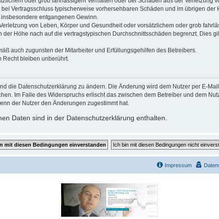
ätzlichem oder grob fahrlässigem Verhalten oder bei Schäden aus der Verletzung 
 die bei Vertragsschluss typischerweise vorhersehbaren Schäden und im übrigen de
wie insbesondere entgangenen Gewinn.
erletzung von Leben, Körper und Gesundheit oder vorsätzlichem oder grob fahrläs
der Höhe nach auf die vertragstypischen Durchschnittsschäden begrenzt. Dies gi
mäß auch zugunsten der Mitarbeiter und Erfüllungsgehilfen des Betreibers.
 Recht bleiben unberührt.
und die Datenschutzerklärung zu ändern. Die Änderung wird dem Nutzer per E-Mail m
chen. Im Falle des Widerspruchs erlischt das zwischen dem Betreiber und dem Nutze
wenn der Nutzer den Änderungen zugestimmt hat.
en Daten sind in der Datenschutzerklärung enthalten.
Impressum
Daten