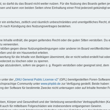
 so darfst du das Board nicht weiter nutzen. Für die Nutzung des Boards gelten jew
sen und kann von beiden Seiten ohne Einhaltung einer Frist jederzeit gekündigt w
ber ein einfaches, zeitlich und räumlich unbeschränktes und unentgeltliches Recht
auch nach Kündigung des Nutzungsvertrages bestehen.
ine Inhalte enthält, die gegen geltendes Recht oder die guten Sitten verstoßen. Du 
 zu verwenden.
erstößen gegen diese Nutzungsbedingungen oder anderer im Board veröffentlichte
ßen und dir ein Hausverbot erteilen.
ortung für die Inhalte von Beiträgen übernimmt, die er nicht selbst erstellt hat od
jederzeit zu löschen oder zu sperren.
räge abzuändern, sofern sie gegen o. g. Regeln verstoßen oder geeignet sind, dem
 unter der „
GNU General Public License v2
“ (GPL) bereitgestellten Foren-Softwar
tschsprachige Community unter
www.phpbb.de
zur Verfügung gestellt. Beide haben 
g der Software für bestimmte Zwecke nicht untersagen oder auf Inhalte fremder F
ben, Körper und Gesundheit und der Verletzung wesentlicher Vertragspflichten (Kard
gilt auch für mittelbare Folgeschäden wie insbesondere entgangenen Gewinn.