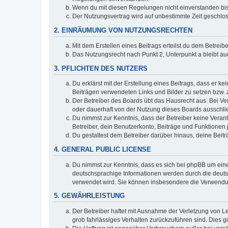
Wenn du mit diesen Regelungen nicht einverstanden bist,
Der Nutzungsvertrag wird auf unbestimmte Zeit geschlos
2. EINRÄUMUNG VON NUTZUNGSRECHTEN
Mit dem Erstellen eines Beitrags erteilst du dem Betrei
Das Nutzungsrecht nach Punkt 2, Unterpunkt a bleibt 
3. PFLICHTEN DES NUTZERS
Du erklärst mit der Erstellung eines Beitrags, dass er ke
Beiträgen verwendeten Links und Bilder zu setzen bzw.
Der Betreiber des Boards übt das Hausrecht aus. Bei V
oder dauerhaft von der Nutzung dieses Boards ausschlie
Du nimmst zur Kenntnis, dass der Betreiber keine Verantw
Betreiber, dein Benutzerkonto, Beiträge und Funktionen 
Du gestattest dem Betreiber darüber hinaus, deine Beit
4. GENERAL PUBLIC LICENSE
Du nimmst zur Kenntnis, dass es sich bei phpBB um eine
deutschsprachige Informationen werden durch die deu
verwendet wird. Sie können insbesondere die Verwendun
5. GEWÄHRLEISTUNG
Der Betreiber haftet mit Ausnahme der Verletzung von Le
grob fahrlässiges Verhalten zurückzuführen sind. Dies 