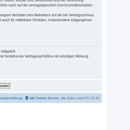
von Leben, Körper und Gesundheit und der Verletzung
r Höhe nach auf die vertragstypischen Durchschnittsschäden
sigem Verhalten des Betreibers auf die bei Vertragsschluss
lt auch für mittelbare Schäden, insbesondere entgangenen
itgeteilt.
r bestehende Vertragsverhältnis mit sofortiger Wirkung.
schutzerklärung
Alle Cookies löschen
Alle Zeiten sind
UTC+02:00