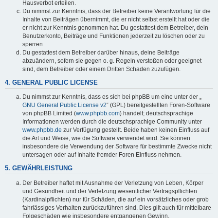
Hausverbot erteilen.
Du nimmst zur Kenntnis, dass der Betreiber keine Verantwortung für die
Inhalte von Beiträgen übernimmt, die er nicht selbst erstellt hat oder die
er nicht zur Kenntnis genommen hat. Du gestattest dem Betreiber, dein
Benutzerkonto, Beiträge und Funktionen jederzeit zu löschen oder zu
sperren.
Du gestattest dem Betreiber darüber hinaus, deine Beiträge
abzuändern, sofern sie gegen o. g. Regeln verstoßen oder geeignet
sind, dem Betreiber oder einem Dritten Schaden zuzufügen.
4. GENERAL PUBLIC LICENSE
Du nimmst zur Kenntnis, dass es sich bei phpBB um eine unter der „
GNU General Public License v2
“ (GPL) bereitgestellten Foren-Software
von phpBB Limited (
www.phpbb.com
) handelt; deutschsprachige
Informationen werden durch die deutschsprachige Community unter
www.phpbb.de
zur Verfügung gestellt. Beide haben keinen Einfluss auf
die Art und Weise, wie die Software verwendet wird. Sie können
insbesondere die Verwendung der Software für bestimmte Zwecke nicht
untersagen oder auf Inhalte fremder Foren Einfluss nehmen.
5. GEWÄHRLEISTUNG
Der Betreiber haftet mit Ausnahme der Verletzung von Leben, Körper
und Gesundheit und der Verletzung wesentlicher Vertragspflichten
(Kardinalpflichten) nur für Schäden, die auf ein vorsätzliches oder grob
fahrlässiges Verhalten zurückzuführen sind. Dies gilt auch für mittelbare
Folgeschäden wie insbesondere entgangenen Gewinn.