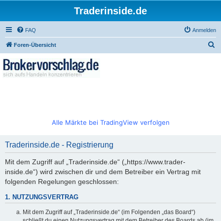
Traderinside.de
FAQ
Anmelden
S
Foren-Übersicht
u
c
h
e
Alle Märkte bei TradingView verfolgen
Traderinside.de - Registrierung
Mit dem Zugriff auf „Traderinside.de“ („https://www.trader-
inside.de“) wird zwischen dir und dem Betreiber ein Vertrag mit
folgenden Regelungen geschlossen:
1. NUTZUNGSVERTRAG
Mit dem Zugriff auf „Traderinside.de“ (im Folgenden „das Board“)
schließt du einen Nutzungsvertrag mit dem Betreiber des Boards ab (im