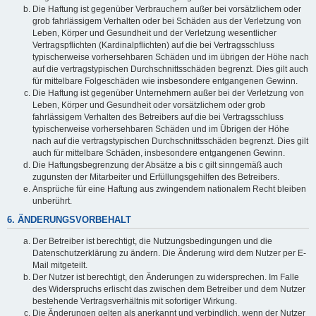
Die Haftung ist gegenüber Verbrauchern außer bei vorsätzlichem oder
grob fahrlässigem Verhalten oder bei Schäden aus der Verletzung von
Leben, Körper und Gesundheit und der Verletzung wesentlicher
Vertragspflichten (Kardinalpflichten) auf die bei Vertragsschluss
typischerweise vorhersehbaren Schäden und im übrigen der Höhe nach
auf die vertragstypischen Durchschnittsschäden begrenzt. Dies gilt auch
für mittelbare Folgeschäden wie insbesondere entgangenen Gewinn.
Die Haftung ist gegenüber Unternehmern außer bei der Verletzung von
Leben, Körper und Gesundheit oder vorsätzlichem oder grob
fahrlässigem Verhalten des Betreibers auf die bei Vertragsschluss
typischerweise vorhersehbaren Schäden und im Übrigen der Höhe
nach auf die vertragstypischen Durchschnittsschäden begrenzt. Dies gilt
auch für mittelbare Schäden, insbesondere entgangenen Gewinn.
Die Haftungsbegrenzung der Absätze a bis c gilt sinngemäß auch
zugunsten der Mitarbeiter und Erfüllungsgehilfen des Betreibers.
Ansprüche für eine Haftung aus zwingendem nationalem Recht bleiben
unberührt.
6. ÄNDERUNGSVORBEHALT
Der Betreiber ist berechtigt, die Nutzungsbedingungen und die
Datenschutzerklärung zu ändern. Die Änderung wird dem Nutzer per E-
Mail mitgeteilt.
Der Nutzer ist berechtigt, den Änderungen zu widersprechen. Im Falle
des Widerspruchs erlischt das zwischen dem Betreiber und dem Nutzer
bestehende Vertragsverhältnis mit sofortiger Wirkung.
Die Änderungen gelten als anerkannt und verbindlich, wenn der Nutzer