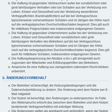
Die Haftung ist gegenüber Verbrauchern außer bei vorsätzlichem oder
grob fahrlässigem Verhalten oder bei Schäden aus der Verletzung von
Leben, Körper und Gesundheit und der Verletzung wesentlicher
Vertragspflichten (Kardinalpflichten) auf die bei Vertragsschluss
typischerweise vorhersehbaren Schäden und im übrigen der Höhe nach
auf die vertragstypischen Durchschnittsschäden begrenzt. Dies gilt auch
für mittelbare Folgeschäden wie insbesondere entgangenen Gewinn.
Die Haftung ist gegenüber Unternehmern außer bei der Verletzung von
Leben, Körper und Gesundheit oder vorsätzlichem oder grob
fahrlässigem Verhalten des Betreibers auf die bei Vertragsschluss
typischerweise vorhersehbaren Schäden und im Übrigen der Höhe
nach auf die vertragstypischen Durchschnittsschäden begrenzt. Dies gilt
auch für mittelbare Schäden, insbesondere entgangenen Gewinn.
Die Haftungsbegrenzung der Absätze a bis c gilt sinngemäß auch
zugunsten der Mitarbeiter und Erfüllungsgehilfen des Betreibers.
Ansprüche für eine Haftung aus zwingendem nationalem Recht bleiben
unberührt.
6. ÄNDERUNGSVORBEHALT
Der Betreiber ist berechtigt, die Nutzungsbedingungen und die
Datenschutzerklärung zu ändern. Die Änderung wird dem Nutzer per E-
Mail mitgeteilt.
Der Nutzer ist berechtigt, den Änderungen zu widersprechen. Im Falle
des Widerspruchs erlischt das zwischen dem Betreiber und dem Nutzer
bestehende Vertragsverhältnis mit sofortiger Wirkung.
Die Änderungen gelten als anerkannt und verbindlich, wenn der Nutzer