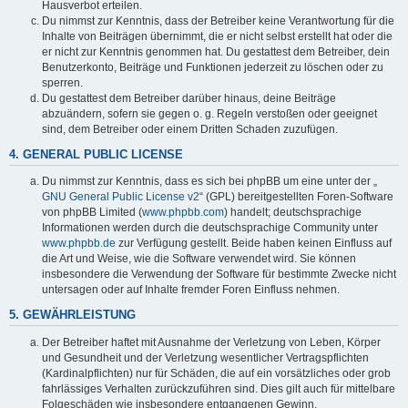
Hausverbot erteilen.
Du nimmst zur Kenntnis, dass der Betreiber keine Verantwortung für die
Inhalte von Beiträgen übernimmt, die er nicht selbst erstellt hat oder die
er nicht zur Kenntnis genommen hat. Du gestattest dem Betreiber, dein
Benutzerkonto, Beiträge und Funktionen jederzeit zu löschen oder zu
sperren.
Du gestattest dem Betreiber darüber hinaus, deine Beiträge
abzuändern, sofern sie gegen o. g. Regeln verstoßen oder geeignet
sind, dem Betreiber oder einem Dritten Schaden zuzufügen.
4. GENERAL PUBLIC LICENSE
Du nimmst zur Kenntnis, dass es sich bei phpBB um eine unter der „
GNU General Public License v2
“ (GPL) bereitgestellten Foren-Software
von phpBB Limited (
www.phpbb.com
) handelt; deutschsprachige
Informationen werden durch die deutschsprachige Community unter
www.phpbb.de
zur Verfügung gestellt. Beide haben keinen Einfluss auf
die Art und Weise, wie die Software verwendet wird. Sie können
insbesondere die Verwendung der Software für bestimmte Zwecke nicht
untersagen oder auf Inhalte fremder Foren Einfluss nehmen.
5. GEWÄHRLEISTUNG
Der Betreiber haftet mit Ausnahme der Verletzung von Leben, Körper
und Gesundheit und der Verletzung wesentlicher Vertragspflichten
(Kardinalpflichten) nur für Schäden, die auf ein vorsätzliches oder grob
fahrlässiges Verhalten zurückzuführen sind. Dies gilt auch für mittelbare
Folgeschäden wie insbesondere entgangenen Gewinn.