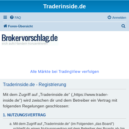
Traderinside.de
FAQ
Anmelden
S
Foren-Übersicht
u
c
h
e
Alle Märkte bei TradingView verfolgen
Traderinside.de - Registrierung
Mit dem Zugriff auf „Traderinside.de“ („https://www.trader-
inside.de“) wird zwischen dir und dem Betreiber ein Vertrag mit
folgenden Regelungen geschlossen:
1. NUTZUNGSVERTRAG
Mit dem Zugriff auf „Traderinside.de“ (im Folgenden „das Board“)
schließt du einen Nutzungsvertrag mit dem Betreiber des Boards ab (im