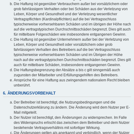
Die Haftung ist gegenüber Verbrauchern außer bei vorsätzlichem oder
grob fahrlässigem Verhalten oder bei Schäden aus der Verletzung von
Leben, Körper und Gesundheit und der Verletzung wesentlicher
Vertragspflichten (Kardinalpflichten) auf die bei Vertragsschluss
typischerweise vorhersehbaren Schäden und im übrigen der Höhe nach
auf die vertragstypischen Durchschnittsschäden begrenzt. Dies gilt auch
für mittelbare Folgeschäden wie insbesondere entgangenen Gewinn.
Die Haftung ist gegenüber Unternehmern außer bei der Verletzung von
Leben, Körper und Gesundheit oder vorsätzlichem oder grob
fahrlässigem Verhalten des Betreibers auf die bei Vertragsschluss
typischerweise vorhersehbaren Schäden und im Übrigen der Höhe
nach auf die vertragstypischen Durchschnittsschäden begrenzt. Dies gilt
auch für mittelbare Schäden, insbesondere entgangenen Gewinn.
Die Haftungsbegrenzung der Absätze a bis c gilt sinngemäß auch
zugunsten der Mitarbeiter und Erfüllungsgehilfen des Betreibers.
Ansprüche für eine Haftung aus zwingendem nationalem Recht bleiben
unberührt.
6. ÄNDERUNGSVORBEHALT
Der Betreiber ist berechtigt, die Nutzungsbedingungen und die
Datenschutzerklärung zu ändern. Die Änderung wird dem Nutzer per E-
Mail mitgeteilt.
Der Nutzer ist berechtigt, den Änderungen zu widersprechen. Im Falle
des Widerspruchs erlischt das zwischen dem Betreiber und dem Nutzer
bestehende Vertragsverhältnis mit sofortiger Wirkung.
Die Änderungen gelten als anerkannt und verbindlich, wenn der Nutzer