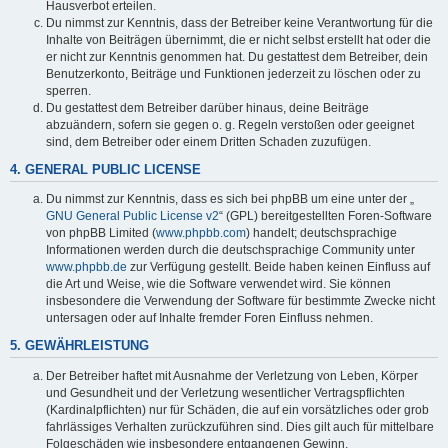
Hausverbot erteilen.
Du nimmst zur Kenntnis, dass der Betreiber keine Verantwortung für die
Inhalte von Beiträgen übernimmt, die er nicht selbst erstellt hat oder die
er nicht zur Kenntnis genommen hat. Du gestattest dem Betreiber, dein
Benutzerkonto, Beiträge und Funktionen jederzeit zu löschen oder zu
sperren.
Du gestattest dem Betreiber darüber hinaus, deine Beiträge
abzuändern, sofern sie gegen o. g. Regeln verstoßen oder geeignet
sind, dem Betreiber oder einem Dritten Schaden zuzufügen.
4. GENERAL PUBLIC LICENSE
Du nimmst zur Kenntnis, dass es sich bei phpBB um eine unter der „
GNU General Public License v2
“ (GPL) bereitgestellten Foren-Software
von phpBB Limited (
www.phpbb.com
) handelt; deutschsprachige
Informationen werden durch die deutschsprachige Community unter
www.phpbb.de
zur Verfügung gestellt. Beide haben keinen Einfluss auf
die Art und Weise, wie die Software verwendet wird. Sie können
insbesondere die Verwendung der Software für bestimmte Zwecke nicht
untersagen oder auf Inhalte fremder Foren Einfluss nehmen.
5. GEWÄHRLEISTUNG
Der Betreiber haftet mit Ausnahme der Verletzung von Leben, Körper
und Gesundheit und der Verletzung wesentlicher Vertragspflichten
(Kardinalpflichten) nur für Schäden, die auf ein vorsätzliches oder grob
fahrlässiges Verhalten zurückzuführen sind. Dies gilt auch für mittelbare
Folgeschäden wie insbesondere entgangenen Gewinn.