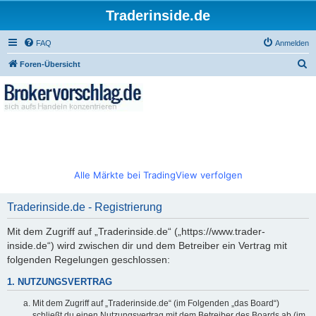
Traderinside.de
FAQ
Anmelden
S
Foren-Übersicht
u
c
h
e
Alle Märkte bei TradingView verfolgen
Traderinside.de - Registrierung
Mit dem Zugriff auf „Traderinside.de“ („https://www.trader-
inside.de“) wird zwischen dir und dem Betreiber ein Vertrag mit
folgenden Regelungen geschlossen:
1. NUTZUNGSVERTRAG
Mit dem Zugriff auf „Traderinside.de“ (im Folgenden „das Board“)
schließt du einen Nutzungsvertrag mit dem Betreiber des Boards ab (im