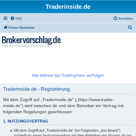
Traderinside.de
FAQ
Anmelden
S
Foren-Übersicht
u
c
h
e
Alle Märkte bei TradingView verfolgen
Traderinside.de - Registrierung
Mit dem Zugriff auf „Traderinside.de“ („https://www.trader-
inside.de“) wird zwischen dir und dem Betreiber ein Vertrag mit
folgenden Regelungen geschlossen:
1. NUTZUNGSVERTRAG
Mit dem Zugriff auf „Traderinside.de“ (im Folgenden „das Board“)
schließt du einen Nutzungsvertrag mit dem Betreiber des Boards ab (im