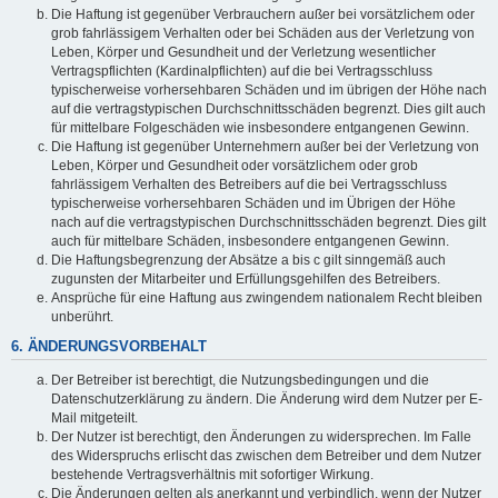
Die Haftung ist gegenüber Verbrauchern außer bei vorsätzlichem oder
grob fahrlässigem Verhalten oder bei Schäden aus der Verletzung von
Leben, Körper und Gesundheit und der Verletzung wesentlicher
Vertragspflichten (Kardinalpflichten) auf die bei Vertragsschluss
typischerweise vorhersehbaren Schäden und im übrigen der Höhe nach
auf die vertragstypischen Durchschnittsschäden begrenzt. Dies gilt auch
für mittelbare Folgeschäden wie insbesondere entgangenen Gewinn.
Die Haftung ist gegenüber Unternehmern außer bei der Verletzung von
Leben, Körper und Gesundheit oder vorsätzlichem oder grob
fahrlässigem Verhalten des Betreibers auf die bei Vertragsschluss
typischerweise vorhersehbaren Schäden und im Übrigen der Höhe
nach auf die vertragstypischen Durchschnittsschäden begrenzt. Dies gilt
auch für mittelbare Schäden, insbesondere entgangenen Gewinn.
Die Haftungsbegrenzung der Absätze a bis c gilt sinngemäß auch
zugunsten der Mitarbeiter und Erfüllungsgehilfen des Betreibers.
Ansprüche für eine Haftung aus zwingendem nationalem Recht bleiben
unberührt.
6. ÄNDERUNGSVORBEHALT
Der Betreiber ist berechtigt, die Nutzungsbedingungen und die
Datenschutzerklärung zu ändern. Die Änderung wird dem Nutzer per E-
Mail mitgeteilt.
Der Nutzer ist berechtigt, den Änderungen zu widersprechen. Im Falle
des Widerspruchs erlischt das zwischen dem Betreiber und dem Nutzer
bestehende Vertragsverhältnis mit sofortiger Wirkung.
Die Änderungen gelten als anerkannt und verbindlich, wenn der Nutzer