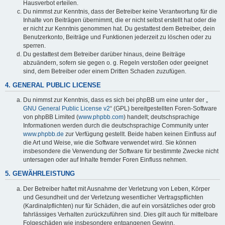
Hausverbot erteilen.
Du nimmst zur Kenntnis, dass der Betreiber keine Verantwortung für die
Inhalte von Beiträgen übernimmt, die er nicht selbst erstellt hat oder die
er nicht zur Kenntnis genommen hat. Du gestattest dem Betreiber, dein
Benutzerkonto, Beiträge und Funktionen jederzeit zu löschen oder zu
sperren.
Du gestattest dem Betreiber darüber hinaus, deine Beiträge
abzuändern, sofern sie gegen o. g. Regeln verstoßen oder geeignet
sind, dem Betreiber oder einem Dritten Schaden zuzufügen.
4. GENERAL PUBLIC LICENSE
Du nimmst zur Kenntnis, dass es sich bei phpBB um eine unter der „
GNU General Public License v2
“ (GPL) bereitgestellten Foren-Software
von phpBB Limited (
www.phpbb.com
) handelt; deutschsprachige
Informationen werden durch die deutschsprachige Community unter
www.phpbb.de
zur Verfügung gestellt. Beide haben keinen Einfluss auf
die Art und Weise, wie die Software verwendet wird. Sie können
insbesondere die Verwendung der Software für bestimmte Zwecke nicht
untersagen oder auf Inhalte fremder Foren Einfluss nehmen.
5. GEWÄHRLEISTUNG
Der Betreiber haftet mit Ausnahme der Verletzung von Leben, Körper
und Gesundheit und der Verletzung wesentlicher Vertragspflichten
(Kardinalpflichten) nur für Schäden, die auf ein vorsätzliches oder grob
fahrlässiges Verhalten zurückzuführen sind. Dies gilt auch für mittelbare
Folgeschäden wie insbesondere entgangenen Gewinn.