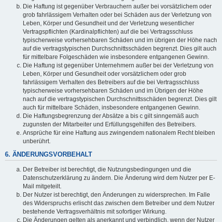
Die Haftung ist gegenüber Verbrauchern außer bei vorsätzlichem oder
grob fahrlässigem Verhalten oder bei Schäden aus der Verletzung von
Leben, Körper und Gesundheit und der Verletzung wesentlicher
Vertragspflichten (Kardinalpflichten) auf die bei Vertragsschluss
typischerweise vorhersehbaren Schäden und im übrigen der Höhe nach
auf die vertragstypischen Durchschnittsschäden begrenzt. Dies gilt auch
für mittelbare Folgeschäden wie insbesondere entgangenen Gewinn.
Die Haftung ist gegenüber Unternehmern außer bei der Verletzung von
Leben, Körper und Gesundheit oder vorsätzlichem oder grob
fahrlässigem Verhalten des Betreibers auf die bei Vertragsschluss
typischerweise vorhersehbaren Schäden und im Übrigen der Höhe
nach auf die vertragstypischen Durchschnittsschäden begrenzt. Dies gilt
auch für mittelbare Schäden, insbesondere entgangenen Gewinn.
Die Haftungsbegrenzung der Absätze a bis c gilt sinngemäß auch
zugunsten der Mitarbeiter und Erfüllungsgehilfen des Betreibers.
Ansprüche für eine Haftung aus zwingendem nationalem Recht bleiben
unberührt.
6. ÄNDERUNGSVORBEHALT
Der Betreiber ist berechtigt, die Nutzungsbedingungen und die
Datenschutzerklärung zu ändern. Die Änderung wird dem Nutzer per E-
Mail mitgeteilt.
Der Nutzer ist berechtigt, den Änderungen zu widersprechen. Im Falle
des Widerspruchs erlischt das zwischen dem Betreiber und dem Nutzer
bestehende Vertragsverhältnis mit sofortiger Wirkung.
Die Änderungen gelten als anerkannt und verbindlich, wenn der Nutzer