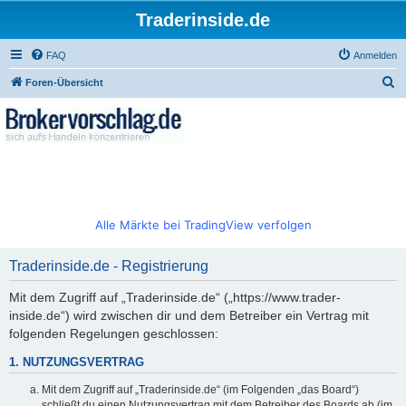
Traderinside.de
FAQ
Anmelden
S
Foren-Übersicht
u
c
h
e
Alle Märkte bei TradingView verfolgen
Traderinside.de - Registrierung
Mit dem Zugriff auf „Traderinside.de“ („https://www.trader-
inside.de“) wird zwischen dir und dem Betreiber ein Vertrag mit
folgenden Regelungen geschlossen:
1. NUTZUNGSVERTRAG
Mit dem Zugriff auf „Traderinside.de“ (im Folgenden „das Board“)
schließt du einen Nutzungsvertrag mit dem Betreiber des Boards ab (im