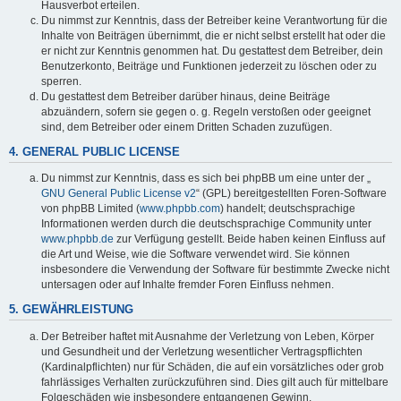
Hausverbot erteilen.
Du nimmst zur Kenntnis, dass der Betreiber keine Verantwortung für die
Inhalte von Beiträgen übernimmt, die er nicht selbst erstellt hat oder die
er nicht zur Kenntnis genommen hat. Du gestattest dem Betreiber, dein
Benutzerkonto, Beiträge und Funktionen jederzeit zu löschen oder zu
sperren.
Du gestattest dem Betreiber darüber hinaus, deine Beiträge
abzuändern, sofern sie gegen o. g. Regeln verstoßen oder geeignet
sind, dem Betreiber oder einem Dritten Schaden zuzufügen.
4. GENERAL PUBLIC LICENSE
Du nimmst zur Kenntnis, dass es sich bei phpBB um eine unter der „
GNU General Public License v2
“ (GPL) bereitgestellten Foren-Software
von phpBB Limited (
www.phpbb.com
) handelt; deutschsprachige
Informationen werden durch die deutschsprachige Community unter
www.phpbb.de
zur Verfügung gestellt. Beide haben keinen Einfluss auf
die Art und Weise, wie die Software verwendet wird. Sie können
insbesondere die Verwendung der Software für bestimmte Zwecke nicht
untersagen oder auf Inhalte fremder Foren Einfluss nehmen.
5. GEWÄHRLEISTUNG
Der Betreiber haftet mit Ausnahme der Verletzung von Leben, Körper
und Gesundheit und der Verletzung wesentlicher Vertragspflichten
(Kardinalpflichten) nur für Schäden, die auf ein vorsätzliches oder grob
fahrlässiges Verhalten zurückzuführen sind. Dies gilt auch für mittelbare
Folgeschäden wie insbesondere entgangenen Gewinn.