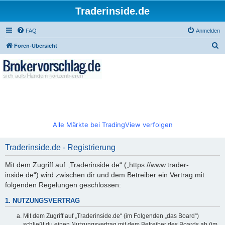
Traderinside.de
FAQ
Anmelden
S
Foren-Übersicht
u
c
h
e
Alle Märkte bei TradingView verfolgen
Traderinside.de - Registrierung
Mit dem Zugriff auf „Traderinside.de“ („https://www.trader-
inside.de“) wird zwischen dir und dem Betreiber ein Vertrag mit
folgenden Regelungen geschlossen:
1. NUTZUNGSVERTRAG
Mit dem Zugriff auf „Traderinside.de“ (im Folgenden „das Board“)
schließt du einen Nutzungsvertrag mit dem Betreiber des Boards ab (im