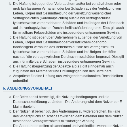
Die Haftung ist gegenüber Verbrauchern außer bei vorsätzlichem oder
grob fahrlässigem Verhalten oder bei Schäden aus der Verletzung von
Leben, Körper und Gesundheit und der Verletzung wesentlicher
Vertragspflichten (Kardinalpflichten) auf die bei Vertragsschluss
typischerweise vorhersehbaren Schäden und im übrigen der Höhe nach
auf die vertragstypischen Durchschnittsschäden begrenzt. Dies gilt auch
für mittelbare Folgeschäden wie insbesondere entgangenen Gewinn.
Die Haftung ist gegenüber Unternehmern außer bei der Verletzung von
Leben, Körper und Gesundheit oder vorsätzlichem oder grob
fahrlässigem Verhalten des Betreibers auf die bei Vertragsschluss
typischerweise vorhersehbaren Schäden und im Übrigen der Höhe
nach auf die vertragstypischen Durchschnittsschäden begrenzt. Dies gilt
auch für mittelbare Schäden, insbesondere entgangenen Gewinn.
Die Haftungsbegrenzung der Absätze a bis c gilt sinngemäß auch
zugunsten der Mitarbeiter und Erfüllungsgehilfen des Betreibers.
Ansprüche für eine Haftung aus zwingendem nationalem Recht bleiben
unberührt.
6. ÄNDERUNGSVORBEHALT
Der Betreiber ist berechtigt, die Nutzungsbedingungen und die
Datenschutzerklärung zu ändern. Die Änderung wird dem Nutzer per E-
Mail mitgeteilt.
Der Nutzer ist berechtigt, den Änderungen zu widersprechen. Im Falle
des Widerspruchs erlischt das zwischen dem Betreiber und dem Nutzer
bestehende Vertragsverhältnis mit sofortiger Wirkung.
Die Änderungen gelten als anerkannt und verbindlich, wenn der Nutzer