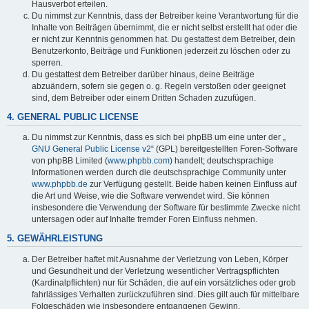
Hausverbot erteilen.
Du nimmst zur Kenntnis, dass der Betreiber keine Verantwortung für die
Inhalte von Beiträgen übernimmt, die er nicht selbst erstellt hat oder die
er nicht zur Kenntnis genommen hat. Du gestattest dem Betreiber, dein
Benutzerkonto, Beiträge und Funktionen jederzeit zu löschen oder zu
sperren.
Du gestattest dem Betreiber darüber hinaus, deine Beiträge
abzuändern, sofern sie gegen o. g. Regeln verstoßen oder geeignet
sind, dem Betreiber oder einem Dritten Schaden zuzufügen.
4. GENERAL PUBLIC LICENSE
Du nimmst zur Kenntnis, dass es sich bei phpBB um eine unter der „
GNU General Public License v2
“ (GPL) bereitgestellten Foren-Software
von phpBB Limited (
www.phpbb.com
) handelt; deutschsprachige
Informationen werden durch die deutschsprachige Community unter
www.phpbb.de
zur Verfügung gestellt. Beide haben keinen Einfluss auf
die Art und Weise, wie die Software verwendet wird. Sie können
insbesondere die Verwendung der Software für bestimmte Zwecke nicht
untersagen oder auf Inhalte fremder Foren Einfluss nehmen.
5. GEWÄHRLEISTUNG
Der Betreiber haftet mit Ausnahme der Verletzung von Leben, Körper
und Gesundheit und der Verletzung wesentlicher Vertragspflichten
(Kardinalpflichten) nur für Schäden, die auf ein vorsätzliches oder grob
fahrlässiges Verhalten zurückzuführen sind. Dies gilt auch für mittelbare
Folgeschäden wie insbesondere entgangenen Gewinn.